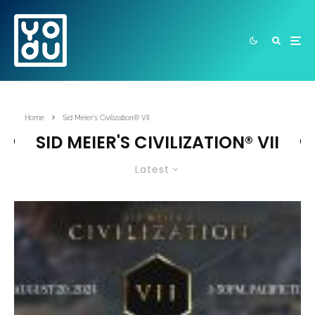
Home
Sid Meier's Civilization® VII
SID MEIER'S CIVILIZATION® VII
Latest