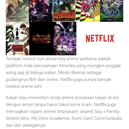
Tempat nonton live streaming anime pertama adalah
platform milik perusahaan Amerika yang mungkin enggak
asing lagi di telinga kalian. Meski dikenal sebagai
gudangnya film dan series, Netflix juga punya banyak
koleksi anime loh!
Kalian bisa menonton serial anime kesukaan kalian di sini
dengan aman tanpa harus takut kena scam. Netflix juga
menyajikan ragam anime terpopuler, seperti Spy x Family,
Shield Hero, My Hero Academia, Komi Can’t Communicate,
dan lain sebagainya.