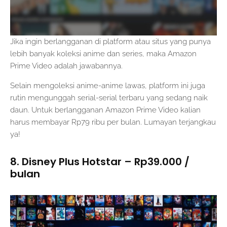
Jika ingin berlangganan di platform atau situs yang punya
lebih banyak koleksi anime dan series, maka Amazon
Prime Video adalah jawabannya.
Selain mengoleksi anime-anime lawas, platform ini juga
rutin mengunggah serial-serial terbaru yang sedang naik
daun. Untuk berlangganan Amazon Prime Video kalian
harus membayar Rp79 ribu per bulan. Lumayan terjangkau
ya!
8. Disney Plus Hotstar – Rp39.000 /
bulan