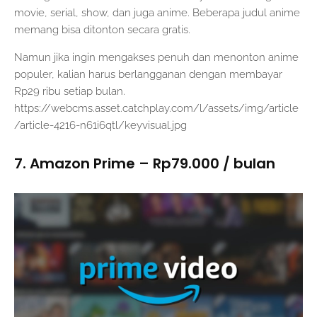
movie, serial, show, dan juga anime. Beberapa judul anime
memang bisa ditonton secara gratis.
Namun jika ingin mengakses penuh dan menonton anime
populer, kalian harus berlangganan dengan membayar
Rp29 ribu setiap bulan.
https://webcms.asset.catchplay.com/l/assets/img/article
/article-4216-n61i6qtl/keyvisual.jpg
7. Amazon Prime – Rp79.000 / bulan