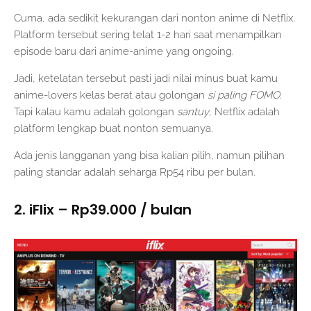
Cuma, ada sedikit kekurangan dari nonton anime di Netflix.
Platform tersebut sering telat 1-2 hari saat menampilkan
episode baru dari anime-anime yang ongoing.
Jadi, ketelatan tersebut pasti jadi nilai minus buat kamu
anime-lovers kelas berat atau golongan
si paling FOMO
.
Tapi kalau kamu adalah golongan
santuy
, Netflix adalah
platform lengkap buat nonton semuanya.
Ada jenis langganan yang bisa kalian pilih, namun pilihan
paling standar adalah seharga Rp54 ribu per bulan.
2. iFlix – Rp39.000 / bulan