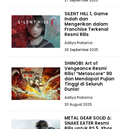
27 September 2025
SILENT HILL f, Game
Indah dan
Mengerikan dalam
Franchise Terkenal
Resmi Rilis
Aditya Pratama
·
26 September 2025
SHINOBI: Art of
Vengeance Resmi
Rilis! “Metascore” 90
dan Mendapat Pujian
Tinggi di Seluruh
Dunia!
Aditya Pratama
·
30 August 2025
METAL GEAR SOLID Δ:
SNAKE EATER Resmi
Rilis untuk PS 5, Xbox