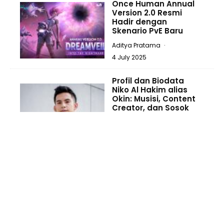
Once Human Annual
Version 2.0 Resmi
Hadir dengan
Skenario PvE Baru
Aditya Pratama
·
4 July 2025
Profil dan Biodata
Niko Al Hakim alias
Okin: Musisi, Content
Creator, dan Sosok
Viral Serba Bisa
Aditya Pratama
·
3 July 2025
Kode Redeem FF Free
Fire Max 1 Juli 2025,
Klaim Hadiah Gratis
Disini!
Aditya Pratama
·
1 July 2025