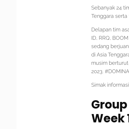
Sebanyak 24 tim
Tenggara serta 
Delapan tim asa
ID, RRQ, BOOM 
sedang berjuan
di Asia Tengga
musim berturut-
2023. #DOMI
Simak informasi
Group 
Week 