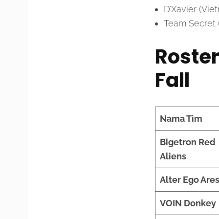
D’Xavier (Vie
Team Secret 
Roste
Fall
Nama Tim
Bigetron Red
Aliens
Alter Ego Are
VOIN Donkey