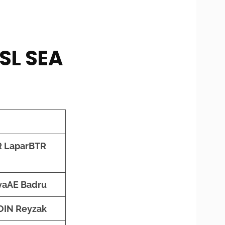
SL SEA
 Lapar
BTR
va
AE Badru
OIN Reyzak