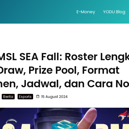
E-Money
YODU Blog
SL SEA Fall: Roster Leng
raw, Prize Pool, Format
en, Jadwal, dan Cara N
Berita
Esports
15 August 2024