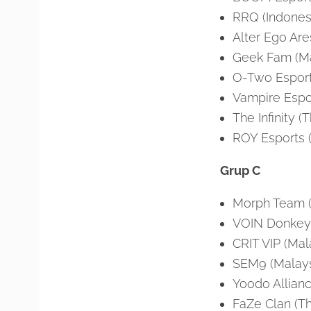
RRQ (Indones
Alter Ego Are
Geek Fam (Ma
O-Two Esport
Vampire Espor
The Infinity (
ROY Esports 
Grup C
Morph Team (
VOIN Donkey 
CRIT VIP (Mal
SEM9 (Malays
Yoodo Allianc
FaZe Clan (Th