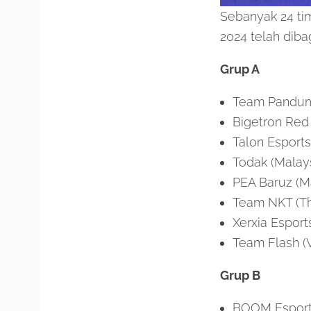
Sebanyak 24 tim
2024 telah diba
Grup A
Team Pandum 
Bigetron Red 
Talon Esports
Todak (Malays
PEA Baruz (M
Team NKT (Th
Xerxia Esport
Team Flash (
Grup B
BOOM Esports