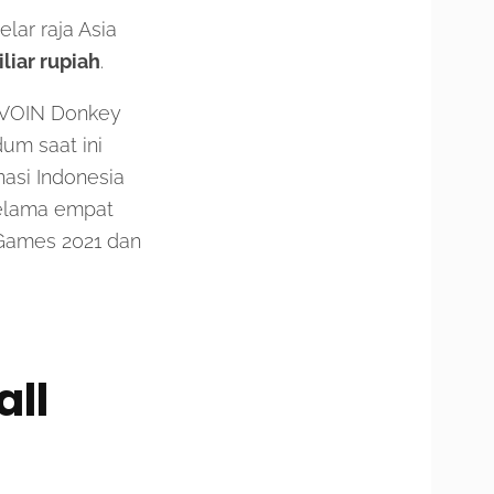
lar raja Asia
iliar rupiah
.
, VOIN Donkey
um saat ini
asi Indonesia
selama empat
Games 2021 dan
all