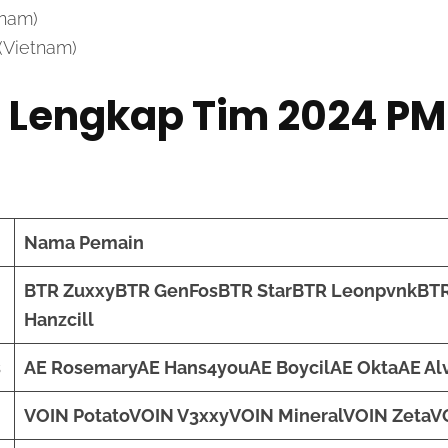
tnam)
(Vietnam)
r Lengkap Tim
2024 PM
Nama Pemain
BTR Zuxxy
BTR GenFos
BTR Star
BTR Leonpvnk
BTR
Hanzcill
s
AE Rosemary
AE Hans4you
AE Boycil
AE Okta
AE Al
VOIN Potato
VOIN V3xxy
VOIN Mineral
VOIN Zeta
V