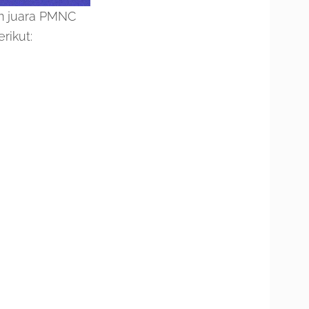
im juara PMNC
rikut: