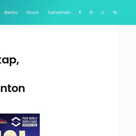
Berita
Store
Turnamen
kap,
onton