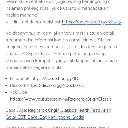
Selain itu, event eksklusif juga sedang berlangsung di
halaman pra-registrasi, yuk ikut untuk mendapatkan
hadiah menarik:
Klik link untuk pra-registrasi:
https://roocpr.short.gy/id0303
Ke depannya, tim resmi akan terus merilis aturan detail
turnamen dan informasi konten game lainnya. Silakan
kunjungi dan follow komunitas resmi dan fans page resmi
Ragnarok Origin Classic. Sebuah petualangan yang
berpusat pada kompetisi yang adil dengan jutaan hadiah
menarik akan segera dimulai!
Facebook:
https://rooc.short.gy/ID
Discord:
https://discord.gg/rooclassic
YouTube:
https://www.youtube.com/@RagnarokOriginClassic
Baca Juga:
Ragnarok Origin Classic [Hearth Test] Akan
Gelar CBT, Bakal Bagikan Iphone Gratis!