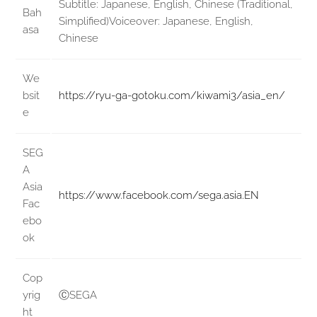
Subtitle: Japanese, English, Chinese (Traditional,
Bah
Simplified)Voiceover: Japanese, English,
asa
Chinese
We
bsit
https://ryu-ga-gotoku.com/kiwami3/asia_en/
e
SEG
A
Asia
https://www.facebook.com/sega.asia.EN
Fac
ebo
ok
Cop
yrig
ⒸSEGA
ht