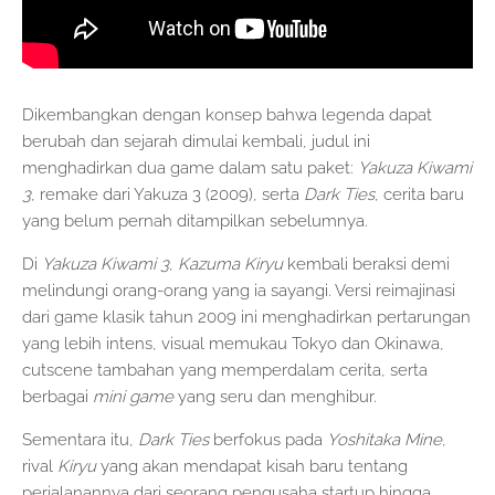
Dikembangkan dengan konsep bahwa legenda dapat
berubah dan sejarah dimulai kembali, judul ini
menghadirkan dua game dalam satu paket:
Yakuza Kiwami
3
, remake dari Yakuza 3 (2009), serta
Dark Ties
, cerita baru
yang belum pernah ditampilkan sebelumnya.
Di
Yakuza Kiwami 3
,
Kazuma Kiryu
kembali beraksi demi
melindungi orang-orang yang ia sayangi. Versi reimajinasi
dari game klasik tahun 2009 ini menghadirkan pertarungan
yang lebih intens, visual memukau Tokyo dan Okinawa,
cutscene tambahan yang memperdalam cerita, serta
berbagai
mini game
yang seru dan menghibur.
Sementara itu,
Dark Ties
berfokus pada
Yoshitaka Mine
,
rival
Kiryu
yang akan mendapat kisah baru tentang
perjalanannya dari seorang pengusaha startup hingga