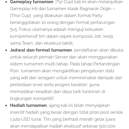
Gameplay turnamen
, [Tyr Cup] kali ini akan melanjutkan
Gameplay inti dari turnamen klasik Ragnarok Origin –
[Thor Cup], yang dilakukan dalam format Party
beranggotakan 10 orang dengan format pertarungan
5v5. Fokus utamanya adalah menguji kekuatan
komprehensif tim dalam aspek komposisi Job, kerja
sama Team, dan eksekusi taktik.
Jadwal dan format turnamen
, pendaftaran akan dibuka
untuk seluruh pemain Server dan akan menggunakan
sistem turnamen multi-tahap. Pada tahap Pertandingan
Poin, turnamen akan mengaktifkan pengaturan stats
yang adil dan seragam untuk meminimalisir dampak dari
perbedaan level serta progres karakter, guna
memastikan keadilan dan daya tarik tontonan di
lingkungan kompetitif.
Hadiah turnamen
, ajang kali ini telah menyiapkan
insentif hadiah yang besar dengan total prize pool senilai
1 juta USD tunai. Tim yang berhasil meraih gelar juara
akan mendapatkan hadiah eksklusif sebesar 500.000