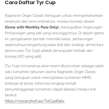
Cara Daftar Tyr Cup
Ragnarok Origin Classic bertujuan untuk mempertahankan
keseruan dari versi orisinalnya, melalui konsep desain
[Grow with Monthly Pass Only]
, mewujudkan lingkungan
Pertarungan yang adil yang sesungguhnya. Di dalam game
ini, pengeluaran pemain memiliki batas, pertarungan
sepenuhnya bergantung pada skill dan strategi; sementara
peluncuran [Tyr Cup] adalah perwujudan terbaik dari
konsep [RO yang adil].
[Tyr Cup] rencananya akan resmi diluncurkan sebagai salah
satu turnamen tahunan utama Ragnarok Origin Classic,
yang bertujuan untuk menciptakan turnamen MMO
terbesar di dunia. Informasi lengkap terkait
penyelenggaraan turnamen dapat diakses melalui link
berikut:
https://roocpr.short.gy/TyrCupRally