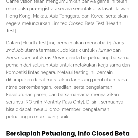
Game Vision telah mengumumkan bahwa game ini telah
membuka pra-registrasi secara serentak di wilayah Taiwan,
Hong Kong, Makau, Asia Tenggara, dan Korea, serta akan
segera meluncurkan Limited Closed Beta Test [Hearth
Test].
Dalam [Hearth Test] ini, pemain akan mencoba 14
Trans.
2nd Job
utama termasuk Job klasik untuk
Human
dan
Summoner
untuk ras
Doram
, serta berpetualang bersama
pemain dari seluruh Asia untuk melakukan kerja sama dan
kompetisi lintas negara. Melalui testing ini, pemain
diharapakan dapat merasakan langsung perubahan pada
ritme perkembangan, keadilan, serta pengalaman
keseluruhan game, dan bersama-sama menyaksikan
serunya [RO with Monthly Pass Only]. Di sini, semuanya
bisa didapat melalui drop, memberi pengalaman
petualangan murni yang unik.
Bersiaplah Petualang, Info Closed Beta