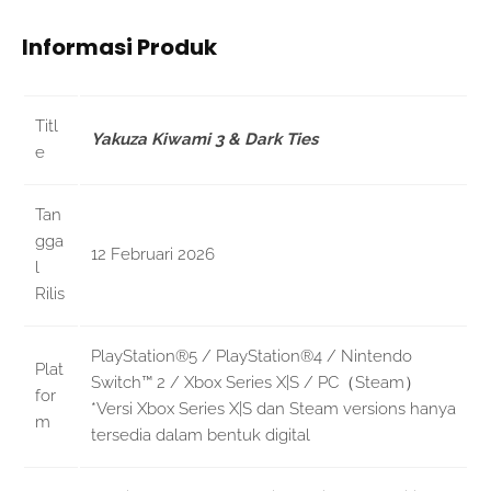
Informasi Produk
Titl
Yakuza Kiwami 3 & Dark Ties
e
Tan
gga
12 Februari 2026
l
Rilis
PlayStation®5 / PlayStation®4 / Nintendo
Plat
Switch™ 2 / Xbox Series X|S / PC（Steam）
for
*Versi Xbox Series X|S dan Steam versions hanya
m
tersedia dalam bentuk digital