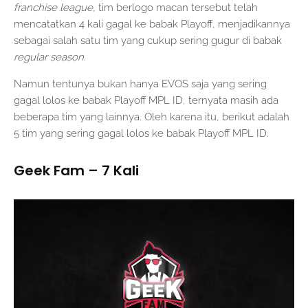
franchise league,
tim berlogo macan tersebut telah
mencatatkan 4 kali gagal ke babak Playoff, menjadikannya
sebagai salah satu tim yang cukup sering gugur di babak
regular season.
Namun tentunya bukan hanya EVOS saja yang sering
gagal lolos ke babak Playoff MPL ID, ternyata masih ada
beberapa tim yang lainnya. Oleh karena itu, berikut adalah
5 tim yang sering gagal lolos ke babak Playoff MPL ID.
Geek Fam – 7 Kali