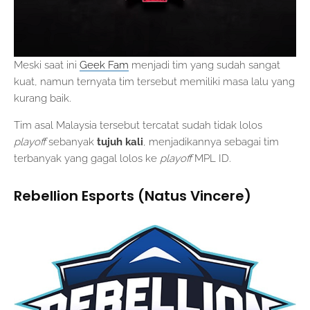
Meski saat ini
Geek Fam
menjadi tim yang sudah sangat
kuat, namun ternyata tim tersebut memiliki masa lalu yang
kurang baik.
Tim asal Malaysia tersebut tercatat sudah tidak lolos
playoff
sebanyak
tujuh kali
, menjadikannya sebagai tim
terbanyak yang gagal lolos ke
playoff
MPL ID.
Rebellion Esports (Natus Vincere)