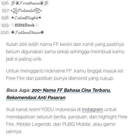
彡♛𝓕𝓻𝓸𝓼𝓽𝓱𝓪𝓲𝓷♛彡
꧁𝓟𝓾𝓵𝓼𝓮𝓼𝓵𝓲𝓽꧂
✦𝓒𝓪𝓵𝓶𝓑𝓵𝓲𝓰𝓱𝓽✦
♢𝕷𝖎𝖑𝖎𝖙𝖍𝕯𝖚𝖘𝖐♢
❖𝓕𝓪𝓵𝓵𝓮𝓷𝓢𝓽𝓪𝓲𝓷❖
Itulah 200 lebih nama FF keren dan rumit yang pastinya
belum digunakan sama sekali sehingga membuat kamu
jadi si paling unik.
Untuk mengganti nickname FF, kamu tinggal masuk ke
Free Fire dan pastikan punya diamond yang cukup.
Baca Juga:
200+ Nama FF Bahasa Cina Terbaru,
Rekomendasi Anti Pasaran
Ikuti kanal resmi YODU Indonesia di
Instagram
untuk
mendapatkan seluruh berita, panduan, dan highlight Free
Fire, Mobile Legends, dan PUBG Mobile, atau game
lainnya.