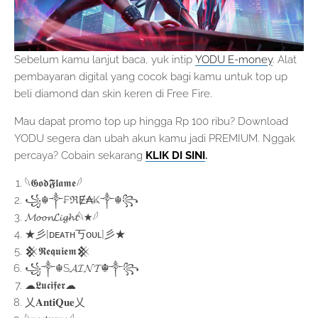
Sebelum kamu lanjut baca, yuk intip
YODU E-money
. Alat
pembayaran digital yang cocok bagi kamu untuk top up
beli diamond dan skin keren di Free Fire.
Mau dapat promo top up hingga Rp 100 ribu? Download
YODU segera dan ubah akun kamu jadi PREMIUM. Nggak
percaya? Cobain sekarang
KLIK DI SINI
.
𓆩𝕲𝖔𝖉𝕱𝖑𝖆𝖒𝖊𓆪
꧁☬༒₣ℜɆ₳₭༒☬꧂
𝓜𝓸𝓸𝓷𝓛𝓲𝓰𝓱𝓽𓆩★𓆪
★彡[ᴅᴇᴀᴛн丂ᴏᴜʟ]彡★
𒆜𝕽𝖊𝖖𝖚𝖎𝖊𝖒𒆜
꧁༒☬S𝓐𝓘𝓝𝓣☬༒꧂
☁︎𝕷𝖚𝖈𝖎𝖋𝖊𝖗☁︎
乂𝐀𝐧𝐭𝐢𝐐𝐮𝐞乂