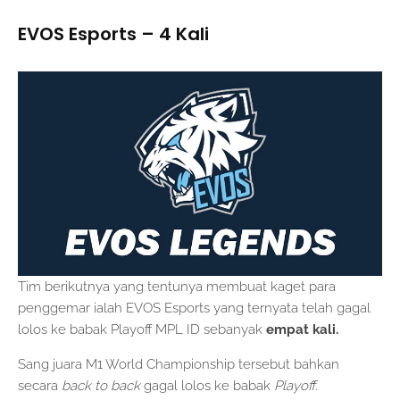
EVOS Esports – 4 Kali
Tim berikutnya yang tentunya membuat kaget para
penggemar ialah EVOS Esports yang ternyata telah gagal
lolos ke babak Playoff MPL ID sebanyak
empat kali.
Sang juara M1 World Championship tersebut bahkan
secara
back to back
gagal lolos ke babak
Playoff.