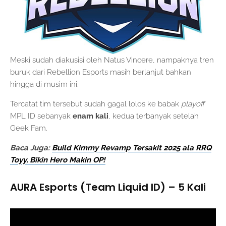
Meski sudah diakusisi oleh Natus Vincere, nampaknya tren
buruk dari Rebellion Esports masih berlanjut bahkan
hingga di musim ini.
Tercatat tim tersebut sudah gagal lolos ke babak
playoff
MPL ID sebanyak
enam kali
, kedua terbanyak setelah
Geek Fam.
Baca Juga:
Build Kimmy Revamp Tersakit 2025 ala RRQ
Toyy, Bikin Hero Makin OP!
AURA Esports (Team Liquid ID) – 5 Kali