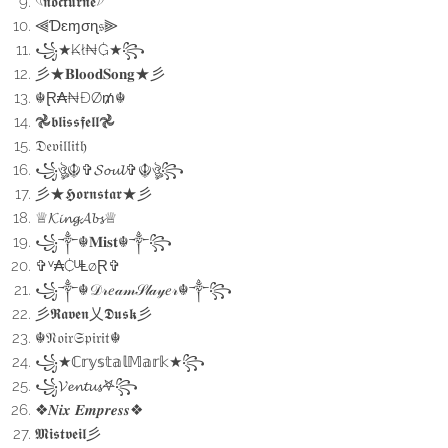
𓆩𝖓𝖔𝖈𝖙𝖚𝖗𝖓𝖊𓆪
⫷Ɗɛɱσɳ𝔰⫸
꧁★₭ł₦₲★꧂
彡★𝐁𝐥𝐨𝐨𝐝𝐒𝐨𝐧𝐠★彡
☬Ɽ₳₦ĐØ₥☬
𖣘𝖇𝖑𝖎𝖘𝖘𝖋𝖊𝖑𝖑𖣘
𝔇𝔢𝔳𝔦𝔩𝔩𝔦𝔱𝔥
꧁ঔৣ☬✞𝓢𝓸𝓾𝓵✞☬ঔৣ꧂
彡★𝕳𝖔𝖗𝖓𝖘𝖙𝖆𝖗★彡
♕𝓚𝓲𝓷𝓰𝓐𝓫𝓼♕
꧁༒☬𝐌𝐢𝐬𝐭☬༒꧂
✞ⱽ₳₵ᵁⱠøⱤ✞
꧁༒☬𝒟𝓇𝑒𝒶𝓂𝒮𝓁𝒶𝓎𝑒𝓇☬༒꧂
彡𝕽𝖆𝖛𝖊𝖓乂𝕯𝖚𝖘𝖐彡
☬𝔑𝔬𝔦𝔯𝔖𝔭𝔦𝔯𝔦𝔱☬
꧁★ℂ𝕣𝕪𝕤𝕥𝕒𝕝𝕄𝕒𝕣𝕜★꧂
꧁𝓥𝓮𝓷𝓽𝓾𝓼𖤐꧂
❖𝑵𝒊𝒙 𝑬𝒎𝒑𝒓𝒆𝒔𝒔❖
𝕸𝖎𝖘𝖙𝖛𝖊𝖎𝖑彡