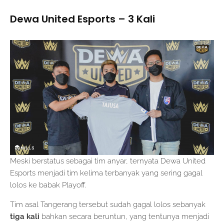
Dewa United Esports – 3 Kali
Meski berstatus sebagai tim anyar, ternyata Dewa United
Esports menjadi tim kelima terbanyak yang sering gagal
lolos ke babak Playoff.
Tim asal Tangerang tersebut sudah gagal lolos sebanyak
tiga kali
bahkan secara beruntun
,
yang tentunya menjadi