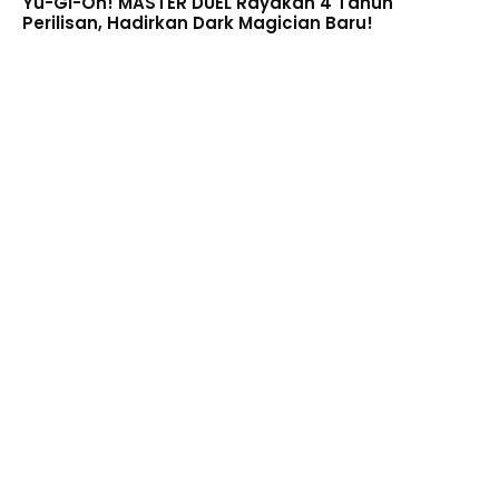
Yu-Gi-Oh! MASTER DUEL Rayakan 4 Tahun
Perilisan, Hadirkan Dark Magician Baru!