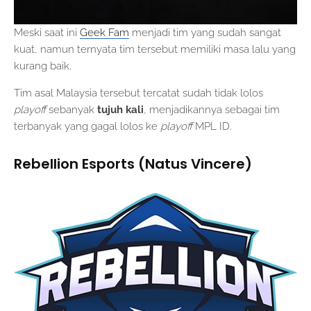
Meski saat ini
Geek Fam
menjadi tim yang sudah sangat
kuat, namun ternyata tim tersebut memiliki masa lalu yang
kurang baik.
Tim asal Malaysia tersebut tercatat sudah tidak lolos
playoff
sebanyak
tujuh kali
, menjadikannya sebagai tim
terbanyak yang gagal lolos ke
playoff
MPL ID.
Rebellion Esports (Natus Vincere)