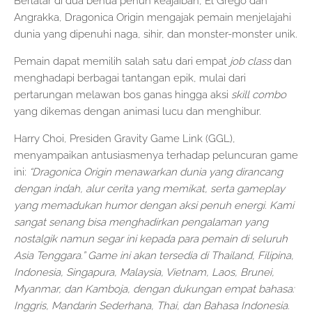
Berlatar di dua benua penuh keajaiban, El Grego dan
Angrakka, Dragonica Origin mengajak pemain menjelajahi
dunia yang dipenuhi naga, sihir, dan monster-monster unik.
Pemain dapat memilih salah satu dari empat
job class
dan
menghadapi berbagai tantangan epik, mulai dari
pertarungan melawan bos ganas hingga aksi
skill combo
yang dikemas dengan animasi lucu dan menghibur.
Harry Choi, Presiden Gravity Game Link (GGL),
menyampaikan antusiasmenya terhadap peluncuran game
ini:
“Dragonica Origin menawarkan dunia yang dirancang
dengan indah, alur cerita yang memikat, serta gameplay
yang memadukan humor dengan aksi penuh energi. Kami
sangat senang bisa menghadirkan pengalaman yang
nostalgik namun segar ini kepada para pemain di seluruh
Asia Tenggara.” Game ini akan tersedia di Thailand, Filipina,
Indonesia, Singapura, Malaysia, Vietnam, Laos, Brunei,
Myanmar, dan Kamboja, dengan dukungan empat bahasa:
Inggris, Mandarin Sederhana, Thai, dan Bahasa Indonesia.