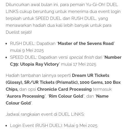
Diluncurkan awal bulan ini, para pemain Yu-Gi-Oh! DUEL
LINKS cukup beruntung untuk menerima dua event login
terpisah untuk SPEED DUEL dan RUSH DUEL, yang
menawarkan hadiah dua kali lebih banyak untuk para
Duelist sejati!
RUSH DUEL: Dapatkan “
Master of the Sevens Road
”
mulai 9 Mei 2025
SPEED DUEL: Dapatkan versi
special finish
dari “
Number
C39: Utopia Ray Victory
” mulai 17 Mei 2025
Hadiah tambahan lainnya seperti
Dream UR Tickets
(Glossy), SR/UR Tickets (Prismatic), 1000 Gems, 100 Box
Chips,
dan opsi
Chronicle Card Processing
termasuk
“
Aurora Processing
”, “
Rim Colour Gold
”, dan “
Name
Colour Gold
”.
Jadwal rangkaian event di DUEL LINKS:
Login Event (RUSH DUEL): Mulai 9 Mei 2025