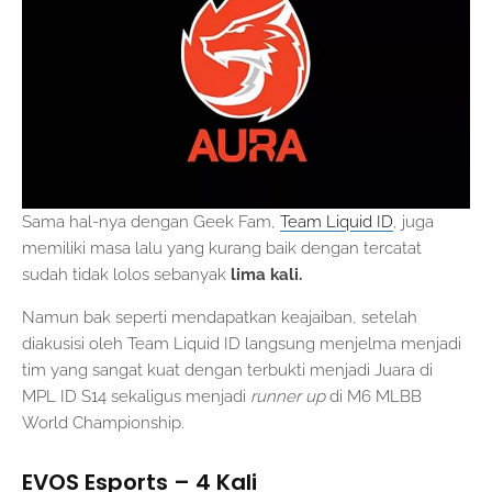
Sama hal-nya dengan Geek Fam,
Team Liquid ID
, juga
memiliki masa lalu yang kurang baik dengan tercatat
sudah tidak lolos sebanyak
lima kali.
Namun bak seperti mendapatkan keajaiban, setelah
diakusisi oleh Team Liquid ID langsung menjelma menjadi
tim yang sangat kuat dengan terbukti menjadi Juara di
MPL ID S14 sekaligus menjadi
runner up
di M6 MLBB
World Championship.
EVOS Esports – 4 Kali