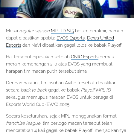
Meski
regular season
MPL ID S15
belum berakhir, namun
dapat dipastikan apabila
EVOS Esports
,
Dewa United
Esports
dan NaVi dipastikan gagal lolos ke babak Playoff.
Hal tersebut dipastikan setelah
ONIC Esports
berhasil
meraih kemenangan 2-0 atas EVOS yang membuat
harapan tim macan putih tersebut sirna.
Dengan hasil ini, tim asuhan Aville tersebut dipastikan
secara
back to back
gagal ke babak
Playoff MPL ID
sekaligus memupus harapan EVOS untuk berlaga di
Esports World Cup (EWC) 2025.
Secara keseluruhan, sejak MPL menggunakan format
franchise league,
tim berlogo macan tersebut telah
mencatatkan 4 kali gagal ke babak Playoff, menjadikannya