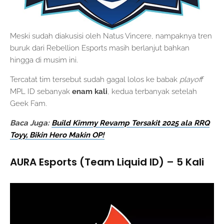
Meski sudah diakusisi oleh Natus Vincere, nampaknya tren
buruk dari Rebellion Esports masih berlanjut bahkan
hingga di musim ini.
Tercatat tim tersebut sudah gagal lolos ke babak
playoff
MPL ID sebanyak
enam kali
, kedua terbanyak setelah
Geek Fam.
Baca Juga:
Build Kimmy Revamp Tersakit 2025 ala RRQ
Toyy, Bikin Hero Makin OP!
AURA Esports (Team Liquid ID) – 5 Kali