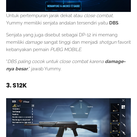
Untuk pertempuran jarak dekat atau
close combat,
Yummy memiliki senjata andalan tersendiri yaitu
DBS
.
Senjata yang juga disebut sebagai DP-12 ini memang
memiliki
damage
sangat tinggi dan menjadi
shotgun
favorit
kebanyakan pemain
PUBG MOBILE
.
“
DBS paling cocok untuk close combat karena
damage-
nya besar
,” jawab Yummy.
3. S12K