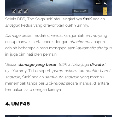
Selain DBS, The Saiga-12K atau singkatnya
S12K
adalah
shotgun
kedua yang difavoritkan oleh Yummy.
Damage
besar, mudah dikendalikan, jumlah
ammo
yang
cukup banyak, serta cocok dengan
attachment
apapun
adalah beberapa alasan mengapa
semi-automatic
shotgun
ini juga diminati oleh pemain.
“
Selain
damage yang besar
, S12K ini bisa juga
di-auto
,
”
ujar Yummy. Tidak seperti
pump-action
atau
double-barrel
shotgun,
S12K adalah
semi-auto shotgun
yang mampu
menembak tanpa perlu di-
reload
secara manual di antara
tembakan satu dengan lainnya.
4. UMP45