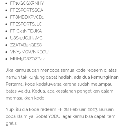
FF10GCGXRNHY
FFESPORTSSQA
FF8MBDXPVCB1
FFESPORTSJLC
FFIC33NTEUKA
U8S47JGJH5MG
ZZATXB24QES8
VNY3MQWNKEGU
MHM5D8ZQZP22
Jika kamu sudah mencoba semua kode redeem di atas
namun tak kunjung dapat hadiah, ada dua kemungkinan.
Pertama, kode kedaluwarsa karena sudah melampaui
batas waktu. Kedua, ada kesalahan pengetikan dalam
memasukkan kode.
Yup, itu dia kode redeem FF 28 Februari 2023. Buruan
coba klaim ya, Sobat YODU, agar kamu bisa dapat item
gratis.