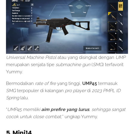
Universal Machine Pistol
atau yang disingkat dengan
UMP
merupakan senjata tipe
submachine gun
(
SMG
)
terfavorit
Yummy.
Bermodalkan
rate of fire
yang tinggi,
UMP45
termasuk
SMG
terpopuler di kalangan
pro player
di
2023 PMPL ID
Spring
lalu.
“
UMP45 memiliki
aim prefire yang lurus
, sehingga sangat
cocok untuk close combat,
” ungkap Yummy.
5. Mini14