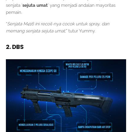
senjata ‘
sejuta umat
’ yang menjadi andalan mayoritas
pemain.
“
Senjata M416 ini recoil-nya cocok untuk spray, dan
memang senjata sejuta umat
,” tutur Yummy.
2. DBS