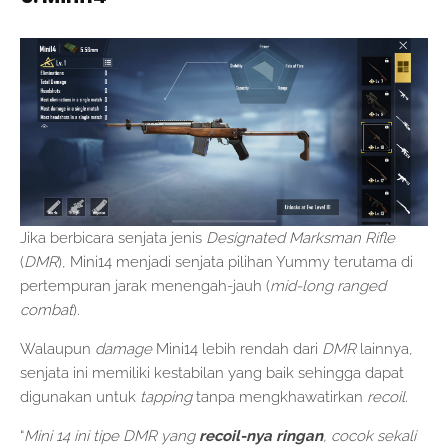
Jika berbicara senjata jenis
Designated Marksman Rifle
(
DMR
), Mini14 menjadi senjata pilihan Yummy terutama di
pertempuran jarak menengah-jauh (
mid-long ranged
combat
).
Walaupun
damage
Mini14 lebih rendah dari
DMR
lainnya,
senjata ini memiliki kestabilan yang baik sehingga dapat
digunakan untuk
tapping
tanpa mengkhawatirkan
recoil.
“
Mini 14 ini tipe DMR yang
recoil-nya ringan
, cocok sekali