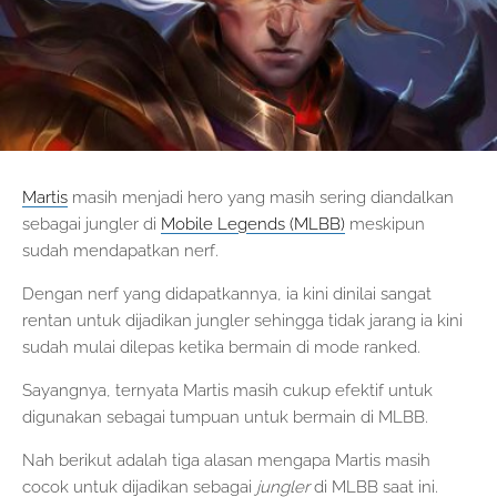
Martis
masih menjadi hero yang masih sering diandalkan
sebagai jungler di
Mobile Legends (MLBB)
meskipun
sudah mendapatkan nerf.
Dengan nerf yang didapatkannya, ia kini dinilai sangat
rentan untuk dijadikan jungler sehingga tidak jarang ia kini
sudah mulai dilepas ketika bermain di mode ranked.
Sayangnya, ternyata Martis masih cukup efektif untuk
digunakan sebagai tumpuan untuk bermain di MLBB.
Nah berikut adalah tiga alasan mengapa Martis masih
cocok untuk dijadikan sebagai
jungler
di MLBB saat ini.