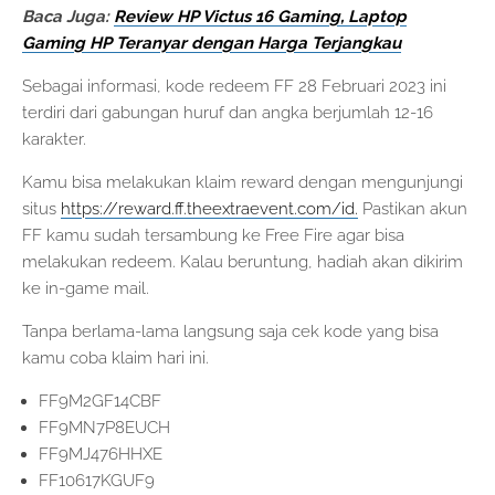
Baca Juga:
Review HP Victus 16 Gaming, Laptop
Gaming HP Teranyar dengan Harga Terjangkau
Sebagai informasi, kode redeem FF 28 Februari 2023 ini
terdiri dari gabungan huruf dan angka berjumlah 12-16
karakter.
Kamu bisa melakukan klaim reward dengan mengunjungi
situs
https://reward.ff.theextraevent.com/id.
Pastikan akun
FF kamu sudah tersambung ke Free Fire agar bisa
melakukan redeem. Kalau beruntung, hadiah akan dikirim
ke in-game mail.
Tanpa berlama-lama langsung saja cek kode yang bisa
kamu coba klaim hari ini.
FF9M2GF14CBF
FF9MN7P8EUCH
FF9MJ476HHXE
FF10617KGUF9