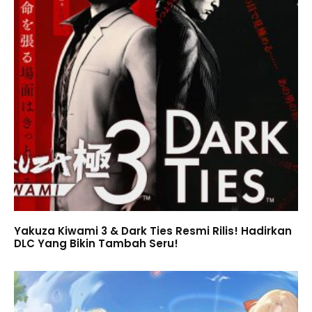
Yakuza Kiwami 3 & Dark Ties Resmi Rilis! Hadirkan
DLC Yang Bikin Tambah Seru!