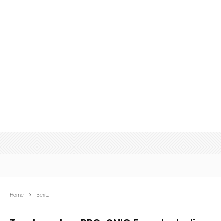
Home
Berita