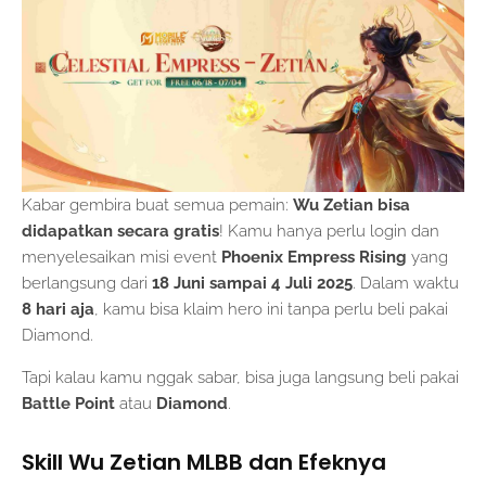
Kabar gembira buat semua pemain:
Wu Zetian bisa
didapatkan secara gratis
! Kamu hanya perlu login dan
menyelesaikan misi event
Phoenix Empress Rising
yang
berlangsung dari
18 Juni sampai 4 Juli 2025
. Dalam waktu
8 hari aja
, kamu bisa klaim hero ini tanpa perlu beli pakai
Diamond.
Tapi kalau kamu nggak sabar, bisa juga langsung beli pakai
Battle Point
atau
Diamond
.
Skill Wu Zetian MLBB dan Efeknya