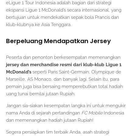
eLigue 1 Tour Indonesia adalah bagian dari strategi
ekspansi Ligue 1 McDonald’s secara internasional, yang
bertujuan untuk mendekatkan sepak bola Prancis dan
klub-klubnya ke Asia Tenggara.
Berpeluang Mendapatkan Jersey
Peserta dan penonton berkesempatan memenangkan
jersey dan merchandise resmi dari klub-klub Ligue 1
McDonald’s
seperti Paris Saint-Germain, Olympique de
Marseille, AS Monaco, dan banyak lagi. Selain itu, para
pemain juga bisa bersaing memperebutkan total hadiah
uang tunai bernilai jutaan Rupiah.
Jangan sia-siakan kesempatan langka ini untuk mengukir
nama Anda di sejarah pertandingan
FC Mobile
Indonesia
dan memenangkan hadiah jutaan Rupiah!
Segera persiapkan tim terbaik Anda, asah strategi