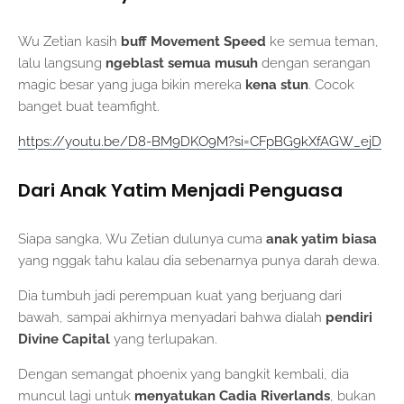
Wu Zetian kasih
buff Movement Speed
ke semua teman,
lalu langsung
ngeblast semua musuh
dengan serangan
magic besar yang juga bikin mereka
kena stun
. Cocok
banget buat teamfight.
https://youtu.be/D8-BM9DKO9M?si=CFpBG9kXfAGW_ejD
Dari Anak Yatim Menjadi Penguasa
Siapa sangka, Wu Zetian dulunya cuma
anak yatim biasa
yang nggak tahu kalau dia sebenarnya punya darah dewa.
Dia tumbuh jadi perempuan kuat yang berjuang dari
bawah, sampai akhirnya menyadari bahwa dialah
pendiri
Divine Capital
yang terlupakan.
Dengan semangat phoenix yang bangkit kembali, dia
muncul lagi untuk
menyatukan Cadia Riverlands
, bukan