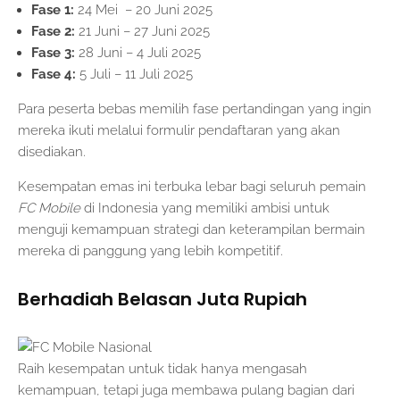
Fase 1:
24 Mei – 20 Juni 2025
Fase 2:
21 Juni – 27 Juni 2025
Fase 3:
28 Juni – 4 Juli 2025
Fase 4:
5 Juli – 11 Juli 2025
Para peserta bebas memilih fase pertandingan yang ingin
mereka ikuti melalui formulir pendaftaran yang akan
disediakan.
Kesempatan emas ini terbuka lebar bagi seluruh pemain
FC Mobile
di Indonesia yang memiliki ambisi untuk
menguji kemampuan strategi dan keterampilan bermain
mereka di panggung yang lebih kompetitif.
Berhadiah Belasan Juta Rupiah
Raih kesempatan untuk tidak hanya mengasah
kemampuan, tetapi juga membawa pulang bagian dari