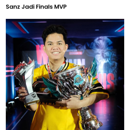
Sanz Jadi Finals MVP