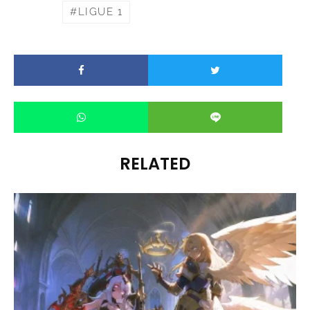
LIGUE 1
RELATED