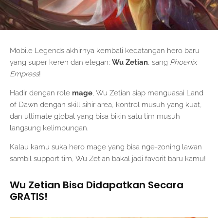
Mobile Legends akhirnya kembali kedatangan hero baru
yang super keren dan elegan:
Wu Zetian
, sang
Phoenix
Empress
!
Hadir dengan role
mage
, Wu Zetian siap menguasai Land
of Dawn dengan skill sihir area, kontrol musuh yang kuat,
dan ultimate global yang bisa bikin satu tim musuh
langsung kelimpungan.
Kalau kamu suka hero mage yang bisa nge-zoning lawan
sambil support tim, Wu Zetian bakal jadi favorit baru kamu!
Wu Zetian Bisa Didapatkan Secara
GRATIS!