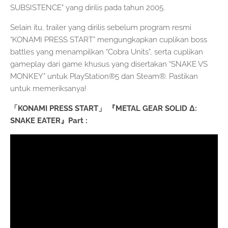
SUBSISTENCE” yang dirilis pada tahun 2005. ​
Selain itu, trailer yang dirilis sebelum program resmi
“KONAMI PRESS START” mengungkapkan cuplikan boss
battles yang menampilkan “Cobra Units”, serta cuplikan
gameplay dari game khusus yang disertakan “SNAKE VS
MONKEY” untuk PlayStation®5 dan Steam®. Pastikan
untuk memeriksanya!
「KONAMI PRESS START」 『METAL GEAR SOLID Δ:
SNAKE EATER』Part :