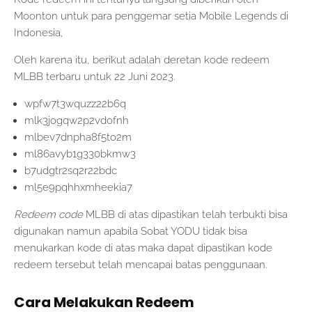
Moonton untuk para penggemar setia Mobile Legends di
Indonesia,
Oleh karena itu, berikut adalah deretan kode redeem
MLBB terbaru untuk 22 Juni 2023.
wpfw7t3wquzz22b6q
mlk3jogqw2p2vdofnh
mlbev7dnpha8f5to2m
ml86avyb1g330bkmw3
b7udgtr2sq2r22bdc
ml5e9pqhhxmheekia7
Redeem code
MLBB di atas dipastikan telah terbukti bisa
digunakan namun apabila Sobat YODU tidak bisa
menukarkan kode di atas maka dapat dipastikan kode
redeem tersebut telah mencapai batas penggunaan.
Cara Melakukan Redeem