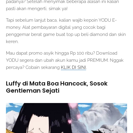
padanya? Setelah menyimak beberapa alasan ini kalian
pasti akan mengerti, simak ya!
Tapi sebelum lanjut baca, kalian wajib kepoin YODU E-
money. Alat pembayaran digital yang cocok bagi
penggemar berat game buat top up beli diamond dan skin
keren.
Mau dapat promo asyik hingga Rp 100 ribu? Download
YODU segera dan ubah akun kamu jadi PREMIUM. Nggak
percaya? Cobain sekarang
KLIK DI SINI
.
Luffy di Mata Boa Hancock, Sosok
Gentleman Sejati