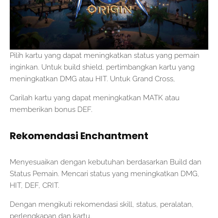
Pilih kartu yang dapat meningkatkan status yang pemain
inginkan. Untuk build shield, pertimbangkan kartu yang
meningkatkan DMG atau HIT. Untuk Grand Cross,
Carilah kartu yang dapat meningkatkan MATK atau
memberikan bonus DEF.
Rekomendasi Enchantment
Menyesuaikan dengan kebutuhan berdasarkan Build dan
Status Pemain. Mencari status yang meningkatkan DMG,
HIT, DEF, CRIT.
Dengan mengikuti rekomendasi skill, status, peralatan,
perlengkapan dan kartu.