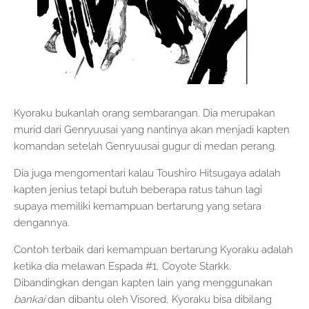
Kyoraku bukanlah orang sembarangan. Dia merupakan
murid dari Genryuusai yang nantinya akan menjadi kapten
komandan setelah Genryuusai gugur di medan perang.
Dia juga mengomentari kalau Toushiro Hitsugaya adalah
kapten jenius tetapi butuh beberapa ratus tahun lagi
supaya memiliki kemampuan bertarung yang setara
dengannya.
Contoh terbaik dari kemampuan bertarung Kyoraku adalah
ketika dia melawan Espada #1, Coyote Starkk.
Dibandingkan dengan kapten lain yang menggunakan
bankai
dan dibantu oleh Visored, Kyoraku bisa dibilang