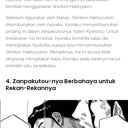
kembali menggunakan Shinken Hakkyoken.
Sebelum digunakan oleh Nanao, Shinken Hakkyouken
disembunyikan oleh Kyoraku. Kyoraku menyembunyikan
pedang ini dalam zanpakutounya, Katen Kyokotsu. Untuk
melakukan hal tersebut, Kyoraku bercerita kalau dia
menciptakan Kyokotsu supaya bisa menyembunyikan
Shinken Hakkyouken. Menariknya, hal ini secara tidak
langsung mengatakan kalau Kyoraku pada awalnya hanya
memiliki satu zanpakutou.
4. Zanpakutou-nya Berbahaya untuk
Rekan-Rekannya