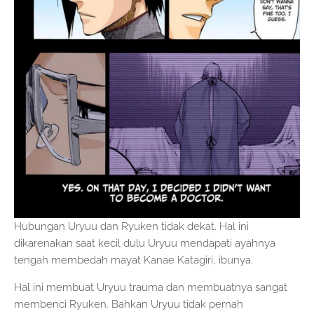
Hubungan Uryuu dan Ryuken tidak dekat. Hal ini
dikarenakan saat kecil dulu Uryuu mendapati ayahnya
tengah membedah mayat Kanae Katagiri, ibunya.
Hal ini membuat Uryuu trauma dan membuatnya sangat
membenci Ryuken. Bahkan Uryuu tidak pernah