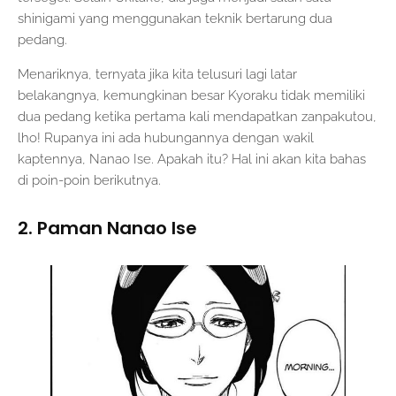
shinigami yang menggunakan teknik bertarung dua
pedang.
Menariknya, ternyata jika kita telusuri lagi latar
belakangnya, kemungkinan besar Kyoraku tidak memiliki
dua pedang ketika pertama kali mendapatkan zanpakutou,
lho! Rupanya ini ada hubungannya dengan wakil
kaptennya, Nanao Ise. Apakah itu? Hal ini akan kita bahas
di poin-poin berikutnya.
2. Paman Nanao Ise