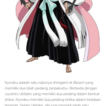
Kyoraku adalah satu-satunya shinigami di
Bleach
yang
memiliki dua bilah pedang zanpakutou. Berbeda dengan
Juushiro Ukitake yang memiliki dua pedang dalam bentuk
shikai, Kyoraku memiliki dua pedang ketika dalam keadaan
tersegel. Selain Ukitake, dia juga menjadi salah satu