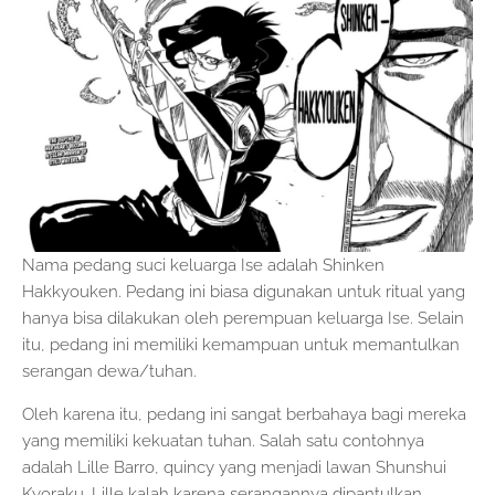
Nama pedang suci keluarga Ise adalah Shinken
Hakkyouken. Pedang ini biasa digunakan untuk ritual yang
hanya bisa dilakukan oleh perempuan keluarga Ise. Selain
itu, pedang ini memiliki kemampuan untuk memantulkan
serangan dewa/tuhan.
Oleh karena itu, pedang ini sangat berbahaya bagi mereka
yang memiliki kekuatan tuhan. Salah satu contohnya
adalah Lille Barro, quincy yang menjadi lawan Shunshui
Kyoraku. Lille kalah karena serangannya dipantulkan