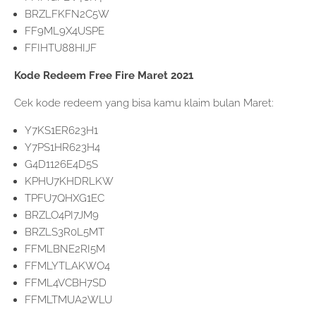
BRZLFKFN2C5W
FF9ML9X4USPE
FFIHTU88HIJF
Kode Redeem Free Fire Maret 2021
Cek kode redeem yang bisa kamu klaim bulan Maret:
Y7KS1ER623H1
Y7PS1HR623H4
G4D1126E4D5S
KPHU7KHDRLKW
TPFU7QHXG1EC
BRZLO4PI7JM9
BRZLS3R0L5MT
FFMLBNE2RI5M
FFMLYTLAKWO4
FFML4VCBH7SD
FFMLTMUA2WLU