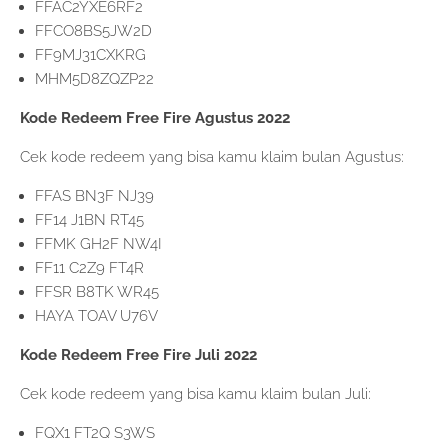
FFAC2YXE6RF2
FFCO8BS5JW2D
FF9MJ31CXKRG
MHM5D8ZQZP22
Kode Redeem Free Fire Agustus 2022
Cek kode redeem yang bisa kamu klaim bulan Agustus:
FFAS BN3F NJ39
FF14 J1BN RT45
FFMK GH2F NW4I
FF11 C2Z9 FT4R
FFSR B8TK WR45
HAYA TOAV U76V
Kode Redeem Free Fire Juli 2022
Cek kode redeem yang bisa kamu klaim bulan Juli:
FQX1 FT2Q S3WS