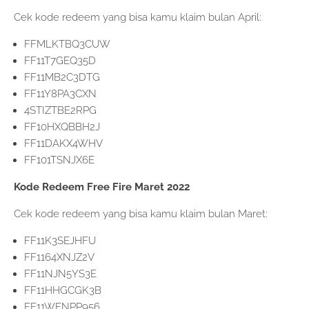
Cek kode redeem yang bisa kamu klaim bulan April:
FFMLKTBQ3CUW
FF11T7GEQ35D
FF11MB2C3DTG
FF11Y8PA3CXN
4STIZTBE2RPG
FF10HXQBBH2J
FF11DAKX4WHV
FF101TSNJX6E
Kode Redeem Free Fire Maret 2022
Cek kode redeem yang bisa kamu klaim bulan Maret:
FF11K3SEJHFU
FF1164XNJZ2V
FF11NJN5YS3E
FF11HHGCGK3B
FF11WFNPP956