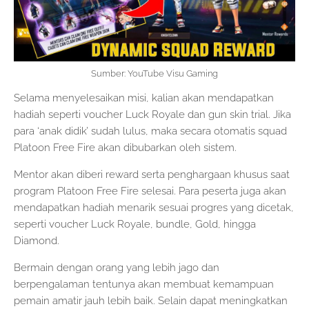
Sumber: YouTube Visu Gaming
Selama menyelesaikan misi, kalian akan mendapatkan
hadiah seperti voucher Luck Royale dan gun skin trial. Jika
para ‘anak didik’ sudah lulus, maka secara otomatis squad
Platoon Free Fire akan dibubarkan oleh sistem.
Mentor akan diberi reward serta penghargaan khusus saat
program Platoon Free Fire selesai. Para peserta juga akan
mendapatkan hadiah menarik sesuai progres yang dicetak,
seperti voucher Luck Royale, bundle, Gold, hingga
Diamond.
Bermain dengan orang yang lebih jago dan
berpengalaman tentunya akan membuat kemampuan
pemain amatir jauh lebih baik. Selain dapat meningkatkan