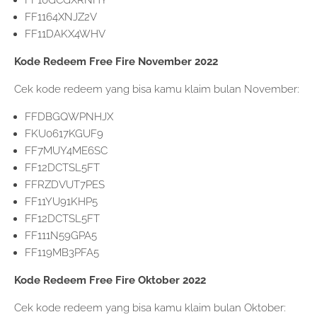
FF1164XNJZ2V
FF11DAKX4WHV
Kode Redeem Free Fire November 2022
Cek kode redeem yang bisa kamu klaim bulan November:
FFDBGQWPNHJX
FKU0617KGUF9
FF7MUY4ME6SC
FF12DCTSL5FT
FFRZDVUT7PES
FF11YU91KHP5
FF12DCTSL5FT
FF111N59GPA5
FF119MB3PFA5
Kode Redeem Free Fire Oktober 2022
Cek kode redeem yang bisa kamu klaim bulan Oktober: