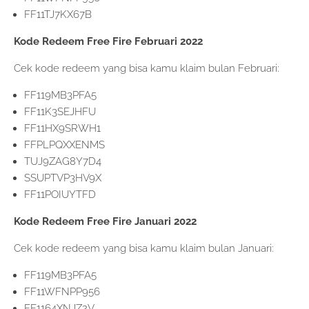
FF11TJ7KX67B
Kode Redeem Free Fire Februari 2022
Cek kode redeem yang bisa kamu klaim bulan Februari:
FF119MB3PFA5
FF11K3SEJHFU
FF11HX9SRWH1
FFPLPQXXENMS
TUJ9ZAG8Y7D4
SSUPTVP3HV9X
FF11POIUYTFD
Kode Redeem Free Fire Januari 2022
Cek kode redeem yang bisa kamu klaim bulan Januari:
FF119MB3PFA5
FF11WFNPP956
FF1164XNJZ2V