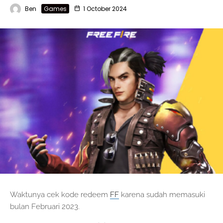
Ben
Games
1 October 2024
Waktunya cek kode redeem
FF
karena sudah memasuki
bulan Februari 2023.