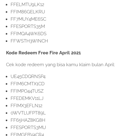
FFELMTU9LK12
FFIM86GELKRU
FF7MUY4ME6SC
FFESPORTS35M
FFIMQA4WK6DS
FFWSTH3WINCH
Kode Redeem Free Fire April 2021
Cek kode redeem yang bisa kamu klaim bulan April:
UE45CDQRNSP4
FFIM6CMTX1CD
FFIMPO44TUSZ
FFEDEMKV11LJ
FFIMX3EFLN12
0WVTLUFPT89L
FF65HAZ8KG8H
FFESPORTS3MU
FFIMGFBV4CR4