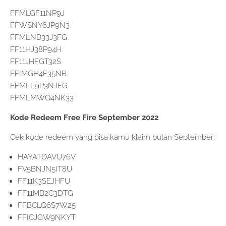
FFMLGF11NP9J
FFWSNY6JP9N3
FFMLNB33J3FG
FF11HJ38P94H
FF11JHFGT32S
FFIMGH4F35NB
FFMLL9P3NJFG
FFMLMWQ4NK33
Kode Redeem Free Fire September 2022
Cek kode redeem yang bisa kamu klaim bulan September:
HAYATOAVU76V
FV5BNJN5IT8U
FF11K3SEJHFU
FF11MB2C3DTG
FFBCLQ6S7W25
FFICJGW9NKYT