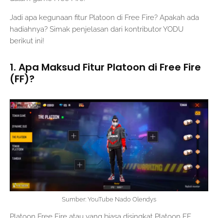
Jadi apa kegunaan fitur Platoon di Free Fire? Apakah ada
hadiahnya? Simak penjelasan dari kontributor YODU
berikut ini!
1. Apa Maksud Fitur Platoon di Free Fire
(FF)?
Sumber: YouTube Nado Olendys
Platoon Free Fire atau yang biasa disingkat Platoon FF