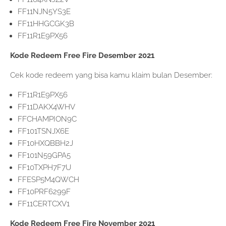
FF11NJN5YS3E
FF11HHGCGK3B
FF11R1E9PX56
Kode Redeem Free Fire Desember 2021
Cek kode redeem yang bisa kamu klaim bulan Desember:
FF11R1E9PX56
FF11DAKX4WHV
FFCHAMPION9C
FF101TSNJX6E
FF10HXQBBH2J
FF101N59GPA5
FF10TXPH7F7U
FFESP5M4QWCH
FF10PRF6299F
FF11CERTCXV1
Kode Redeem Free Fire November 2021