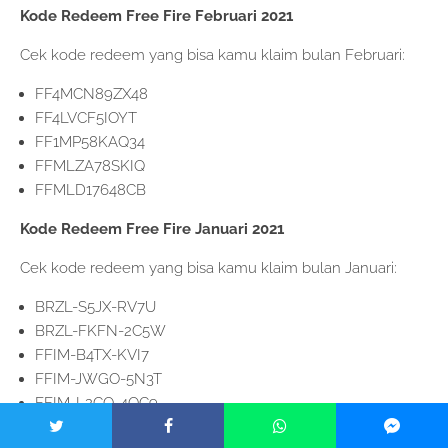
Kode Redeem Free Fire Februari 2021
Cek kode redeem yang bisa kamu klaim bulan Februari:
FF4MCN89ZX48
FF4LVCF5IOYT
FF1MP58KAQ34
FFMLZA78SKIQ
FFMLD17648CB
Kode Redeem Free Fire Januari 2021
Cek kode redeem yang bisa kamu klaim bulan Januari:
BRZL-S5JX-RV7U
BRZL-FKFN-2C5W
FFIM-B4TX-KVI7
FFIM-JWGO-5N3T
FFIM-L2CO-4QC9
T8ST-J4XY-PPGS