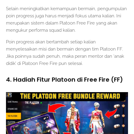
Selain meningkatkan kemampuan bermain, pengumpulan
poin progress juga harus menjadi fokus utama kalian. Ini
merupakan sistem dalam Platoon Free Fire yang akan
mengukur performa squad kalian.
Poin progress akan bertambah setiap kalian
menyelesaikan misi dan bermain dengan tim Platoon FF.
Jika poinnya sudah penuh, maka peran mentor dan ‘anak
didik’ di Platoon Free Fire pun selesai.
4. Hadiah Fitur Platoon di Free Fire (FF)