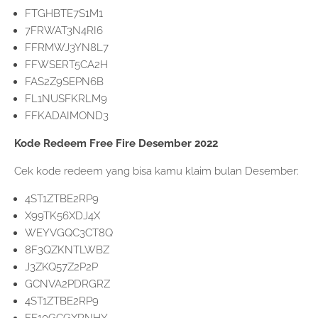
FTGHBTE7S1M1
7FRWAT3N4RI6
FFRMWJ3YN8L7
FFWSERT5CA2H
FAS2Z9SEPN6B
FL1NUSFKRLM9
FFKADAIMOND3
Kode Redeem Free Fire Desember 2022
Cek kode redeem yang bisa kamu klaim bulan Desember:
4ST1ZTBE2RP9
X99TK56XDJ4X
WEYVGQC3CT8Q
8F3QZKNTLWBZ
J3ZKQ57Z2P2P
GCNVA2PDRGRZ
4ST1ZTBE2RP9
FF10GCGXRNHY