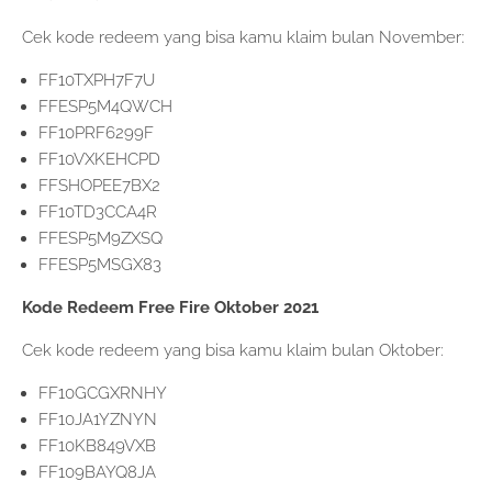
Cek kode redeem yang bisa kamu klaim bulan November:
FF10TXPH7F7U
FFESP5M4QWCH
FF10PRF6299F
FF10VXKEHCPD
FFSHOPEE7BX2
FF10TD3CCA4R
FFESP5M9ZXSQ
FFESP5MSGX83
Kode Redeem Free Fire Oktober 2021
Cek kode redeem yang bisa kamu klaim bulan Oktober:
FF10GCGXRNHY
FF10JA1YZNYN
FF10KB849VXB
FF109BAYQ8JA