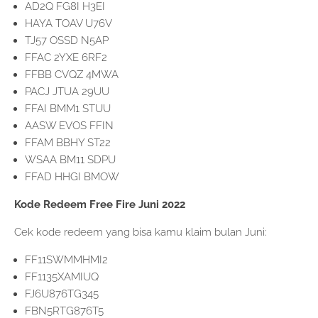
AD2Q FG8I H3EI
HAYA TOAV U76V
TJ57 OSSD N5AP
FFAC 2YXE 6RF2
FFBB CVQZ 4MWA
PACJ JTUA 29UU
FFAI BMM1 STUU
AASW EVOS FFIN
FFAM BBHY ST22
WSAA BM11 SDPU
FFAD HHGI BMOW
Kode Redeem Free Fire Juni 2022
Cek kode redeem yang bisa kamu klaim bulan Juni:
FF11SWMMHMI2
FF1135XAMIUQ
FJ6U876TG345
FBN5RTG876T5