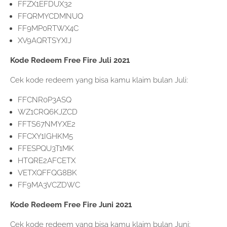
FFZX1EFDUX32
FFQRMYCDMNUQ
FF9MP0RTWX4C
XV9AQRTSYXIJ
Kode Redeem Free Fire Juli 2021
Cek kode redeem yang bisa kamu klaim bulan Juli:
FFCNR0P3ASQ
WZ1CRQ6KJZCD
FFTS67NMYXE2
FFCXY1IGHKM5
FFESPQU3T1MK
HTQRE2AFCETX
VETXQFFQG8BK
FF9MA3VCZDWC
Kode Redeem Free Fire Juni 2021
Cek kode redeem yang bisa kamu klaim bulan Juni: