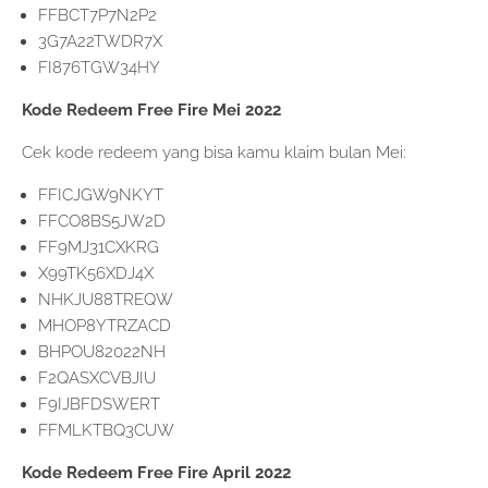
FFBCT7P7N2P2
3G7A22TWDR7X
FI876TGW34HY
Kode Redeem Free Fire Mei 2022
Cek kode redeem yang bisa kamu klaim bulan Mei:
FFICJGW9NKYT
FFCO8BS5JW2D
FF9MJ31CXKRG
X99TK56XDJ4X
NHKJU88TREQW
MHOP8YTRZACD
BHPOU82022NH
F2QASXCVBJIU
F9IJBFDSWERT
FFMLKTBQ3CUW
Kode Redeem Free Fire April 2022