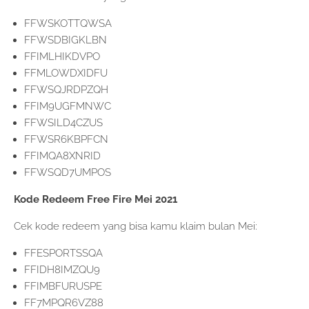
FFWSKOTTQWSA
FFWSDBIGKLBN
FFIMLHIKDVPO
FFMLOWDXIDFU
FFWSQJRDPZQH
FFIM9UGFMNWC
FFWSILD4CZUS
FFWSR6KBPFCN
FFIMQA8XNRID
FFWSQD7UMPOS
Kode Redeem Free Fire Mei 2021
Cek kode redeem yang bisa kamu klaim bulan Mei:
FFESPORTSSQA
FFIDH8IMZQU9
FFIMBFURUSPE
FF7MPQR6VZ88