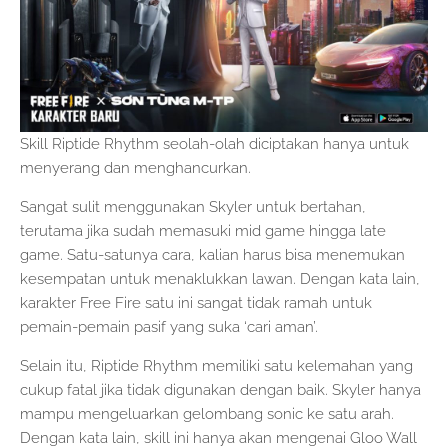
Skill Riptide Rhythm seolah-olah diciptakan hanya untuk
menyerang dan menghancurkan.
Sangat sulit menggunakan Skyler untuk bertahan,
terutama jika sudah memasuki mid game hingga late
game. Satu-satunya cara, kalian harus bisa menemukan
kesempatan untuk menaklukkan lawan. Dengan kata lain,
karakter Free Fire satu ini sangat tidak ramah untuk
pemain-pemain pasif yang suka ‘cari aman’.
Selain itu, Riptide Rhythm memiliki satu kelemahan yang
cukup fatal jika tidak digunakan dengan baik. Skyler hanya
mampu mengeluarkan gelombang sonic ke satu arah.
Dengan kata lain, skill ini hanya akan mengenai Gloo Wall