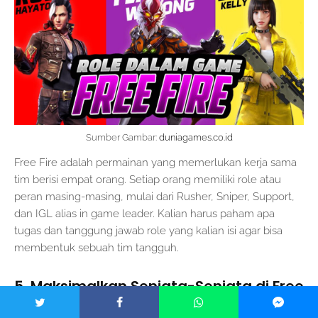
Sumber Gambar:
duniagames.co.id
Free Fire adalah permainan yang memerlukan kerja sama
tim berisi empat orang. Setiap orang memiliki role atau
peran masing-masing, mulai dari Rusher, Sniper, Support,
dan IGL alias in game leader. Kalian harus paham apa
tugas dan tanggung jawab role yang kalian isi agar bisa
membentuk sebuah tim tangguh.
5. Maksimalkan Senjata-Senjata di Free
Fire