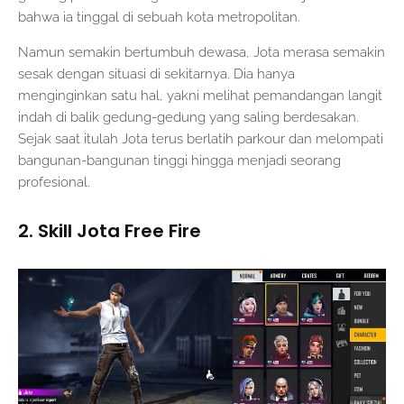
bahwa ia tinggal di sebuah kota metropolitan.
Namun semakin bertumbuh dewasa, Jota merasa semakin
sesak dengan situasi di sekitarnya. Dia hanya
menginginkan satu hal, yakni melihat pemandangan langit
indah di balik gedung-gedung yang saling berdesakan.
Sejak saat itulah Jota terus berlatih parkour dan melompati
bangunan-bangunan tinggi hingga menjadi seorang
profesional.
2. Skill Jota Free Fire