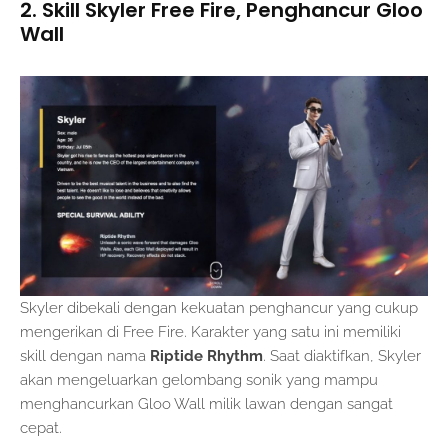
2. Skill Skyler Free Fire, Penghancur Gloo
Wall
Skyler dibekali dengan kekuatan penghancur yang cukup
mengerikan di Free Fire. Karakter yang satu ini memiliki
skill dengan nama
Riptide Rhythm
. Saat diaktifkan, Skyler
akan mengeluarkan gelombang sonik yang mampu
menghancurkan Gloo Wall milik lawan dengan sangat
cepat.