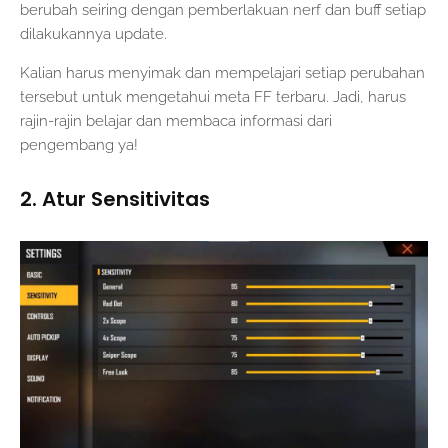
berubah seiring dengan pemberlakuan nerf dan buff setiap
dilakukannya update.
Kalian harus menyimak dan mempelajari setiap perubahan
tersebut untuk mengetahui meta FF terbaru. Jadi, harus
rajin-rajin belajar dan membaca informasi dari
pengembang ya!
2. Atur Sensitivitas