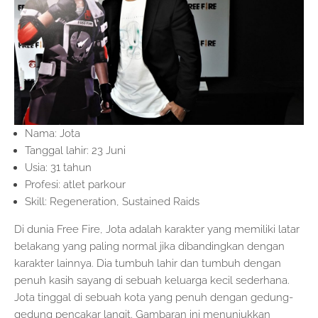
Nama: Jota
Tanggal lahir: 23 Juni
Usia: 31 tahun
Profesi: atlet parkour
Skill: Regeneration, Sustained Raids
Di dunia Free Fire, Jota adalah karakter yang memiliki latar
belakang yang paling normal jika dibandingkan dengan
karakter lainnya. Dia tumbuh lahir dan tumbuh dengan
penuh kasih sayang di sebuah keluarga kecil sederhana.
Jota tinggal di sebuah kota yang penuh dengan gedung-
gedung pencakar langit. Gambaran ini menunjukkan