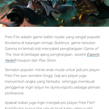
Free Fire adalah game battle royale yang sangat populer,
terutama di kalangan remaja. Buktinya, game besutan
Garena ini berkali-kali menyabet penghargaan
Game of
The Year
di berbagai ajang penghargaan, seperti
Esports
Award
maupun dari
Play Store
.
Semakin populer, minat anak muda untuk jadi pro player
Free Fire pun semakin tinggi. Gaji pro player juga
menyentuh angka yang fantastis, sehingga membuat
penggemar ingin terjun ke dunia esports sebagai pemain
profesional.
Apakah kalian juga ingin menjadi pro player Free Fire?
Kontributor punya tips umum buat kamu semua nih!