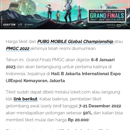
Harga tiket dari
PUBG MOBILE
Global Championship
atau
PMGC 2022
akhirnya telah resmi diumumkan.
Tahun ini,
Grand Finals
PMGC
akan digelar
6-8 Januari
2023
dan akan berlangsung untuk pertama kalinya di
Indonesia, tepatnya di
Hall B Jakarta International Expo
(JIExpo) Kemayoran, Jakarta
.
Tiket sudah dapat dibeli melalui loket.com atau langsung
klik
link berikut
. Kabar baiknya, pembelian tiket
gelombang awal (
early bird
)
tanggal
7-21 Desember 2022
akan mendapatkan potongan sebesar
50%,
dan kalian bisa
membeli tiket mulai dari harga
Rp 20.000
!