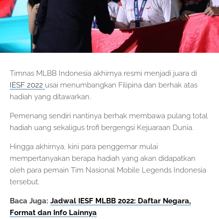
Timnas MLBB Indonesia akhirnya resmi menjadi juara di
IESF 2022
usai menumbangkan Filipina dan berhak atas
hadiah yang ditawarkan.
Pemenang sendiri nantinya berhak membawa pulang total
hadiah uang sekaligus trofi bergengsi Kejuaraan Dunia.
Hingga akhirnya, kini para penggemar mulai
mempertanyakan berapa hadiah yang akan didapatkan
oleh para pemain Tim Nasional Mobile Legends Indonesia
tersebut.
Baca Juga:
Jadwal IESF MLBB 2022: Daftar Negara,
Format dan Info Lainnya