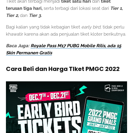
Tiket akan terbagi menjadi
tiket satu hari
dan
tiket
terusan tiga hari,
serta
terbagi dari lokasi seat dari
Tier 1,
Tier 2,
dan
Tier 3.
Bagi kalian yang tidak kebagian tiket
early bird,
tidak perlu
khawatir karena akan ada penjualan tiket kloter berikutnya.
Baca Juga:
Royale Pass M17 PUBG Mobile Rilis, ada 15
Skin Permanen Gratis
Cara Beli dan Harga TIket PMGC 2022