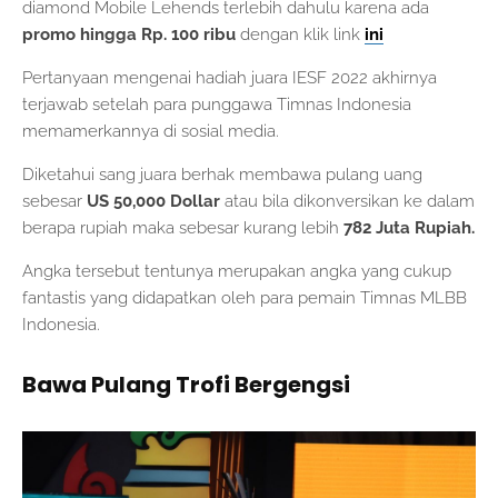
diamond Mobile Lehends terlebih dahulu karena ada
promo hingga Rp. 100 ribu
dengan klik link
ini
Pertanyaan mengenai hadiah juara IESF 2022 akhirnya
terjawab setelah para punggawa Timnas Indonesia
memamerkannya di sosial media.
Diketahui sang juara berhak membawa pulang uang
sebesar
US 50,000 Dollar
atau bila dikonversikan ke dalam
berapa rupiah maka sebesar kurang lebih
782
Juta Rupiah.
Angka tersebut tentunya merupakan angka yang cukup
fantastis yang didapatkan oleh para pemain Timnas MLBB
Indonesia.
Bawa Pulang Trofi Bergengsi