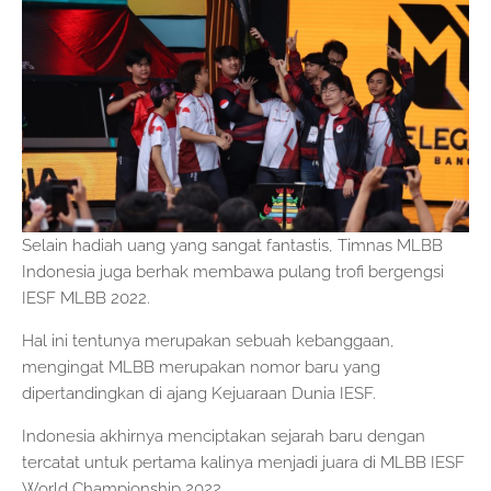
Selain hadiah uang yang sangat fantastis, Timnas MLBB
Indonesia juga berhak membawa pulang trofi bergengsi
IESF MLBB 2022.
Hal ini tentunya merupakan sebuah kebanggaan,
mengingat MLBB merupakan nomor baru yang
dipertandingkan di ajang Kejuaraan Dunia IESF.
Indonesia akhirnya menciptakan sejarah baru dengan
tercatat untuk pertama kalinya menjadi juara di MLBB IESF
World Championship 2022.