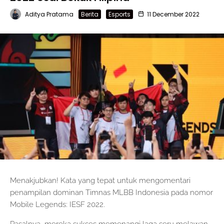
Aditya Pratama
Berita
Esports
11 December 2022
Menakjubkan! Kata yang tepat untuk mengomentari
penampilan dominan Timnas MLBB Indonesia pada nomor
Mobile Legends: IESF 2022.
Pasalnya, mereka sukses memenangi laga seru melawan