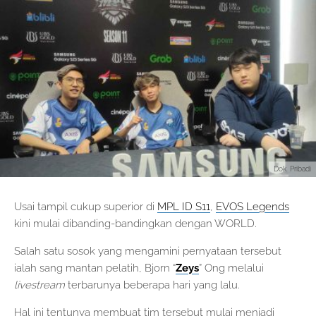
Dok. Pribadi
Usai tampil cukup superior di
MPL ID S11
,
EVOS Legends
kini mulai dibanding-bandingkan dengan WORLD.
Salah satu sosok yang mengamini pernyataan tersebut
ialah sang mantan pelatih, Bjorn “
Zeys
” Ong melalui
livestream
terbarunya beberapa hari yang lalu.
Hal ini tentunya membuat tim tersebut mulai menjadi