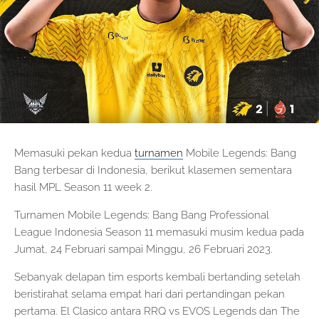
Memasuki pekan kedua
turnamen
Mobile Legends: Bang
Bang terbesar di Indonesia, berikut klasemen sementara
hasil MPL Season 11 week 2.
Turnamen Mobile Legends: Bang Bang Professional
League Indonesia Season 11 memasuki musim kedua pada
Jumat, 24 Februari sampai Minggu, 26 Februari 2023.
Sebanyak delapan tim esports kembali bertanding setelah
beristirahat selama empat hari dari pertandingan pekan
pertama. El Clasico antara RRQ vs EVOS Legends dan The