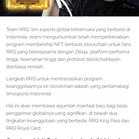
Team RRQ, tim
esports
global terkemuka yang berbasis di
Indonesia, resmi mengumumkan telah memperkenalkan
program membership NFT berbasis
blockchain
untuk fans
RRQ yang bekerjasama dengan Zilliqa,
platform
performa
tinggi, keamanan tinggi dan protokol
blockchain
layer-
1berbiaya rendah.
Langkah RRQ untuk mentransisikan program
keanggotaannya ke
blockchain
adalah yang pertamabagi
tim
esports
Indonesia.
Hal ini akan membawa sejumlah manfaat baru bagi basis
penggemar globalnya yang signifikan, di bawah dua
tingkatan keanggotaan yang berbeda: RRQ King Pass dan
RRQ Royal Card.