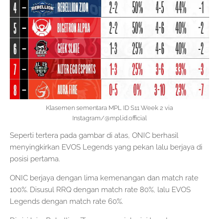
Klasemen sementara MPL ID S11 Week 2 via
Instagram/@mpl.id.official
Seperti tertera pada gambar di atas, ONIC berhasil
menyingkirkan EVOS Legends yang pekan lalu berjaya di
posisi pertama.
ONIC berjaya dengan lima kemenangan dan match rate
100%. Disusul RRQ dengan match rate 80%, lalu EVOS
Legends dengan match rate 60%.