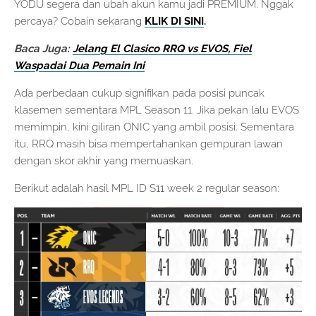
YODU segera dan ubah akun kamu jadi PREMIUM. Nggak
percaya? Cobain sekarang
KLIK DI SINI
.
Baca Juga:
Jelang El Clasico RRQ vs EVOS, Fiel
Waspadai Dua Pemain Ini
Ada perbedaan cukup signifikan pada posisi puncak
klasemen sementara MPL Season 11. Jika pekan lalu EVOS
memimpin, kini giliran ONIC yang ambil posisi. Sementara
itu, RRQ masih bisa mempertahankan gempuran lawan
dengan skor akhir yang memuaskan.
Berikut adalah hasil MPL ID S11 week 2 regular season: