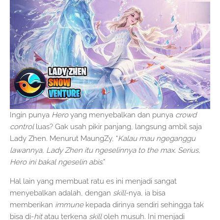
Ingin punya
Hero
yang menyebalkan dan punya
crowd
control
luas? Gak usah pikir panjang, langsung ambil saja
Lady Zhen. Menurut MaungZy, “
Kalau mau ngeganggu
lawannya, Lady Zhen itu ngeselinnya to the max. Serius,
Hero ini bakal ngeselin abis
.”
Hal lain yang membuat ratu es ini menjadi sangat
menyebalkan adalah, dengan
skill
-nya, ia bisa
memberikan
immune
kepada dirinya sendiri sehingga tak
bisa di-
hit
atau terkena
skill
oleh musuh. Ini menjadi