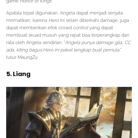
game
Honor of Kings
.
Apabila tepat digunakan, Angela dapat menjadi senjata
mematikan, karena
Hero
ini selain diberkahi damage, juga
dapat memberikan efek crowd
control
yang dapat
membuat skuad musuh yang rapat bisa terperangkap dan
rata oleh Angela sendirian. “
Angela punya damage gila, CC
ada, kiting bagus;Hero ini paket lengkap buat pemula
,”
tutur MaungZy.
5. Liang