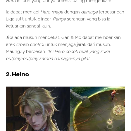
Hero
ini pun yang punya potensi paling mengerikan!
Ia dapat menjadi
Hero mage
dengan
damage
terbesar dan
juga sulit untuk diincar.
Range
serangan yang bisa ia
keluarkan sangat jauh.
Jika ada musuh mendekat, Gan & Mo dapat memberikan
efek
crowd control
untuk menjaga jarak dari musuh.
MaungZy berpesan, “
Ini Hero cocok buat yang suka
outplay-outplay karena damage-nya gila
.”
2. Heino