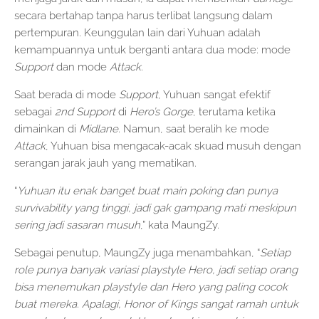
secara bertahap tanpa harus terlibat langsung dalam
pertempuran. Keunggulan lain dari Yuhuan adalah
kemampuannya untuk berganti antara dua mode: mode
Support
dan mode
Attack
.
Saat berada di mode
Support
, Yuhuan sangat efektif
sebagai
2nd Support
di
Hero’s Gorge
, terutama ketika
dimainkan di
Midlane
. Namun, saat beralih ke mode
Attack
, Yuhuan bisa mengacak-acak skuad musuh dengan
serangan jarak jauh yang mematikan.
“
Yuhuan itu enak banget buat main poking dan punya
survivability yang tinggi, jadi gak gampang mati meskipun
sering jadi sasaran musuh
,” kata MaungZy.
Sebagai penutup, MaungZy juga menambahkan, “
Setiap
role punya banyak variasi playstyle Hero, jadi setiap orang
bisa menemukan playstyle dan Hero yang paling cocok
buat mereka. Apalagi, Honor of Kings sangat ramah untuk