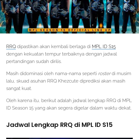
RRQ
dipastikan akan kembali berlaga di
MPL ID S15
dengan kekuatan tempur terbaiknya dengan jadwal
pertandingan sudah dirilis.
Masih didominasi oleh nama-nama seperti
roster
di musim
lalu, skuad asuhan RRQ Khezcute diprediksi akan masih
sangat kuat.
Oleh karena itu, berikut adalah jadwal lengkap RRQ di MPL
ID Season 15 yang akan segera digelar dalam waktu dekat.
Jadwal Lengkap RRQ di MPL ID S15