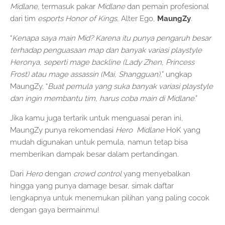
Midlane
, termasuk pakar
Midlane
dan pemain profesional
dari tim
esports Honor of Kings
, Alter Ego,
MaungZy
.
“
Kenapa saya main Mid? Karena itu punya pengaruh besar
terhadap penguasaan map dan banyak variasi playstyle
Heronya, seperti mage backline (Lady Zhen, Princess
Frost) atau mage assassin (Mai, Shangguan)
,” ungkap
MaungZy. “
Buat pemula yang suka banyak variasi playstyle
dan ingin membantu tim, harus coba main di Midlane
.”
Jika kamu juga tertarik untuk menguasai peran ini,
MaungZy punya rekomendasi
Hero
Midlane
HoK yang
mudah digunakan untuk pemula, namun tetap bisa
memberikan dampak besar dalam pertandingan.
Dari
Hero
dengan
crowd control
yang menyebalkan
hingga yang punya damage besar, simak daftar
lengkapnya untuk menemukan pilihan yang paling cocok
dengan gaya bermainmu!