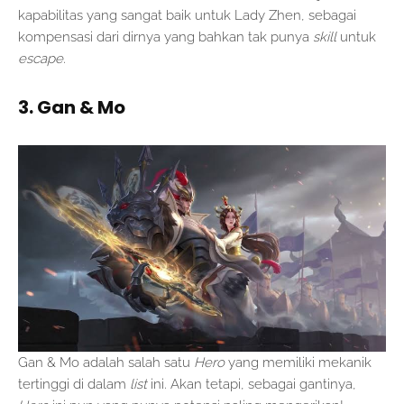
kapabilitas yang sangat baik untuk Lady Zhen, sebagai
kompensasi dari dirnya yang bahkan tak punya
skill
untuk
escape
.
3. Gan & Mo
Gan & Mo adalah salah satu
Hero
yang memiliki mekanik
tertinggi di dalam
list
ini. Akan tetapi, sebagai gantinya,