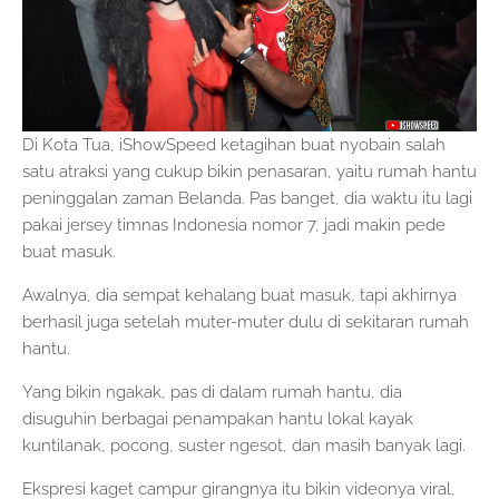
Di Kota Tua, iShowSpeed ketagihan buat nyobain salah
satu atraksi yang cukup bikin penasaran, yaitu rumah hantu
peninggalan zaman Belanda. Pas banget, dia waktu itu lagi
pakai jersey timnas Indonesia nomor 7, jadi makin pede
buat masuk.
Awalnya, dia sempat kehalang buat masuk, tapi akhirnya
berhasil juga setelah muter-muter dulu di sekitaran rumah
hantu.
Yang bikin ngakak, pas di dalam rumah hantu, dia
disuguhin berbagai penampakan hantu lokal kayak
kuntilanak, pocong, suster ngesot, dan masih banyak lagi.
Ekspresi kaget campur girangnya itu bikin videonya viral,