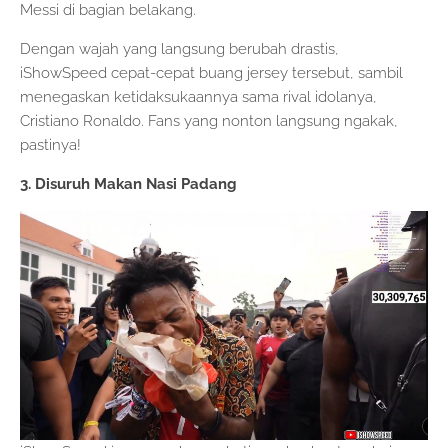
Messi di bagian belakang.
Dengan wajah yang langsung berubah drastis,
iShowSpeed cepat-cepat buang jersey tersebut, sambil
menegaskan ketidaksukaannya sama rival idolanya,
Cristiano Ronaldo. Fans yang nonton langsung ngakak,
pastinya!
3. Disuruh Makan Nasi Padang