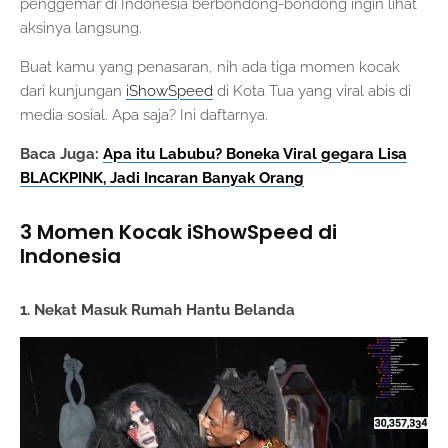
penggemar di Indonesia berbondong-bondong ingin lihat
aksinya langsung.
Buat kamu yang penasaran, nih ada tiga momen kocak
dari kunjungan
iShowSpeed
di Kota Tua yang viral abis di
media sosial. Apa saja? Ini daftarnya.
Baca Juga:
Apa itu Labubu? Boneka Viral gegara Lisa
BLACKPINK, Jadi Incaran Banyak Orang
3 Momen Kocak iShowSpeed di
Indonesia
1. Nekat Masuk Rumah Hantu Belanda