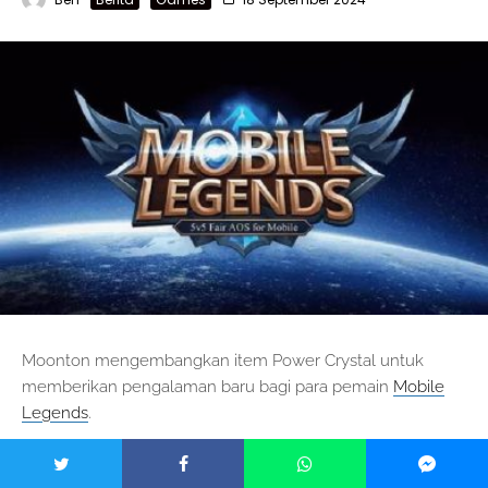
Moonton mengembangkan item Power Crystal untuk
memberikan pengalaman baru bagi para pemain
Mobile
Legends
.
Sebagai pendatang baru, item ini sangat diantisipasi oleh
para pemain, apalagi manfaatnya banyak.