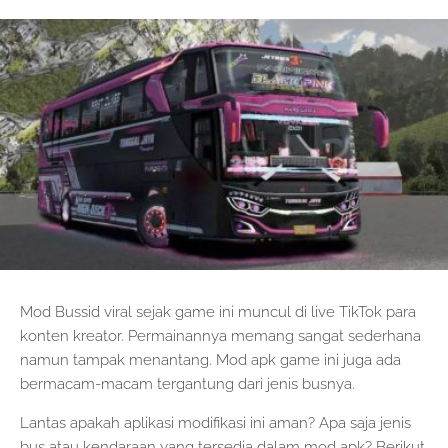
Mod Bussid viral sejak game ini muncul di live TikTok para
konten kreator. Permainannya memang sangat sederhana
namun tampak menantang. Mod apk game ini juga ada
bermacam-macam tergantung dari jenis busnya.
Lantas apakah aplikasi modifikasi ini aman? Apa saja jenis
bus atau kendaraan yang tersedia dalam mod apk? Berikut