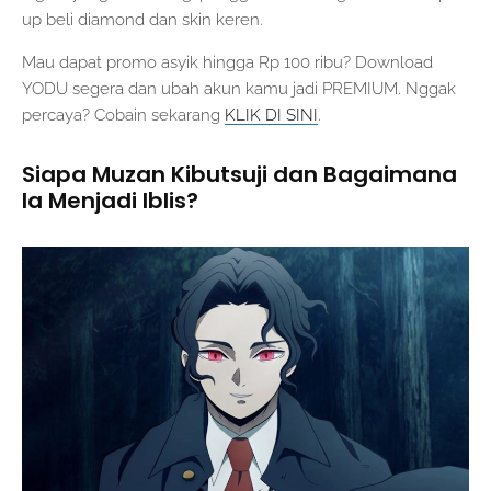
up beli diamond dan skin keren.
Mau dapat promo asyik hingga Rp 100 ribu? Download
YODU segera dan ubah akun kamu jadi PREMIUM. Nggak
percaya? Cobain sekarang
KLIK DI SINI
.
Siapa Muzan Kibutsuji dan Bagaimana
Ia Menjadi Iblis?