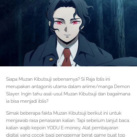
Siapa Muzan Kibutsuji sebenarnya? Si Raja Iblis ini
merupakan antagonis utama dalam anime/manga Demon
Slayer. Ingin tahu asal-usul Muzan Kibutsuji dan bagaimana
ia bisa menjadi iblis?
Simak beberapa fakta Muzan Kibutsuji berikut ini untuk
menjawab rasa penasaran kalian. Tapi sebelum lanjut baca,
kalian wajib kepoin YODU E-money. Alat pembayaran
digital yang cocok bagi penggemar berat game buat top