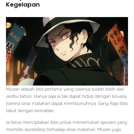
Kegelapan
Muzan adalah iblis pertama yang usianya sudah lebih dari
seribu tahun. Hanya saja ia tak dapat hidup dengan leluasa
karena sinar matahari dapat membunuhnya. Sang Raja Iblis
takut dengan kematian.
Ia terus menciptakan iblis untuk menemukan spesies yang
memiliki durabilitas terhadap sinar matahari. Muzan juga