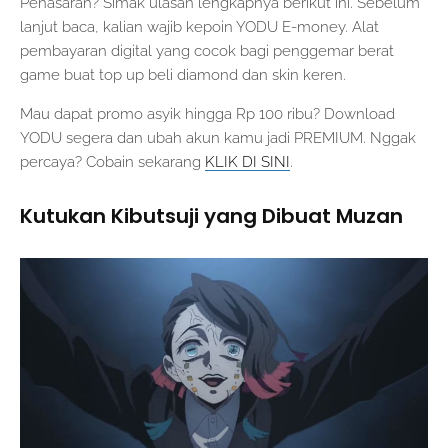
Penasaran? Simak ulasan lengkapnya berikut ini. Sebelum
lanjut baca, kalian wajib kepoin YODU E-money. Alat
pembayaran digital yang cocok bagi penggemar berat
game buat top up beli diamond dan skin keren.
Mau dapat promo asyik hingga Rp 100 ribu? Download
YODU segera dan ubah akun kamu jadi PREMIUM. Nggak
percaya? Cobain sekarang
KLIK DI SINI
.
Kutukan Kibutsuji yang Dibuat Muzan