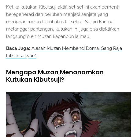
Ketika kutukan Kibutsuji aktif, sel-sel ini akan berhenti
beregenerasi dan berubah menjadi senjata yang
menghancurkan tubuh iblis tersebut. Selain karena
melanggar pantangan, kutukan ini juga bisa diaktifkan
langsung oleh Muzan kapanpun ia mau.
Baca Juga:
Alasan Muzan Membenci Doma, Sang Raja
Iblis Insekyur?
Mengapa Muzan Menanamkan
Kutukan Kibutsuji?