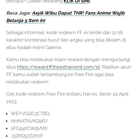
percaya? Cobain sekarang
KLIK DI SINI
.
Baca Juga:
Asyik Wibu Dapat THR! Fans Anime Wajib
Belanja 5 Item Ini
Sebagai informasi, kode redeem FF ini terdiri dari 12-16
karakter kombinasi huruf dan angka yang bisa diklaim di
situs hadiah resmi Garena.
Kamu bisa melakukan klaim reward dengan mengunjungi
situs
https://reward.ff.theextraevent.com/id
. Pastikan akun
FF kamu sudah tersambung ke Free Fire agar bisa
melakukan redeem.
Cek kode redeem Free Fire terbaru hari ini, Senin 24 April
2023:
WEYVGQC3CT8Q
HHNAT6VKQ9R7
2FG94YCW9VMV
J3ZKQ57Z2P2P