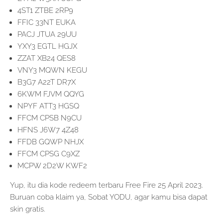
4ST1 ZTBE 2RP9
FFIC 33NT EUKA
PACJ JTUA 29UU
YXY3 EGTL HGJX
ZZAT XB24 QES8
VNY3 MQWN KEGU
B3G7 A22T DR7X
6KWM FJVM QQYG
NPYF ATT3 HGSQ
FFCM CPSB N9CU
HFNS J6W7 4Z48
FFDB GQWP NHJX
FFCM CPSG C9XZ
MCPW 2D2W KWF2
Yup, itu dia kode redeem terbaru Free Fire 25 April 2023.
Buruan coba klaim ya, Sobat YODU, agar kamu bisa dapat
skin gratis.