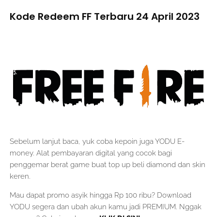
Kode Redeem FF Terbaru 24 April 2023
Sebelum lanjut baca, yuk coba kepoin juga YODU E-
money. Alat pembayaran digital yang cocok bagi
penggemar berat game buat top up beli diamond dan skin
keren.
Mau dapat promo asyik hingga Rp 100 ribu? Download
YODU segera dan ubah akun kamu jadi PREMIUM. Nggak