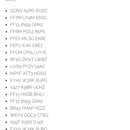
GCNV A2PD RGRZ
FF7M UY4M E6SC
FF13 1N59 GPA5
FF6M PGS3 85PS
FFES MLSG EX8E
FBTU 6JKI E8E7
FFCM CPSU UY7E
8F3Q ZKNT LWBZ
UVX9 PYZV 54AC
NPYF ATT3 HGSQ
EYH2 W3XK 8UPG
V427 K98R UCHZ
FF13 HXQB BH2J
FF13 1N59 GPA5
BR43 FMAP YEZZ
WEYV GQC3 CT8Q
X99T K56X DJ4X
EYH2 W3XK 8UPG