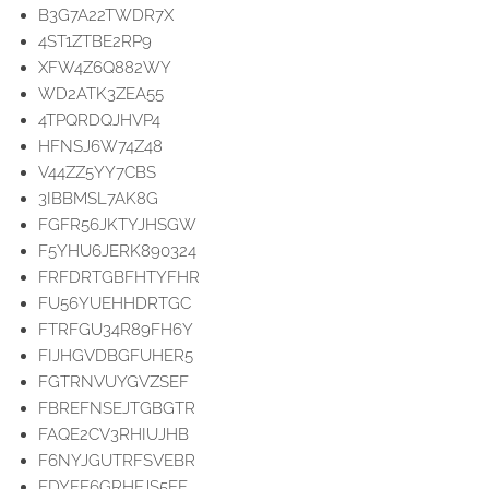
B3G7A22TWDR7X
4ST1ZTBE2RP9
XFW4Z6Q882WY
WD2ATK3ZEA55
4TPQRDQJHVP4
HFNSJ6W74Z48
V44ZZ5YY7CBS
3IBBMSL7AK8G
FGFR56JKTYJHSGW
F5YHU6JERK890324
FRFDRTGBFHTYFHR
FU56YUEHHDRTGC
FTRFGU34R89FH6Y
FIJHGVDBGFUHER5
FGTRNVUYGVZSEF
FBREFNSEJTGBGTR
FAQE2CV3RHIUJHB
F6NYJGUTRFSVEBR
FDYFE6GRHFJS5EF