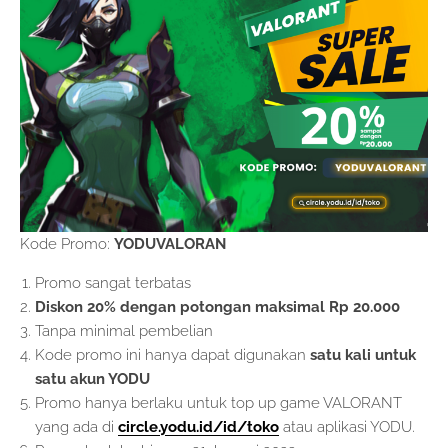
Kode Promo:
YODUVALORAN
Promo sangat terbatas
Diskon 20% dengan potongan maksimal Rp 20.000
Tanpa minimal pembelian
Kode promo ini hanya dapat digunakan
satu kali
untuk
satu akun YODU
Promo hanya berlaku untuk top up game VALORANT
yang ada di
circle.yodu.id/id/toko
atau aplikasi YODU.