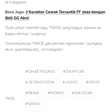
di Instagram.
Baca Juga:
7 Kara
k
ter Cewek Tercantik FF 2022 dengan
Skill GG Abis!
“Sulit untuk memilih lagu TWICE yang bagus, karena ya
bagus semua,” ucapnya.
“Comebacknya TWICE gak pernah ngecewain,” pungkas
akun @ameliaput12_ di Instagram.
CHAEYOUNG
DAHYUN
JEONGYEON
JIHYO
KPOP
MINA
MOMO
NAYEON
TAGS
SANA