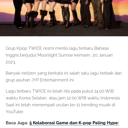
Grup Kpop TWICE resmi merilis lagu terbaru Bahasa
Inggris berjudul Moonlight Sunrise kemarin, 20 Januari
2023.
Banyak netizen yang berkata ini salah satu lagu terbaik dari
grup asuhan JYP Entertainment ini.
Lagu terbaru TWICE ini telah rilis pada pukul 14.00 WIB
waktu Korea Selatan, atau jam 12.00 WIB waktu Indonesia.
Saat ini telah menempati urutan ke-11 trending musik di
YouTube.
Baca Juga:
5 Kolaborasi Game dan
K-pop Paling Hype: