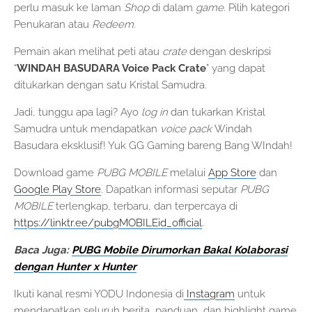
perlu masuk ke laman
Shop
di dalam
game.
Pilih kategori
Penukaran atau
Redeem.
Pemain akan melihat peti atau
crate
dengan deskripsi
“
WINDAH BASUDARA Voice Pack Crate
” yang dapat
ditukarkan dengan satu Kristal Samudra.
Jadi, tunggu apa lagi? Ayo
log in
dan tukarkan Kristal
Samudra untuk mendapatkan
voice pack
Windah
Basudara eksklusif! Yuk GG Gaming bareng Bang WIndah!
Download game
PUBG MOBILE
melalui
App Store
dan
Google Play Store
. Dapatkan informasi seputar
PUBG
MOBILE
terlengkap, terbaru, dan terpercaya di
https://linktr.ee/pubgMOBILEid_official
.
Baca Juga:
PUBG Mobile Dirumorkan Bakal Kolaborasi
dengan Hunter x Hunter
Ikuti kanal resmi YODU Indonesia di
Instagram
untuk
mendapatkan seluruh berita, panduan, dan highlight game