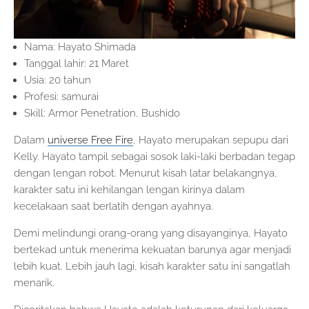
Nama: Hayato Shimada
Tanggal lahir: 21 Maret
Usia: 20 tahun
Profesi: samurai
Skill: Armor Penetration, Bushido
Dalam
universe Free Fire
, Hayato merupakan sepupu dari
Kelly. Hayato tampil sebagai sosok laki-laki berbadan tegap
dengan lengan robot. Menurut kisah latar belakangnya,
karakter satu ini kehilangan lengan kirinya dalam
kecelakaan saat berlatih dengan ayahnya.
Demi melindungi orang-orang yang disayanginya, Hayato
bertekad untuk menerima kekuatan barunya agar menjadi
lebih kuat. Lebih jauh lagi, kisah karakter satu ini sangatlah
menarik.