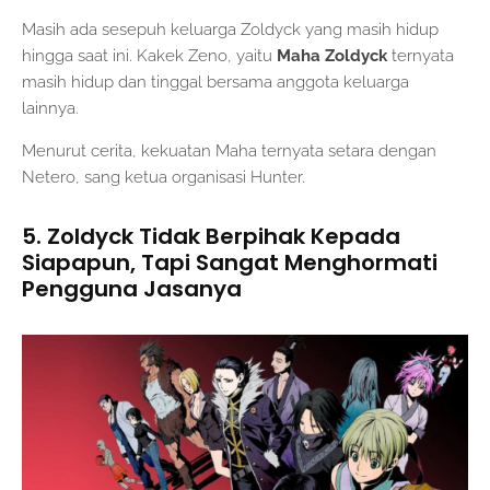
Masih ada sesepuh keluarga Zoldyck yang masih hidup
hingga saat ini. Kakek Zeno, yaitu
Maha Zoldyck
ternyata
masih hidup dan tinggal bersama anggota keluarga
lainnya.
Menurut cerita, kekuatan Maha ternyata setara dengan
Netero, sang ketua organisasi Hunter.
5. Zoldyck Tidak Berpihak Kepada
Siapapun, Tapi Sangat Menghormati
Pengguna Jasanya