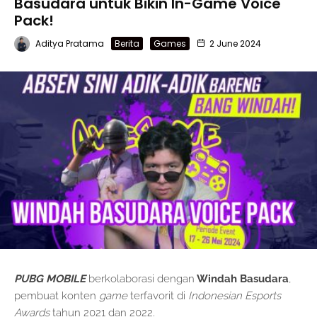
Basudara untuk Bikin In-Game Voice
Pack!
Aditya Pratama
Berita
Games
2 June 2024
PUBG MOBILE
berkolaborasi dengan
Windah Basudara
,
pembuat konten
game
terfavorit di
Indonesian Esports
Awards
tahun 2021 dan 2022.