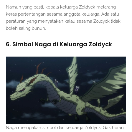
Namun yang pasti, kepala keluarga Zoldyck melarang
keras pertentangan sesama anggota keluarga. Ada satu
peraturan yang menyatakan kalau sesama Zoldyck tidak
boleh saling bunuh.
6. Simbol Naga di Keluarga Zoldyck
Naga merupakan simbol dari keluarga Zoldyck. Gak heran