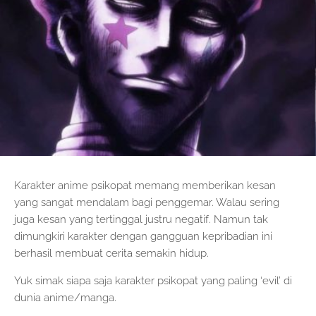
Karakter anime psikopat memang memberikan kesan
yang sangat mendalam bagi penggemar. Walau sering
juga kesan yang tertinggal justru negatif. Namun tak
dimungkiri karakter dengan gangguan kepribadian ini
berhasil membuat cerita semakin hidup.
Yuk simak siapa saja karakter psikopat yang paling ‘evil’ di
dunia anime/manga.