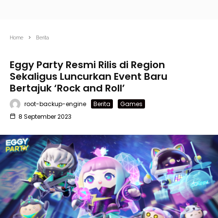
Home
Berita
Eggy Party Resmi Rilis di Region
Sekaligus Luncurkan Event Baru
Bertajuk ‘Rock and Roll’
root-backup-engine
Berita
Games
8 September 2023