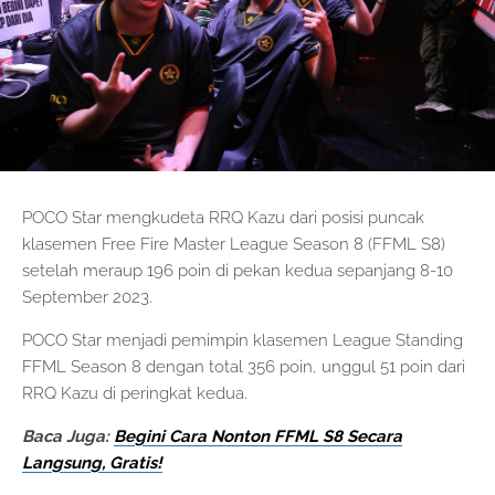
POCO Star mengkudeta RRQ Kazu dari posisi puncak
klasemen Free Fire Master League Season 8 (FFML S8)
setelah meraup 196 poin di pekan kedua sepanjang 8-10
September 2023.
POCO Star menjadi pemimpin klasemen League Standing
FFML Season 8 dengan total 356 poin, unggul 51 poin dari
RRQ Kazu di peringkat kedua.
Baca Juga:
Begini Cara Nonton FFML S8 Secara
Langsung, Gratis!