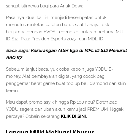
sangat istimewa bagi para Anak Dewa.
Pasalnya, duel kali ini menjadi kesempatan untuk
memutus rentetan catatan buruk saat Lanaya dkk
berjumpa dengan EVOS Legends di putaran pertama MPL
ID S12, Piala Presiden Esports 2023, dan MDL ID.
Baca Juga:
Kekurangan Alter Ego di MPL ID S12 Menurut
RRQ R7
Sebelum lanjut baca, yuk coba kepoin juga YODU E-
money. Alat pembayaran digital yang cocok bagi
penggemar berat game buat top up beli diamond dan skin
keren.
Mau dapat promo asyik hingga Rp 100 ribu? Download
YODU segera dan ubah akun kamu jadi PREMIUM. Nggak
percaya? Cobain sekarang
KLIK DI SINI.
Lanaya Miliki Motivasi Khusus