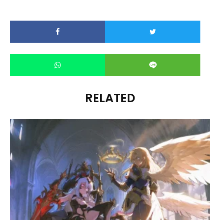
RELATED