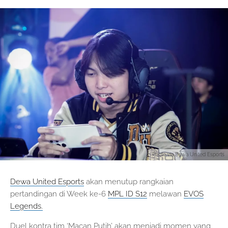
Photo via Dewa United Esports
Dewa United Esports
akan menutup rangkaian
pertandingan di Week ke-6
MPL ID S12
melawan
EVOS
Legends.
Duel kontra tim ‘Macan Putih’ akan menjadi momen yang