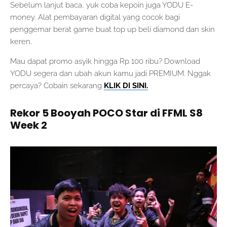
Sebelum lanjut baca, yuk coba kepoin juga YODU E-
money. Alat pembayaran digital yang cocok bagi
penggemar berat game buat top up beli diamond dan skin
keren.
Mau dapat promo asyik hingga Rp 100 ribu? Download
YODU segera dan ubah akun kamu jadi PREMIUM. Nggak
percaya? Cobain sekarang
KLIK DI SINI.
Rekor 5 Booyah POCO Star di FFML S8
Week 2