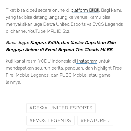
Tiket bisa dibeli secara online di
platform BliBli
. Bagi kamu
yang tak bisa datang langsung ke venue, kamu bisa
menyaksikan laga Dewa United Esports vs EVOS Legends
di channel YouTube MPL ID S12.
Baca Juga:
Kagura, Edith, dan Xavier Dapatkan Skin
Bergaya Anime di Event Beyond The Clouds MLBB
kuti kanal resmi YODU Indonesia di
Instagram
untuk
mendapatkan seluruh berita, panduan, dan highlight Free
Fire, Mobile Legends, dan PUBG Mobile, atau game
lainnya.
DEWA UNITED ESPORTS
EVOS LEGENDS
FEATURED