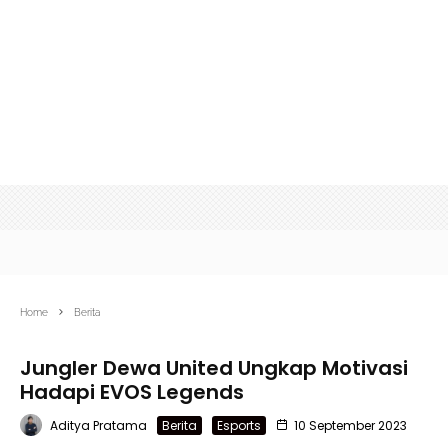
Home
Berita
Jungler Dewa United Ungkap Motivasi
Hadapi EVOS Legends
Aditya Pratama
Berita
Esports
10 September 2023