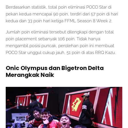
Berdasarkan statistik, total poin eliminasi POCO Star di
pekan kedua mencapai 90 poin, terdiri dari 57 poin di hari
kedua dan 33 poin hari ketiga FFML Season 8 Week 2.
Jumlah poin eliminasi tersebut dilengkapi dengan total
poin placement sebanyak 106 poin. Tidak hanya
mengambil posisi puncak, perolehan poin ini membuat
POCO Star unggul cukup jauh, 51 poin di atas RRQ Kazu.
Onic Olympus dan Bigetron Delta
Merangkak Naik