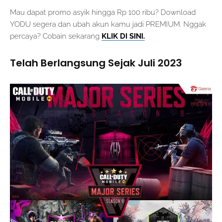
Mau dapat promo asyik hingga Rp 100 ribu? Download
YODU segera dan ubah akun kamu jadi PREMIUM. Nggak
percaya? Cobain sekarang
KLIK DI SINI.
Telah Berlangsung Sejak Juli 2023