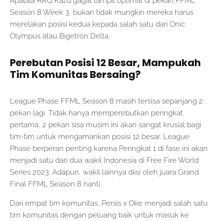
Apabila RRQ Kazu gagal tampil optimal di pekan FFML
Season 8 Week 3, bukan tidak mungkin mereka harus
merelakan posisi kedua kepada salah satu dari Onic
Olympus atau Bigetron Delta.
Perebutan Posisi 12 Besar, Mampukah
Tim Komunitas Bersaing?
League Phase FFML Season 8 masih tersisa sepanjang 2
pekan lagi. Tidak hanya memperebutkan peringkat
pertama, 2 pekan sisa musim ini akan sangat krusial bagi
tim-tim untuk mengamankan posisi 12 besar. League
Phase berperan penting karena Peringkat 1 di fase ini akan
menjadi satu dari dua wakil Indonesia di Free Fire World
Series 2023. Adapun, wakil lainnya diisi oleh juara Grand
Final FFML Season 8 nanti.
Dari empat tim komunitas, Persis x Oke menjadi salah satu
tim komunitas dengan peluang baik untuk masuk ke