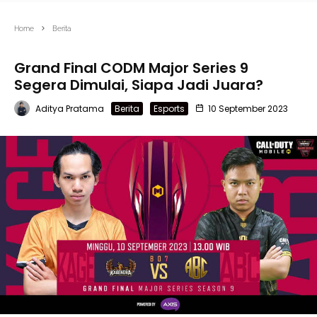
Home
Berita
Grand Final CODM Major Series 9
Segera Dimulai, Siapa Jadi Juara?
Aditya Pratama
Berita
Esports
10 September 2023