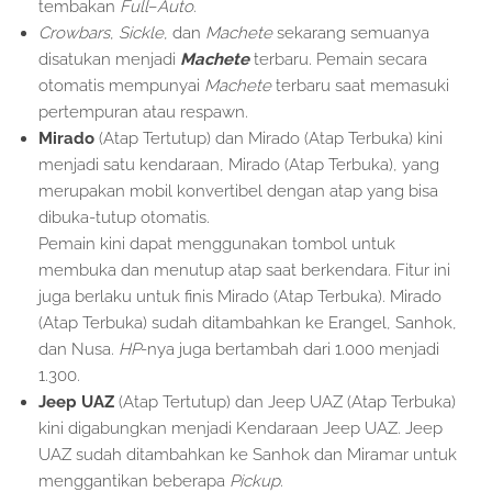
tembakan
Full
–
Auto
.
Crowbars
,
Sickle
, dan
Machete
sekarang semuanya
disatukan menjadi
Machete
terbaru. Pemain secara
otomatis mempunyai
Machete
terbaru saat memasuki
pertempuran atau respawn.
Mirado
(Atap Tertutup) dan Mirado (Atap Terbuka) kini
menjadi satu kendaraan, Mirado (Atap Terbuka), yang
merupakan mobil konvertibel dengan atap yang bisa
dibuka-tutup otomatis.
Pemain kini dapat menggunakan tombol untuk
membuka dan menutup atap saat berkendara. Fitur ini
juga berlaku untuk finis Mirado (Atap Terbuka). Mirado
(Atap Terbuka) sudah ditambahkan ke Erangel, Sanhok,
dan Nusa.
HP
-nya juga bertambah dari 1.000 menjadi
1.300.
Jeep UAZ
(Atap Tertutup) dan Jeep UAZ (Atap Terbuka)
kini digabungkan menjadi Kendaraan Jeep UAZ. Jeep
UAZ sudah ditambahkan ke Sanhok dan Miramar untuk
menggantikan beberapa
Pickup
.