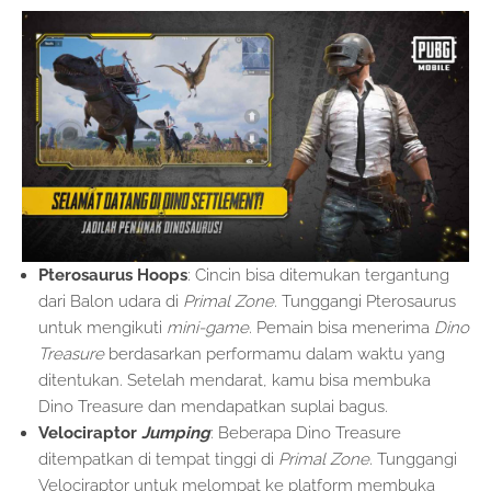
Pterosaurus Hoops
: Cincin bisa ditemukan tergantung
dari Balon udara di
Primal Zone
. Tunggangi Pterosaurus
untuk mengikuti
mini-game
. Pemain bisa menerima
Dino
Treasure
berdasarkan performamu dalam waktu yang
ditentukan. Setelah mendarat, kamu bisa membuka
Dino Treasure dan mendapatkan suplai bagus.
Velociraptor
Jumping
: Beberapa Dino Treasure
ditempatkan di tempat tinggi di
Primal Zone
. Tunggangi
Velociraptor untuk melompat ke platform membuka