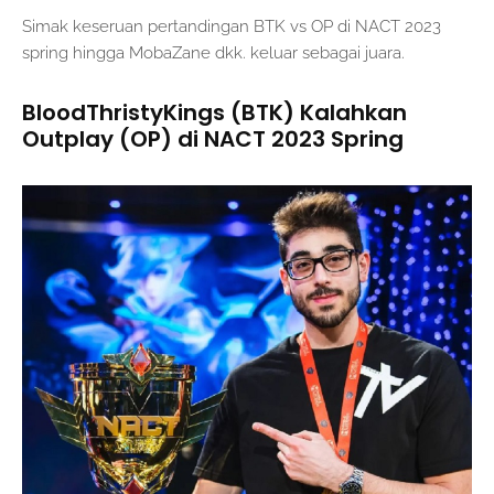
Simak keseruan pertandingan BTK vs OP di NACT 2023
spring hingga MobaZane dkk. keluar sebagai juara.
BloodThristyKings (BTK) Kalahkan
Outplay (OP) di NACT 2023 Spring