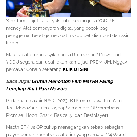
Sebelum lanjut baca, yuk coba kepoin juga YODU E-
money. Alat pembayaran digital yang cocok bagi
penggemar berat game buat top up beli diamond dan skin
keren.
Mau dapat promo asyik hingga Rp 100 ribu? Download
YODU segera dan ubah akun kamu jadi PREMIUM. Nggak
percaya? Cobain sekarang
KLIK DI SINI
.
Baca Juga:
Urutan Menonton Film Marvel Paling
Lengkap Buat Para Newbie
Pada match akhir NACT 2023, BTK membawa Iso, Yato,
Tea, MobaZane, dan Joyboj. Sementara OP membawa
Promise, Hoon, Shark, Basically, dan Bestplayer1.
Macth BTK vs OP cukup menegangkan sebab sebagian
player pernah membela satu tim yang sama di M4 World