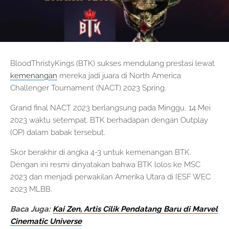
BloodThristyKings (BTK) sukses mendulang prestasi lewat
kemenangan
mereka jadi juara di North America
Challenger Tournament (NACT) 2023 Spring.
Grand final NACT 2023 berlangsung pada Minggu, 14 Mei
2023 waktu setempat. BTK berhadapan dengan Outplay
(OP) dalam babak tersebut.
Skor berakhir di angka 4-3 untuk kemenangan BTK.
Dengan ini resmi dinyatakan bahwa BTK lolos ke MSC
2023 dan menjadi perwakilan Amerika Utara di IESF WEC
2023 MLBB.
Baca Juga:
Kai Zen, Artis Cilik Pendatang Baru di Marvel
Cinematic Universe