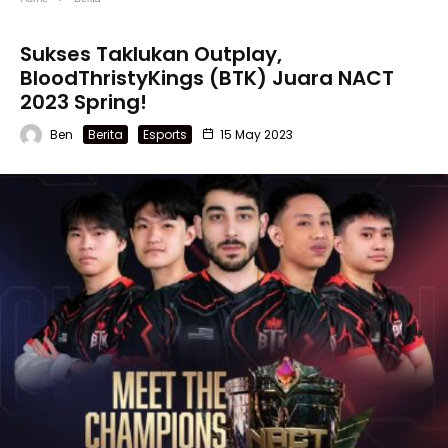
Sukses Taklukan Outplay,
BloodThristyKings (BTK) Juara NACT
2023 Spring!
Ben
Berita
Esports
15 May 2023