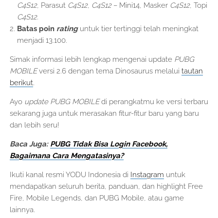
C4S12
, Parasut
C4S12
,
C4S12
– Mini14, Masker
C4S12
, Topi
C4S12
.
Batas poin
rating
untuk tier tertinggi telah meningkat
menjadi 13.100.
Simak informasi lebih lengkap mengenai update
PUBG
MOBILE
versi 2.6 dengan tema Dinosaurus melalui
tautan
berikut
.
Ayo
update
PUBG MOBILE
di perangkatmu ke versi terbaru
sekarang juga untuk merasakan fitur-fitur baru yang baru
dan lebih seru!
Baca Juga:
PUBG Tidak Bisa Login Facebook,
Bagaimana Cara Mengatasinya?
Ikuti kanal resmi YODU Indonesia di
Instagram
untuk
mendapatkan seluruh berita, panduan, dan highlight Free
Fire, Mobile Legends, dan PUBG Mobile, atau game
lainnya.