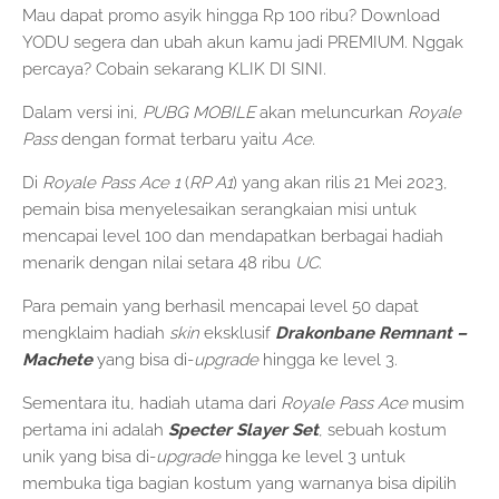
Mau dapat promo asyik hingga Rp 100 ribu? Download
YODU segera dan ubah akun kamu jadi PREMIUM. Nggak
percaya? Cobain sekarang KLIK DI SINI.
Dalam versi ini,
PUBG MOBILE
akan meluncurkan
Royale
Pass
dengan format terbaru yaitu
Ace
.
Di
Royale Pass Ace 1
(
RP
A1
) yang akan rilis 21 Mei 2023,
pemain bisa menyelesaikan serangkaian misi untuk
mencapai level 100 dan mendapatkan berbagai hadiah
menarik dengan nilai setara 48 ribu
UC
.
Para pemain yang berhasil mencapai level 50 dapat
mengklaim hadiah
skin
eksklusif
Drakonbane Remnant –
Machete
yang bisa di-
upgrade
hingga ke level 3.
Sementara itu, hadiah utama dari
Royale Pass Ace
musim
pertama ini adalah
Specter Slayer
Set
, sebuah kostum
unik yang bisa di-
upgrade
hingga ke level 3 untuk
membuka tiga bagian kostum yang warnanya bisa dipilih