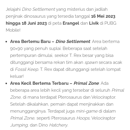
Jelajahi
Dino Settlement
yang misterius dan jadilah
penjinak dinosaurus yang tersedia tanggal
16 Mei 2023
hingga 18 Juni 2023
di peta
Erangel
dan
Livik
di PUBG
Mobile!
Area Bertemu Baru –
Dino Settlement
: Area bertema
90×90 yang penuh suplai. Beberapa saat setelah
pertempuran dimulai, seekor T. Rex besar yang bisa
ditunggangi bersama rekan tim akan
spawn
secara acak
di
Fossil Keep
. T. Rex dapat ditunggangi setelah lompat
keluar!
Area Kecil Bertema Terbaru –
Primal Zone
: Ada
beberapa area lebih kecil yang tersebar di seluruh
Primal
Zone
, di mana terdapat Pterosaurus dan Velociraptor.
Setelah dikalahkan, pemain dapat menjinakkan dan
menungganginya. Terdapat juga
mini-game
di dalam
Primal Zone
, seperti Pterosaurus
Hoops
, Velociraptor
Jumping
, dan Dino
Hatchery
.