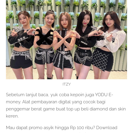
ITZY
Sebelum lanjut baca, yuk coba kepoin juga YODU E-
money. Alat pembayaran digital yang cocok bagi
penggemar berat game buat top up beli diamond dan skin
keren.
Mau dapat promo asyik hingga Rp 100 ribu? Download