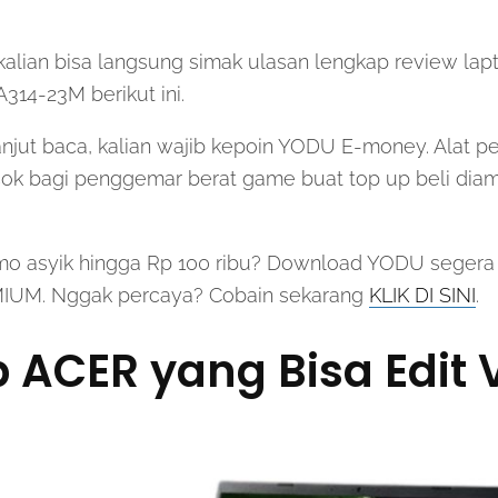
s kalian bisa langsung simak ulasan lengkap review la
314-23M berikut ini.
anjut baca, kalian wajib kepoin YODU E-money. Alat 
ocok bagi penggemar berat game buat top up beli dia
o asyik hingga Rp 100 ribu? Download YODU segera
MIUM. Nggak percaya? Cobain sekarang
KLIK DI SINI
.
 ACER yang Bisa Edit 