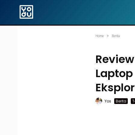
Home
Berita
Review
Laptop
Eksplor
Yos
Berita
T