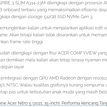
PIRE 3 SLIM A314-23M dilengkapi dengan prosesor 
onboard terbaru yang memaksimalkan efisiensi daya
engkapi dengan storage 512GB SSD NVMe Gen 3.
 memungkinkan kalian untuk menjalankan aplikasi edit v
ame. Akan tetapi kalian tidak disarankan untuk mema
an frame rate tinggi.
sudah dilengkapi dengan fitur ACER COMFYVIEW yan
gan demikian mata kalian akan tetap terasa nyaman m
 depan layar.
a terintegrasi dengan GPU AMD Radeon dengan resolus
45% NTSC. Walau kualitas grafisnya kurang sempurna
 tetap pas untuk kebutuhan anak muda yang masih bel
ew Acer Nitro 5 (2021, 15-inch): Performa Kencang T