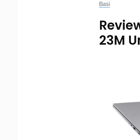
Basi
Review
23M Un