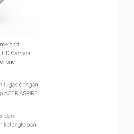
Home and
ur HD Camera
 online
an tugas dengan
top ACER ASPIRE
er dan
an kelengkapan