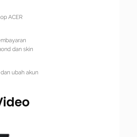
ptop ACER
pembayaran
mond dan skin
 dan ubah akun
Video