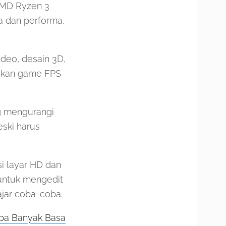
AMD Ryzen 3
 dan performa.
ideo, desain 3D,
inkan game FPS
g mengurangi
eski harus
i layar HD dan
 untuk mengedit
ajar coba-coba.
anpa Banyak Basa