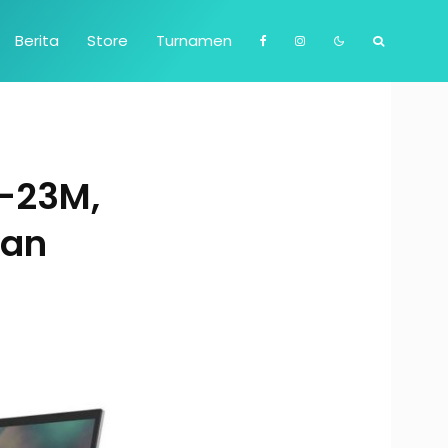
Berita
Store
Turnamen
4-23M,
yan