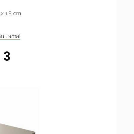
 x 1,8 cm
an Lama!
 3