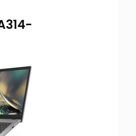
A314-