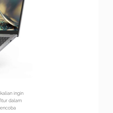
alian ingin
itur dalam
 mencoba