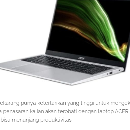
sekarang punya ketertarikan yang tinggi untuk mengek
asa penasaran kalian akan terobati dengan laptop ACE
bisa menunjang produktivitas.