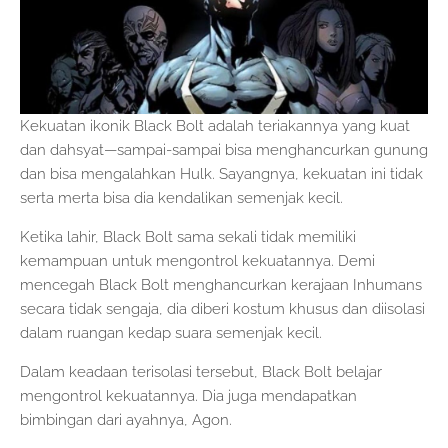
Kekuatan ikonik Black Bolt adalah teriakannya yang kuat
dan dahsyat—sampai-sampai bisa menghancurkan gunung
dan bisa mengalahkan Hulk. Sayangnya, kekuatan ini tidak
serta merta bisa dia kendalikan semenjak kecil.
Ketika lahir, Black Bolt sama sekali tidak memiliki
kemampuan untuk mengontrol kekuatannya. Demi
mencegah Black Bolt menghancurkan kerajaan Inhumans
secara tidak sengaja, dia diberi kostum khusus dan diisolasi
dalam ruangan kedap suara semenjak kecil.
Dalam keadaan terisolasi tersebut, Black Bolt belajar
mengontrol kekuatannya. Dia juga mendapatkan
bimbingan dari ayahnya, Agon.