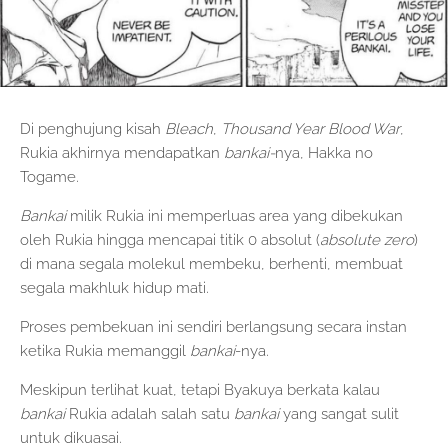
Di penghujung kisah
Bleach
,
Thousand Year Blood War
,
Rukia akhirnya mendapatkan
bankai-
nya, Hakka no
Togame.
Bankai
milik Rukia ini memperluas area yang dibekukan
oleh Rukia hingga mencapai titik 0 absolut (
absolute zero
)
di mana segala molekul membeku, berhenti, membuat
segala makhluk hidup mati.
Proses pembekuan ini sendiri berlangsung secara instan
ketika Rukia memanggil
bankai
-nya.
Meskipun terlihat kuat, tetapi Byakuya berkata kalau
bankai
Rukia adalah salah satu
bankai
yang sangat sulit
untuk dikuasai.