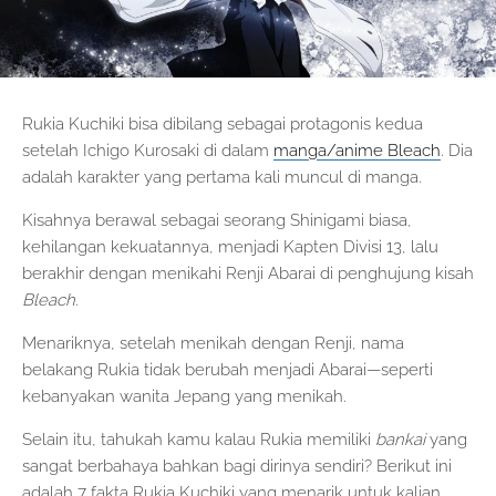
Rukia Kuchiki bisa dibilang sebagai protagonis kedua
setelah Ichigo Kurosaki di dalam
manga/anime Bleach
. Dia
adalah karakter yang pertama kali muncul di manga.
Kisahnya berawal sebagai seorang Shinigami biasa,
kehilangan kekuatannya, menjadi Kapten Divisi 13, lalu
berakhir dengan menikahi Renji Abarai di penghujung kisah
Bleach
.
Menariknya, setelah menikah dengan Renji, nama
belakang Rukia tidak berubah menjadi Abarai—seperti
kebanyakan wanita Jepang yang menikah.
Selain itu, tahukah kamu kalau Rukia memiliki
bankai
yang
sangat berbahaya bahkan bagi dirinya sendiri? Berikut ini
adalah 7 fakta Rukia Kuchiki yang menarik untuk kalian