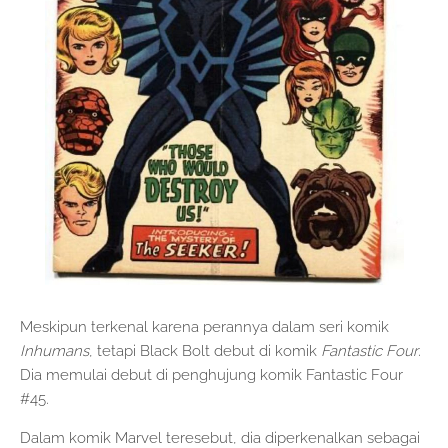
Meskipun terkenal karena perannya dalam seri komik
Inhumans
, tetapi Black Bolt debut di komik
Fantastic Four
.
Dia memulai debut di penghujung komik Fantastic Four
#45.
Dalam komik Marvel teresebut, dia diperkenalkan sebagai