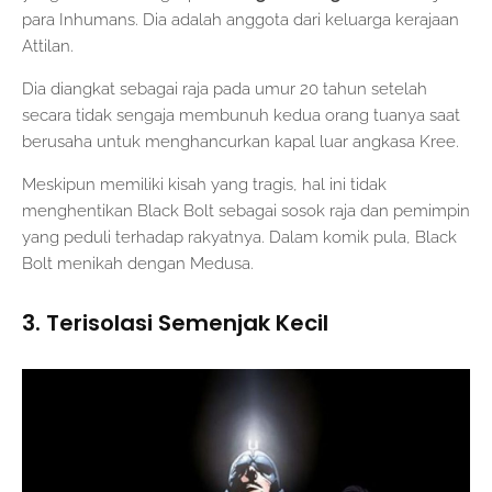
para Inhumans. Dia adalah anggota dari keluarga kerajaan
Attilan.
Dia diangkat sebagai raja pada umur 20 tahun setelah
secara tidak sengaja membunuh kedua orang tuanya saat
berusaha untuk menghancurkan kapal luar angkasa Kree.
Meskipun memiliki kisah yang tragis, hal ini tidak
menghentikan Black Bolt sebagai sosok raja dan pemimpin
yang peduli terhadap rakyatnya. Dalam komik pula, Black
Bolt menikah dengan Medusa.
3. Terisolasi Semenjak Kecil