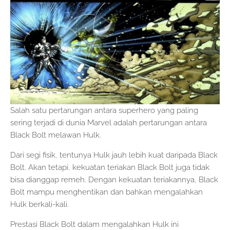
Salah satu pertarungan antara superhero yang paling
sering terjadi di dunia Marvel adalah pertarungan antara
Black Bolt melawan Hulk.
Dari segi fisik, tentunya Hulk jauh lebih kuat daripada Black
Bolt. Akan tetapi, kekuatan teriakan Black Bolt juga tidak
bisa dianggap remeh. Dengan kekuatan teriakannya, Black
Bolt mampu menghentikan dan bahkan mengalahkan
Hulk berkali-kali.
Prestasi Black Bolt dalam mengalahkan Hulk ini