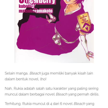
Selain manga,
Bleach
juga memiliki banyak kisah lain
dalam bentuk novel, lho!
Nah, Rukia adalah salah satu karakter yang paling sering
muncul dalam berbagai novel
Bleach
yang pernah dirilis.
Terhitung, Rukia muncul di 4 dari 6 novel
Bleach
yang