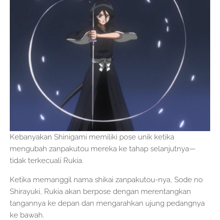
Kebanyakan Shinigami memiliki pose unik ketika
mengubah zanpakutou mereka ke tahap selanjutnya—
tidak terkecuali Rukia.
Ketika memanggil nama shikai zanpakutou-nya, Sode no
Shirayuki, Rukia akan berpose dengan merentangkan
tangannya ke depan dan mengarahkan ujung pedangnya
ke bawah.