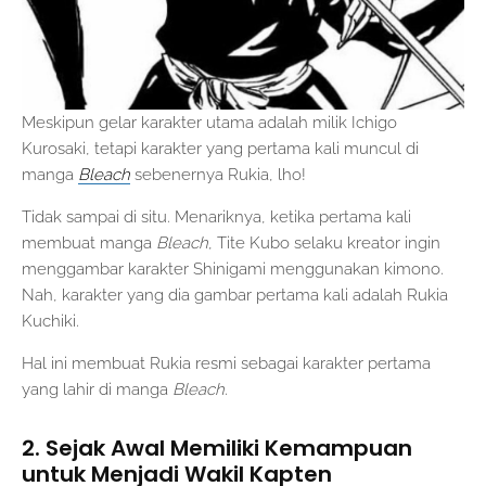
Meskipun gelar karakter utama adalah milik Ichigo
Kurosaki, tetapi karakter yang pertama kali muncul di
manga
Bleach
sebenernya Rukia, lho!
Tidak sampai di situ. Menariknya, ketika pertama kali
membuat manga
Bleach
, Tite Kubo selaku kreator ingin
menggambar karakter Shinigami menggunakan kimono.
Nah, karakter yang dia gambar pertama kali adalah Rukia
Kuchiki.
Hal ini membuat Rukia resmi sebagai karakter pertama
yang lahir di manga
Bleach
.
2. Sejak Awal Memiliki Kemampuan
untuk Menjadi Wakil Kapten