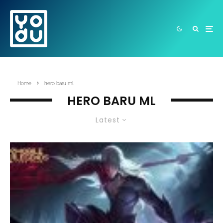
Home
hero baru ml
HERO BARU ML
Latest