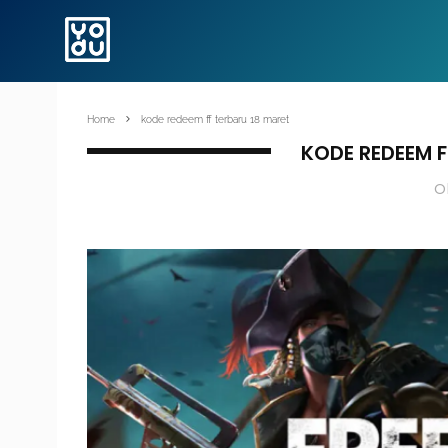
Home
kode redeem ff terbaru 18 maret
KODE REDEEM F
O