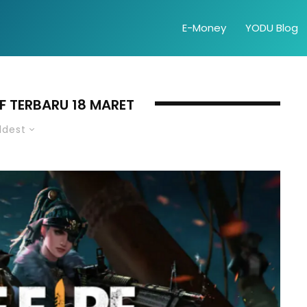
E-Money
YODU Blog
F TERBARU 18 MARET
ldest