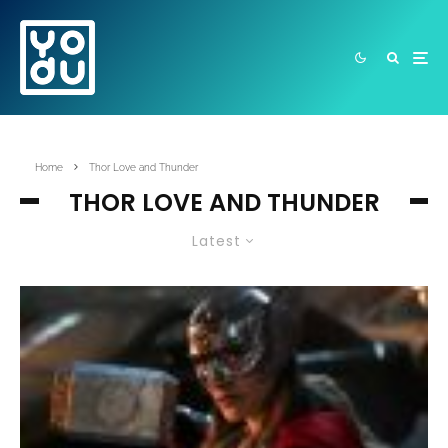
Home
Thor Love and Thunder
THOR LOVE AND THUNDER
Latest