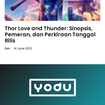
Thor Love and Thunder: Sinopsis,
Pemeran, dan Perkiraan Tanggal
Rilis
Ben
·
14 June 2022