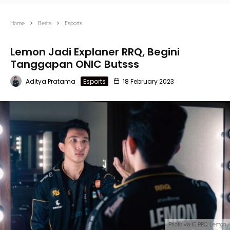
Home
Berita
Esports
Lemon Jadi Explaner RRQ, Begini
Tanggapan ONIC Butsss
Aditya Pratama
Esports
18 February 2023
Photo via IG RRQ Lemon