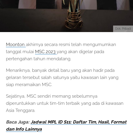
Dok. Pribadi
Moonton
akhirnya secara resmi telah mengumumkan
tanggal mulai
MSC 2023
yang akan digelar pada
pertengahan tahun mendatang.
Menariknya, banyak detail baru yang akan hadir pada
gelaran tersebut salah satunya yaitu kawasan lain yang
siap meramaikan MSC.
Sejatinya, MSC sendiri memang sebelumnya
diperuntukkan untuk tim-tim terbaik yang ada di kawasan
Asia Tenggara.
Baca Juga:
Jadwal MPL ID S11: Daftar Tim, Hasil, Format
dan Info Lainnya