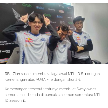
RBL Zion
sukses membuka laga awal
MPL ID S11
dengan
kemenangan atas AURA Fire dengan skor 2-1.
Kemenangan tersebut tentunya membuat Swaylow cs
sementara ini berada di puncak klasemen sementara MPL
ID Season 11.