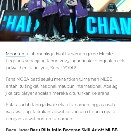
Moonton
telah merilis jadwal turnamen game Mobile
Legends sepanjang tahun 2023, agar tidak ketinggalan cek
jadwal berikut ini yuk, Sobat YODU!
Fans MOBA pasti selalu menantikan turnamen MLBB
entah itu tingkat nasional maupun internasional. Apalagi
jika pro player andalan mereka diturunkan ke arena.
Kalau sudah tahu jadwal setiap turnamen, nggak usah
was-was lagi tabrakan jadwal kesibukan di dunia nyata
dengan jadwal nonton turnamen.
Baca Juga:
Baru Rilis, Intip Bocoran Skill Arlott MLBB