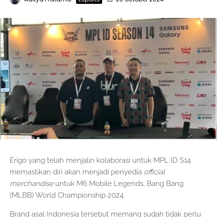
Erigo yang telah menjalin kolaborasi untuk MPL ID S14
memastikan diri akan menjadi penyedia
official
merchandise
untuk M6 Mobile Legends: Bang Bang
(MLBB) World Championship 2024.
Brand asal Indonesia tersebut memang sudah tidak perlu