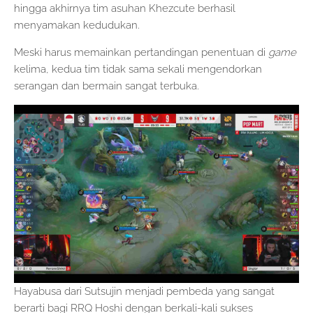
hingga akhirnya tim asuhan Khezcute berhasil
menyamakan kedudukan.
Meski harus memainkan pertandingan penentuan di
game
kelima, kedua tim tidak sama sekali mengendorkan
serangan dan bermain sangat terbuka.
Hayabusa dari Sutsujin menjadi pembeda yang sangat
berarti bagi RRQ Hoshi dengan berkali-kali sukses