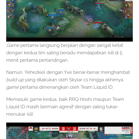
Game
pertama langsung berjalan dengan sangat ketat
dengan kedua tim saling beradu mendapatkan
kill
di 5
menit pertama pertandingan.
Namun, Yehezkiel dengan Yve benar-benar menghambat
build up
yang dilakukan oleh Skylar cs hingga akhirnya
game
pertama dimenangkan oleh Team Liquid ID.
Memasuki
game
kedua, baik RRQ Hoshi maupun Team
Liquid ID masih bermain agresif dengan saling tukar-
menukar
kill.