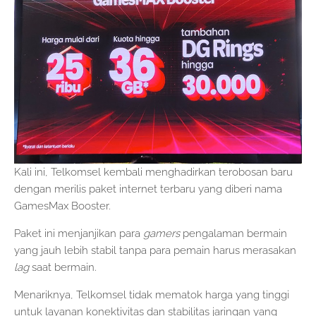
Kali ini, Telkomsel kembali menghadirkan terobosan baru
dengan merilis paket internet terbaru yang diberi nama
GamesMax Booster.
Paket ini menjanjikan para
gamers
pengalaman bermain
yang jauh lebih stabil tanpa para pemain harus merasakan
lag
saat bermain.
Menariknya, Telkomsel tidak mematok harga yang tinggi
untuk layanan konektivitas dan stabilitas jaringan yang