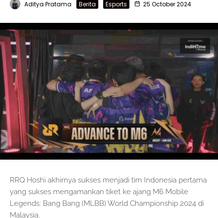
Aditya Pratama
Berita
Esports
25 October 2024
RRQ Hoshi akhirnya sukses menjadi tim Indonesia pertama
yang sukses mengamankan tiket ke ajang M6 Mobile
Legends: Bang Bang (MLBB) World Championship 2024 di
Malaysia.