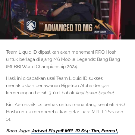
Team Liquid ID dipastikan akan menemani RRQ Hoshi
untuk berlaga di ajang M6 Mobile Legends: Bang Bang
(MLBB) World Championship 2024.
Hasil ini didapatkan usai Team Liquid ID sukses
menaklukkan perlawanan Bigetron Alpha dengan
kemenangan bersih 3-0 di babak
final lower bracket
.
Kini Aeronshiki cs berhak untuk menantang kembali RRQ
Hoshi untuk memperebutkan gelar juara MPL ID Season
14.
Baca Juga:
Jadwal Playoff MPL ID S14: Tim, Format,