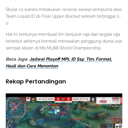
Skylar cs sukses melakukan
reverse sweep
sempurna atas
Team Liquid ID di
Final Upper Bracket
setelah tertinggal 2-
0.
Hal ini tentunya membuat tim berjuluk raja dari segala raja
tersebut akhirnya kembali merasakan panggung dunia usai
sempat absen di M5 MLBB World Championship.
Baca Juga:
Jadwal Playoff MPL ID S14: Tim, Format,
Hasil dan Cara Menonton
Rekap Pertandingan