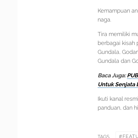
Kemampuan anda
naga.
Tira memiliki 
berbagai kisah 
Gundala, Godam,
Gundala dan G
Baca Juga:
PUB
Untuk Senjata 
Ikuti kanal res
panduan, dan hi
FEAT
TAGS