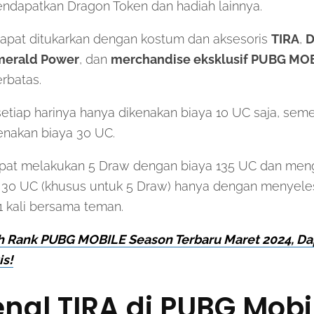
dapatkan Dragon Token dan hadiah lainnya.
apat ditukarkan dengan kostum dan aksesoris
TIRA
,
D
merald Power
, dan
merchandise eksklusif PUBG MOB
rbatas.
etiap harinya hanya dikenakan biaya 10 UC saja, sem
enakan biaya 30 UC.
apat melakukan 5 Draw dengan biaya 135 UC dan me
 30 UC (khusus untuk 5 Draw) hanya dengan menyeles
1 kali bersama teman.
h Rank PUBG MOBILE Season Terbaru Maret 2024, Da
is!
al TIRA di PUBG Mobi