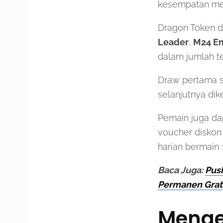
kesempatan men
Dragon Token d
Leader
,
M24 E
dalam jumlah te
Draw pertama s
selanjutnya dik
Pemain juga d
voucher diskon
harian bermain 
Baca Juga:
Pus
Permanen Grat
Mengen