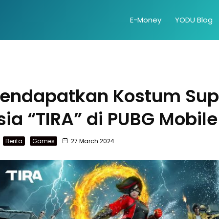
E-Money
YODU Blog
endapatkan Kostum Sup
ia “TIRA” di PUBG Mobile
Berita
Games
27 March 2024