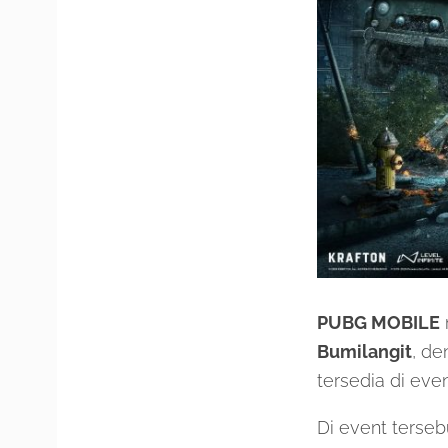
PUBG MOBILE
Bumilangit
, de
tersedia di even
Di event terse