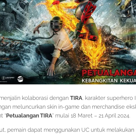
menjalin kolaborasi dengan
TIRA
, karakter superhero 
ngan meluncurkan skin in-game dan merchandise eksk
t “
Petualangan TIRA
” mulai 18 Maret – 21 April 2024.
but, pemain dapat menggunakan UC untuk melakukan