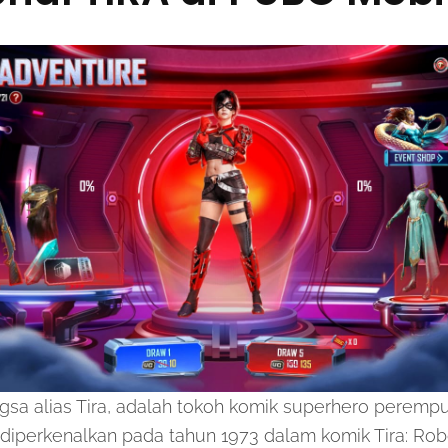
sa alias Tira, adalah tokoh komik superhero perempu
iperkenalkan pada tahun 1973 dalam komik Tira: Rob