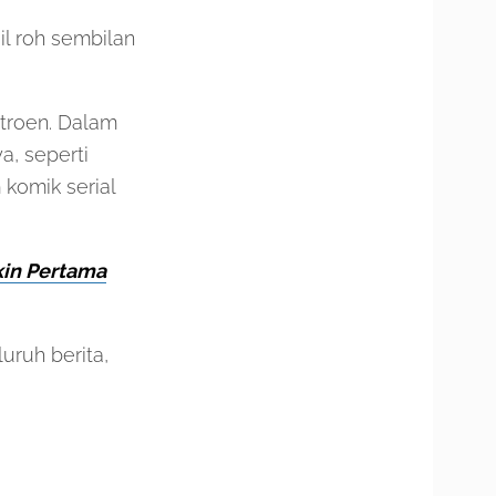
l roh sembilan
troen. Dalam
a, seperti
 komik serial
kin Pertama
ruh berita,