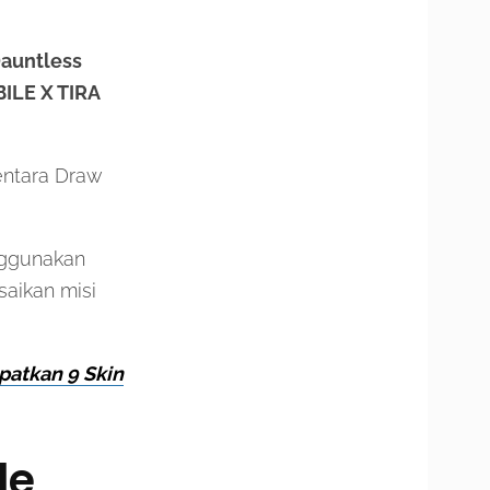
auntless
ILE X TIRA
entara Draw
nggunakan
aikan misi
patkan 9 Skin
le