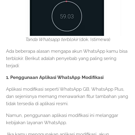
Tanda Whatsapp terblokir
(dok. Istimewa)
Ada beberapa alasan mengapa akun WhatsApp kamu bisa
terblokir. Berikut adalah penyebab yang paling sering
terjadi:
1. Penggunaan Aplikasi WhatsApp Modifikasi
Aplikasi modifikasi seperti WhatsApp GB, WhatsApp Plus,
dan sejenisnya memang menawarkan fitur tambahan yang
tidak tersedia di aplikasi resmi.
Namun, penggunaan aplikasi modifikasi ini melanggar
kebijakan layanan WhatsApp.
Jika kamu menggunakan aplikasi modifikasi, akun