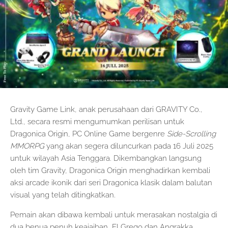
Gravity Game Link, anak perusahaan dari GRAVITY Co.,
Ltd., secara resmi mengumumkan perilisan untuk
Dragonica Origin, PC Online Game bergenre
Side-Scrolling
MMORPG
yang akan segera diluncurkan pada 16 Juli 2025
untuk wilayah Asia Tenggara. Dikembangkan langsung
oleh tim Gravity, Dragonica Origin menghadirkan kembali
aksi arcade ikonik dari seri Dragonica klasik dalam balutan
visual yang telah ditingkatkan.
Pemain akan dibawa kembali untuk merasakan nostalgia di
dua benua penuh keajaiban, El Grego dan Angrakka,