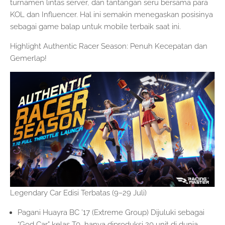
turnamen lintas server, dan tantangan seru bersama para
KOL dan Influencer. Hal ini semakin menegaskan posisinya
sebagai game balap untuk mobile terbaik saat ini.
Highlight Authentic Racer Season: Penuh Kecepatan dan
Gemerlap!
Legendary Car Edisi Terbatas (9–29 Juli)
Pagani Huayra BC ’17 (Extreme Group) Dijuluki sebagai
“God Car” kelas T0, hanya diproduksi 20 unit di dunia,