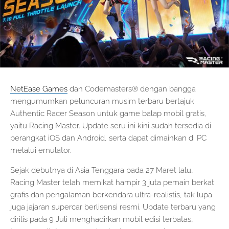
NetEase Games
dan Codemasters® dengan bangga
mengumumkan peluncuran musim terbaru bertajuk
Authentic Racer Season untuk game balap mobil gratis,
yaitu Racing Master. Update seru ini kini sudah tersedia di
perangkat iOS dan Android, serta dapat dimainkan di PC
melalui emulator.
Sejak debutnya di Asia Tenggara pada 27 Maret lalu,
Racing Master telah memikat hampir 3 juta pemain berkat
grafis dan pengalaman berkendara ultra-realistis, tak lupa
juga jajaran supercar berlisensi resmi. Update terbaru yang
dirilis pada 9 Juli menghadirkan mobil edisi terbatas,