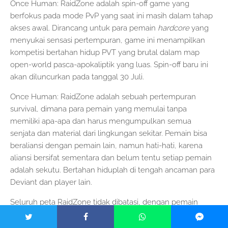
Once Human: RaidZone adalah spin-off game yang
berfokus pada mode PvP yang saat ini masih dalam tahap
akses awal. Dirancang untuk para pemain
hardcore
yang
menyukai sensasi pertempuran, game ini menampilkan
kompetisi bertahan hidup PVT yang brutal dalam map
open-world pasca-apokaliptik yang luas. Spin-off baru ini
akan diluncurkan pada tanggal 30 Juli.
Once Human: RaidZone adalah sebuah pertempuran
survival, dimana para pemain yang memulai tanpa
memiliki apa-apa dan harus mengumpulkan semua
senjata dan material dari lingkungan sekitar. Pemain bisa
beraliansi dengan pemain lain, namun hati-hati, karena
aliansi bersifat sementara dan belum tentu setiap pemain
adalah sekutu. Bertahan hiduplah di tengah ancaman para
Deviant dan player lain.
Seluruh peta RaidZone tidak dibatasi, dengan pemain
dapat menyerang markas dan faksi satu sama lain kapan
saja. Deviation Power dari base game juga telah