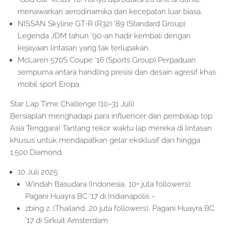
menawarkan aerodinamika dan kecepatan luar biasa.
NISSAN Skyline GT-R (R32) ’89 (Standard Group)
Legenda JDM tahun ‘90-an hadir kembali dengan
kejayaan lintasan yang tak terlupakan.
McLaren 570S Coupe ’16 (Sports Group) Perpaduan
sempurna antara handling presisi dan desain agresif khas
mobil sport Eropa.
Star Lap Time Challenge (10–31 Juli)
Bersiaplah menghadapi para influencer dan pembalap top
Asia Tenggara! Tantang rekor waktu lap mereka di lintasan
khusus untuk mendapatkan gelar eksklusif dan hingga
1.500 Diamond.
10 Juli 2025:
Windah Basudara (Indonesia, 10+ juta followers),
Pagani Huayra BC ’17 di Indianapolis –
zbing z. (Thailand, 20 juta followers), Pagani Huayra BC
’17 di Sirkuit Amsterdam