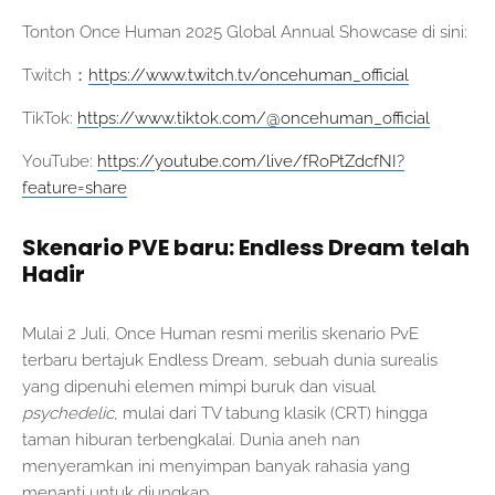
Tonton Once Human 2025 Global Annual Showcase di sini:
Twitch：
https://www.twitch.tv/oncehuman_official
TikTok:
https://www.tiktok.com/@oncehuman_official
YouTube:
https://youtube.com/live/fRoPtZdcfNI?
feature=share
Skenario PVE baru: Endless Dream telah
Hadir
Mulai 2 Juli, Once Human resmi merilis skenario PvE
terbaru bertajuk Endless Dream, sebuah dunia surealis
yang dipenuhi elemen mimpi buruk dan visual
psychedelic
, mulai dari TV tabung klasik (CRT) hingga
taman hiburan terbengkalai. Dunia aneh nan
menyeramkan ini menyimpan banyak rahasia yang
menanti untuk diungkap.