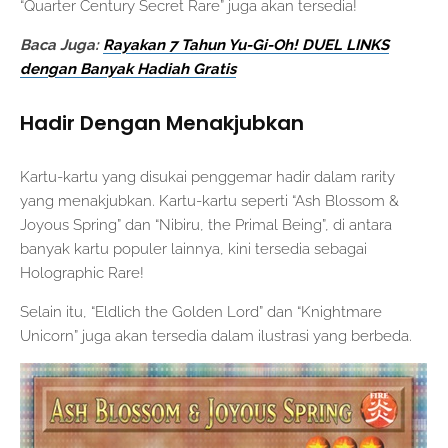
“Quarter Century Secret Rare” juga akan tersedia!
Baca Juga:
Rayakan 7 Tahun Yu-Gi-Oh! DUEL LINKS
dengan Banyak Hadiah Gratis
Hadir Dengan Menakjubkan
Kartu-kartu yang disukai penggemar hadir dalam rarity
yang menakjubkan. Kartu-kartu seperti “Ash Blossom &
Joyous Spring” dan “Nibiru, the Primal Being”, di antara
banyak kartu populer lainnya, kini tersedia sebagai
Holographic Rare!
Selain itu, “Eldlich the Golden Lord” dan “Knightmare
Unicorn” juga akan tersedia dalam ilustrasi yang berbeda.