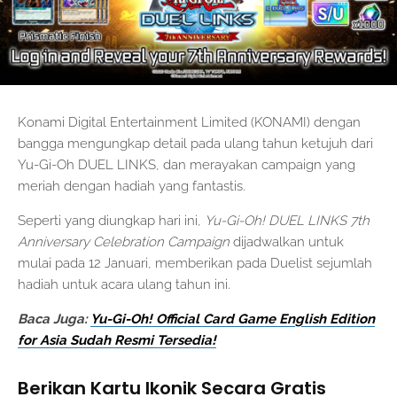
Konami Digital Entertainment Limited (KONAMI) dengan
bangga mengungkap detail pada ulang tahun ketujuh dari
Yu-Gi-Oh DUEL LINKS, dan merayakan campaign yang
meriah dengan hadiah yang fantastis.
Seperti yang diungkap hari ini,
Yu-Gi-Oh! DUEL LINKS 7th
Anniversary Celebration Campaign
dijadwalkan untuk
mulai pada 12 Januari, memberikan pada Duelist sejumlah
hadiah untuk acara ulang tahun ini.
Baca Juga:
Yu-Gi-Oh! Official Card Game English Edition
for Asia Sudah Resmi Tersedia!
Berikan Kartu Ikonik Secara Gratis