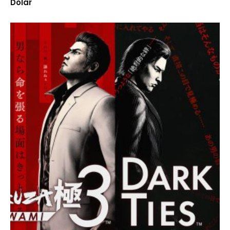
Dolar