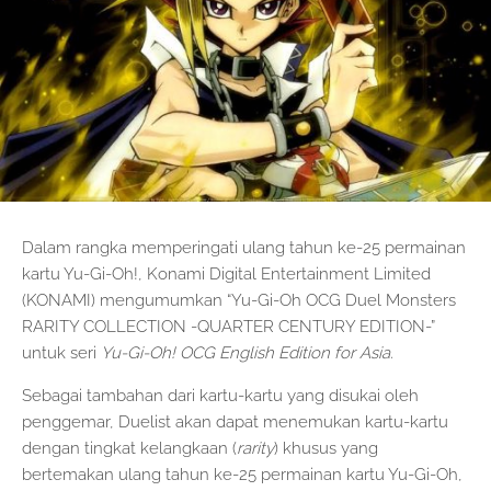
Dalam rangka memperingati ulang tahun ke-25 permainan
kartu Yu-Gi-Oh!, Konami Digital Entertainment Limited
(KONAMI) mengumumkan “Yu-Gi-Oh OCG Duel Monsters
RARITY COLLECTION -QUARTER CENTURY EDITION-”
untuk seri
Yu-Gi-Oh! OCG English Edition for Asia
.
Sebagai tambahan dari kartu-kartu yang disukai oleh
penggemar, Duelist akan dapat menemukan kartu-kartu
dengan tingkat kelangkaan (
rarity
) khusus yang
bertemakan ulang tahun ke-25 permainan kartu Yu-Gi-Oh,