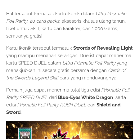
Hal tersebut termasuk kartu ikonik dalam
Ultra Prismatic
Foil Rarity
, 20
card packs
, aksesoris khusus ulang tahun,
tiket untuk Skill, kartu dan karakter, dan 1.000 Gems,
semuanya gratis!
Kartu ikonik tersebut termasuk
Swords of Revealing Light
yang mampu menahan serangan. Duelist dapat menerima
kartu SPEED DUEL dalam
Ultra Prismatic Foil Rarity
yang
menakjubkan ini secara gratis bersama dengan
Cards of
the Swords Legend Skill
baru yang mendukungnya.
Pemain juga dapat menerima total tiga edisi
Prismatic Foil
Rarity SPEED DUEL
dari
Blue-Eyes White Dragon
, serta
edisi
Prismatic Foil Rarity RUSH DUEL
dari
Shield and
Sword
.