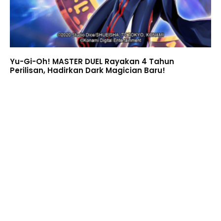
Yu-Gi-Oh! MASTER DUEL Rayakan 4 Tahun
Perilisan, Hadirkan Dark Magician Baru!