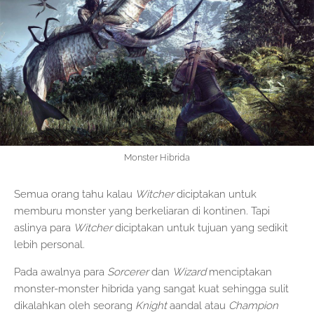
Monster Hibrida
Semua orang tahu kalau
Witcher
diciptakan untuk
memburu monster yang berkeliaran di kontinen. Tapi
aslinya para
Witcher
diciptakan untuk tujuan yang sedikit
lebih personal.
Pada awalnya para
Sorcerer
dan
Wizard
menciptakan
monster-monster hibrida yang sangat kuat sehingga sulit
dikalahkan oleh seorang
Knight
aandal atau
Champion