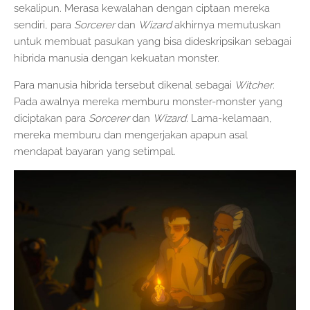
sekalipun. Merasa kewalahan dengan ciptaan mereka
sendiri, para
Sorcerer
dan
Wizard
akhirnya memutuskan
untuk membuat pasukan yang bisa dideskripsikan sebagai
hibrida manusia dengan kekuatan monster.
Para manusia hibrida tersebut dikenal sebagai
Witcher
.
Pada awalnya mereka memburu monster-monster yang
diciptakan para
Sorcerer
dan
Wizard
. Lama-kelamaan,
mereka memburu dan mengerjakan apapun asal
mendapat bayaran yang setimpal.