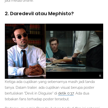
jadi media online.
2. Daredevil atau Mephisto?
Ketiga ada cuplikan yang sebenarnya masih jadi tanda
tanya. Dalam trailer, ada cuplikan visual berupa poster
bertuliskan “Devil in Disguise” di
detik 0:37
. Ada dua
tebakan fans terhadap poster tersebut.