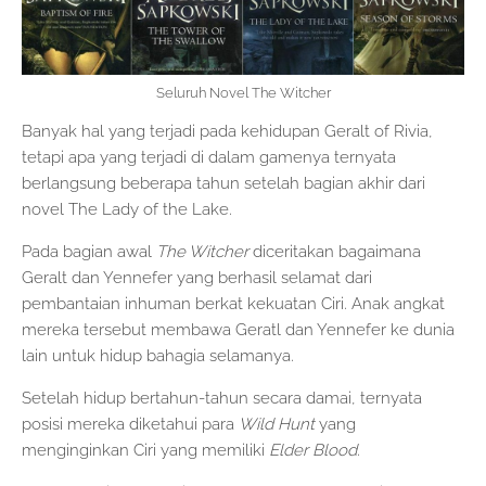
Seluruh Novel The Witcher
Banyak hal yang terjadi pada kehidupan Geralt of Rivia,
tetapi apa yang terjadi di dalam gamenya ternyata
berlangsung beberapa tahun setelah bagian akhir dari
novel The Lady of the Lake.
Pada bagian awal
The Witcher
diceritakan bagaimana
Geralt dan Yennefer yang berhasil selamat dari
pembantaian inhuman berkat kekuatan Ciri. Anak angkat
mereka tersebut membawa Geratl dan Yennefer ke dunia
lain untuk hidup bahagia selamanya.
Setelah hidup bertahun-tahun secara damai, ternyata
posisi mereka diketahui para
Wild Hunt
yang
menginginkan Ciri yang memiliki
Elder
Blood
.