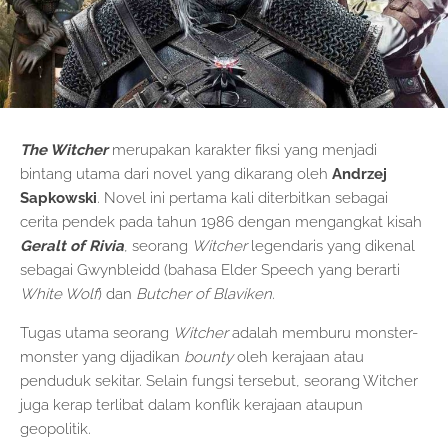
The Witcher
merupakan karakter fiksi yang menjadi
bintang utama dari novel yang dikarang oleh
Andrzej
Sapkowski
. Novel ini pertama kali diterbitkan sebagai
cerita pendek pada tahun 1986 dengan mengangkat kisah
Geralt of Rivia
, seorang
Witcher
legendaris yang dikenal
sebagai Gwynbleidd (bahasa Elder Speech yang berarti
White Wolf
) dan
Butcher of Blaviken
.
Tugas utama seorang
Witcher
adalah memburu monster-
monster yang dijadikan
bounty
oleh kerajaan atau
penduduk sekitar. Selain fungsi tersebut, seorang Witcher
juga kerap terlibat dalam konflik kerajaan ataupun
geopolitik.