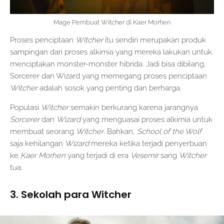
Mage Pembuat Witcher di Kaer Morhen
Proses penciptaan
Witcher
itu sendiri merupakan produk
sampingan dari proses alkimia yang mereka lakukan untuk
menciptakan monster-monster hibrida. Jadi bisa dibilang,
Sorcerer dan Wizard yang memegang proses penciptaan
Witcher
adalah sosok yang penting dan berharga.
Populasi
Witcher
semakin berkurang karena jarangnya
Sorcerer
dan
Wizard
yang menguasai proses alkimia untuk
membuat seorang
Witcher
. Bahkan,
School of the Wolf
saja kehilangan
Wizard
mereka ketika terjadi penyerbuan
ke
Kaer Morhen
yang terjadi di era
Vesemir
sang
Witcher
tua.
3. Sekolah para Witcher