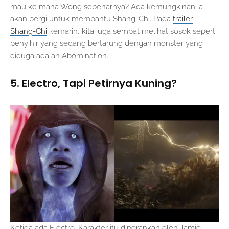
mau ke mana Wong sebenarnya? Ada kemungkinan ia
akan pergi untuk membantu Shang-Chi. Pada
trailer
Shang-Chi
kemarin, kita juga sempat melihat sosok seperti
penyihir yang sedang bertarung dengan monster yang
diduga adalah Abomination.
5. Electro, Tapi Petirnya Kuning?
Ketiga ada Electro. Karakter itu diperankan oleh Jamie