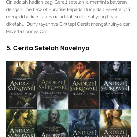
Ciri adalah hadiah bagi Geralt setelah ia meminta bayaran
dengan The Law of Surprise kepada Duny dan Pavetta. Ciri
menjadi hadiah karena ia adalah suatu hal yang tidak
diketahui Duny (ayahnya Ciri) tapi Geralt mengathuinya dari
Pavetta (ibunya Ciri).
5. Cerita Setelah Novelnya