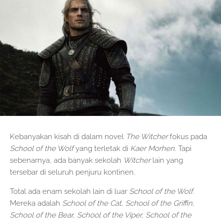
Kebanyakan kisah di dalam novel
The Witcher
fokus pada
School of the Wolf
yang terletak di
Kaer Morhen
. Tapi
sebenarnya, ada banyak sekolah
Witcher
lain yang
tersebar di seluruh penjuru kontinen.
Total ada enam sekolah lain di luar
School of the Wolf
.
Mereka adalah
School of the Cat, School of the Griffin,
School of the Bear, School of the Viper, School of the