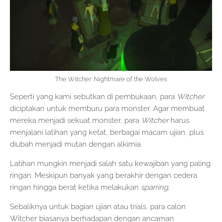
The Witcher: Nightmare of the Wolves
Seperti yang kami sebutkan di pembukaan, para
Witcher
diciptakan untuk memburu para monster. Agar membuat
mereka menjadi sekuat monster, para
Witcher
harus
menjalani latihan yang ketat, berbagai macam ujian, plus
diubah menjadi mutan dengan alkimia.
Latihan mungkin menjadi salah satu kewajiban yang paling
ringan. Meskipun banyak yang berakhir dengan cedera
ringan hingga berat ketika melakukan
sparring
.
Sebaliknya untuk bagian ujian atau trials, para calon
Witcher biasanya berhadapan dengan ancaman