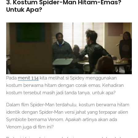
3. Kostum Spider-Man Hitam-Emas?
Untuk Apa?
Pada
menit 1:14
kita melihat si Spidey menggunakan
kostum berwarna hitam dengan corak emas. Kehadiran
kostum tersebut masih jadi tanda tanya, untuk apa?
Dalam film Spider-Man terdahulu, kostum berwarna hitam
identik dengan Spider-Man versi jahat yang terpapar alien
Symbiote bernama Venom. Apakah artinya akan ada
Venom juga di film ini?