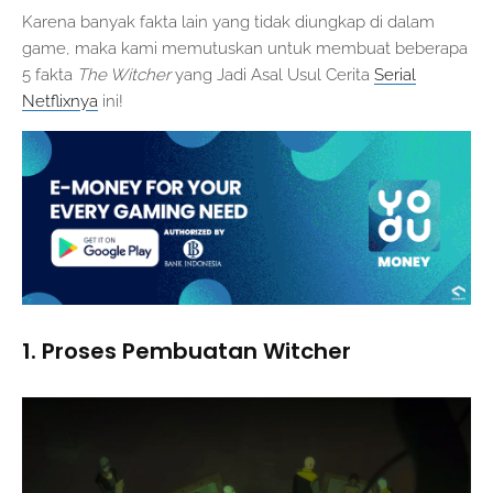
Karena banyak fakta lain yang tidak diungkap di dalam
game, maka kami memutuskan untuk membuat beberapa
5 fakta
The Witcher
yang Jadi Asal Usul Cerita
Serial
Netflixnya
ini!
1. Proses Pembuatan Witcher