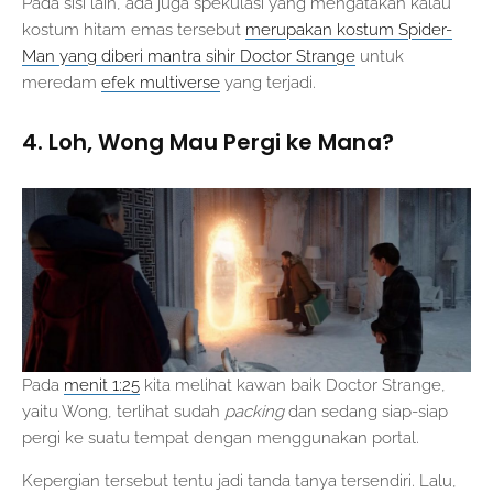
Pada sisi lain, ada juga spekulasi yang mengatakan kalau
kostum hitam emas tersebut
merupakan kostum Spider-
Man yang diberi mantra sihir Doctor Strange
untuk
meredam
efek multiverse
yang terjadi.
4. Loh, Wong Mau Pergi ke Mana?
Pada
menit 1:25
kita melihat kawan baik Doctor Strange,
yaitu Wong, terlihat sudah
packing
dan sedang siap-siap
pergi ke suatu tempat dengan menggunakan portal.
Kepergian tersebut tentu jadi tanda tanya tersendiri. Lalu,