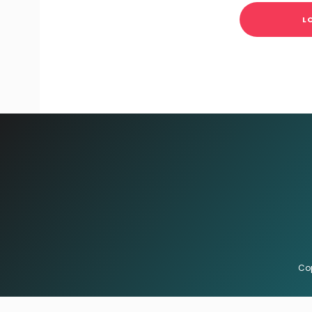
L
Cop