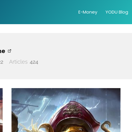
E-Money
YODU Blog
ne
22
Articles
424