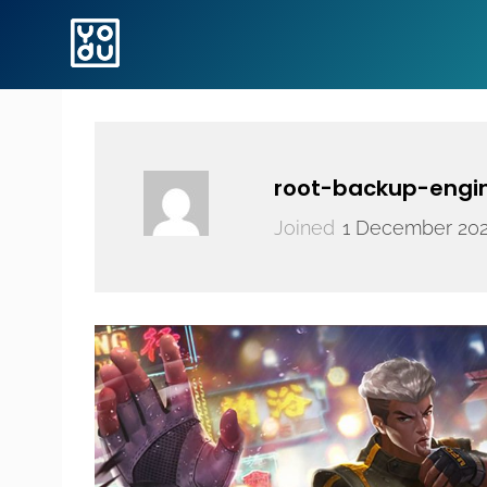
root-backup-engi
Joined
1 December 20