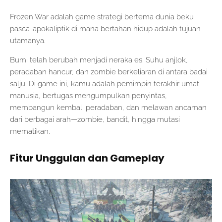
Frozen War adalah game strategi bertema dunia beku
pasca-apokaliptik di mana bertahan hidup adalah tujuan
utamanya.
Bumi telah berubah menjadi neraka es. Suhu anjlok,
peradaban hancur, dan zombie berkeliaran di antara badai
salju. Di game ini, kamu adalah pemimpin terakhir umat
manusia, bertugas mengumpulkan penyintas,
membangun kembali peradaban, dan melawan ancaman
dari berbagai arah—zombie, bandit, hingga mutasi
mematikan.
Fitur Unggulan dan Gameplay