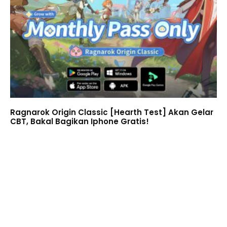
Ragnarok Origin Classic [Hearth Test] Akan Gelar
CBT, Bakal Bagikan Iphone Gratis!