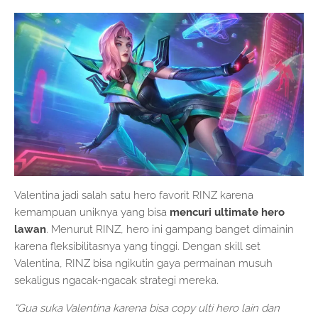
Valentina jadi salah satu hero favorit RINZ karena
kemampuan uniknya yang bisa
mencuri ultimate hero
lawan
. Menurut RINZ, hero ini gampang banget dimainin
karena fleksibilitasnya yang tinggi. Dengan skill set
Valentina, RINZ bisa ngikutin gaya permainan musuh
sekaligus ngacak-ngacak strategi mereka.
“Gua suka Valentina karena bisa copy ulti hero lain dan