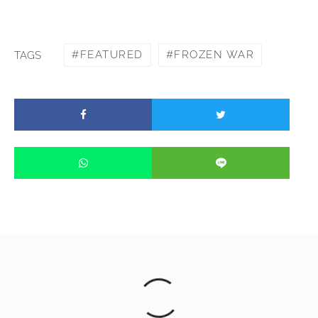
FEATURED
FROZEN WAR
TAGS