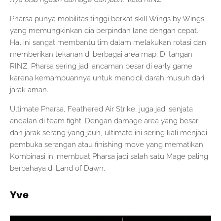
Pharsa punya mobilitas tinggi berkat skill Wings by Wings,
yang memungkinkan dia berpindah lane dengan cepat.
Hal ini sangat membantu tim dalam melakukan rotasi dan
memberikan tekanan di berbagai area map. Di tangan
RINZ, Pharsa sering jadi ancaman besar di early game
karena kemampuannya untuk mencicil darah musuh dari
jarak aman.
Ultimate Pharsa, Feathered Air Strike, juga jadi senjata
andalan di team fight. Dengan damage area yang besar
dan jarak serang yang jauh, ultimate ini sering kali menjadi
pembuka serangan atau finishing move yang mematikan.
Kombinasi ini membuat Pharsa jadi salah satu Mage paling
berbahaya di Land of Dawn.
Yve