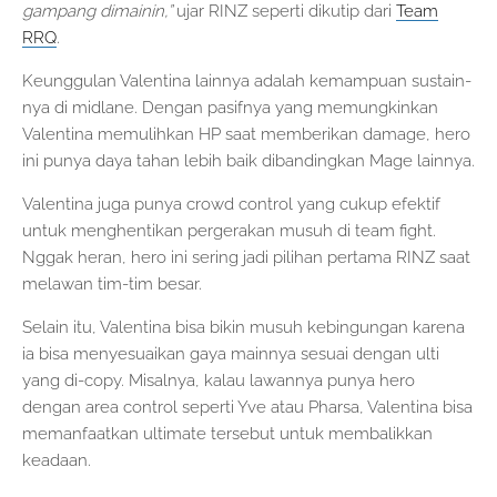
gampang dimainin,”
ujar RINZ seperti dikutip dari
Team
RRQ
.
Keunggulan Valentina lainnya adalah kemampuan sustain-
nya di midlane. Dengan pasifnya yang memungkinkan
Valentina memulihkan HP saat memberikan damage, hero
ini punya daya tahan lebih baik dibandingkan Mage lainnya.
Valentina juga punya crowd control yang cukup efektif
untuk menghentikan pergerakan musuh di team fight.
Nggak heran, hero ini sering jadi pilihan pertama RINZ saat
melawan tim-tim besar.
Selain itu, Valentina bisa bikin musuh kebingungan karena
ia bisa menyesuaikan gaya mainnya sesuai dengan ulti
yang di-copy. Misalnya, kalau lawannya punya hero
dengan area control seperti Yve atau Pharsa, Valentina bisa
memanfaatkan ultimate tersebut untuk membalikkan
keadaan.