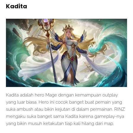
Kadita
Kadita adalah hero Mage dengan kemampuan outplay
yang luar biasa. Hero ini cocok banget buat pemain yang
suka ambush atau bikin kejutan di dalam permainan. RINZ
mengaku suka banget sama Kadita karena gameplay-nya
yang bikin musuh ketakutan tiap kali hilang dari map.