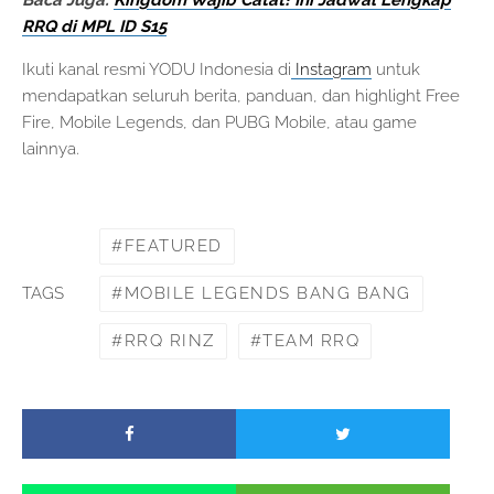
RRQ di MPL ID S15
Ikuti kanal resmi YODU Indonesia di
Instagram
untuk
mendapatkan seluruh berita, panduan, dan highlight Free
Fire, Mobile Legends, dan PUBG Mobile, atau game
lainnya.
FEATURED
MOBILE LEGENDS BANG BANG
TAGS
RRQ RINZ
TEAM RRQ