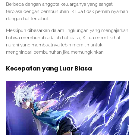
Berbeda dengan anggota keluarganya yang sangat
terbiasa dengan pembunuhan, Killua tidak pernah nyaman
dengan hal tersebut.
Meskipun dibesarkan dalam lingkungan yang mengajarkan
bahwa membunuh adalah hal biasa, Killua memiliki hati
nurani yang membuatnya lebih memilih untuk
menghindari pembunuhan jika memungkinkan.
Kecepatan yang Luar Biasa