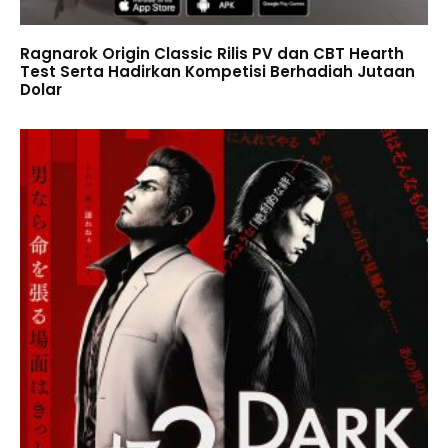
Ragnarok Origin Classic Rilis PV dan CBT Hearth
Test Serta Hadirkan Kompetisi Berhadiah Jutaan
Dolar