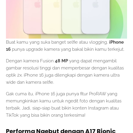
Buat kamu yang suka banget selfie atau vlogging,
iPhone
16
punya upgrade kamera yang bakal bikin kamu terkejut.
Dengan kamera Fusion
48 MP
yang dapat mengambil
gambar resolusi tinggi dan memperbesar dengan kualitas
optik 2x. iPhone 16 juga dilengkapi dengan kamera ultra
wide dan kamera selfie.
Gak cuma itu, iPhone 16 juga punya fitur ProRAW yang
memungkinkan kamu untuk ngedit foto dengan kualitas
terbaik. Jadi, siap-siap buat bikin konten Instagram atau
TikTok yang bisa bikin orang terkesima!
Performa Ngebut dengan A17 Bionic