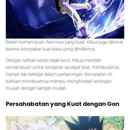
Selain kemampuan
Nen
-nya yang kuat, Killua juga dikenal
karena kecepatan luar biasa yang dimilikinya.
Dengan latihan keras sejak kecil, Killua memiliki
kemampuan untuk bergerak secepat kilat, membuatnya
hampir tak terkejar dalam pertarungan. Kecepatan ini
bahkan membuatnya mampu menghindari serangan
musuh dengan sangat mudah.
Persahabatan yang Kuat dengan Gon