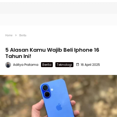
Home
Berita
5 Alasan Kamu Wajib Beli Iphone 16
Tahun Ini!
Aditya Pratama
Berita
Teknologi
16 April 2025