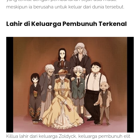
meskipun ia berusaha untuk keluar dari dunia tersebut.
Lahir di Keluarga Pembunuh Terkenal
Killua lahir dari keluarga Zoldyck, keluarga pembunuh elit