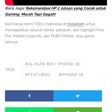
Baca Juga:
Rekomendasi HP 2 Jutaan yang Cocok untuk
Gaming: Murah Tapi Gagah!
Ikuti kanal resmi YODU Indonesia di
Instagram
untuk
mendapatkan seluruh berita, panduan, dan highlight Free
Fire, Mobile Legends, dan PUBG Mobile, atau game
lainnya.
ALASAN BELI IPHONE 16
TAGS
FEATURED
IPHONE 16