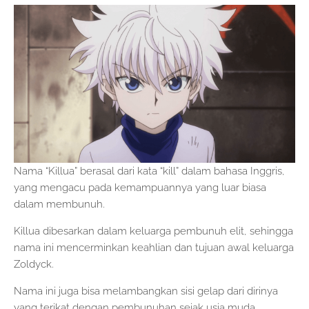
Nama “Killua” berasal dari kata “kill” dalam bahasa Inggris,
yang mengacu pada kemampuannya yang luar biasa
dalam membunuh.
Killua dibesarkan dalam keluarga pembunuh elit, sehingga
nama ini mencerminkan keahlian dan tujuan awal keluarga
Zoldyck.
Nama ini juga bisa melambangkan sisi gelap dari dirinya
yang terikat dengan pembunuhan sejak usia muda,