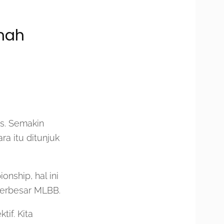
mah
s. Semakin
a itu ditunjuk
nship, hal ini
 terbesar MLBB.
tif. Kita