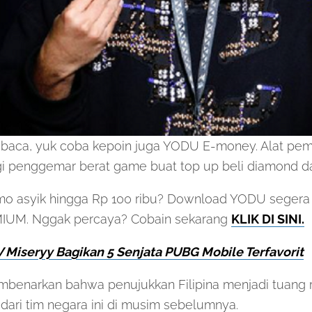
 baca, yuk coba kepoin juga YODU E-money. Alat pemb
i penggemar berat game buat top up beli diamond da
o asyik hingga Rp 100 ribu? Download YODU segera
MIUM. Nggak percaya? Cobain sekarang
KLIK DI SINI.
 Miseryy Bagikan 5 Senjata PUBG Mobile Terfavorit
mbenarkan bahwa penujukkan Filipina menjadi tuang
 dari tim negara ini di musim sebelumnya.