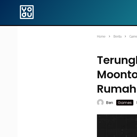
Home
Berita
Gam
Terung
Moonton
Rumah
Ben
Games