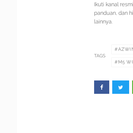
Ikuti kanal res
panduan, dan h
lainnya.
AZWI
TAGS
M5 W