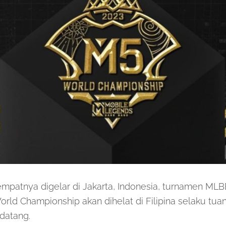
mpatnya digelar di Jakarta, Indonesia, turnamen MLBB
orld Championship akan dihelat di Filipina selaku tu
atang.