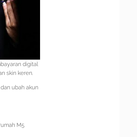
ayaran digital
n skin keren.
 dan ubah akun
 rumah M5