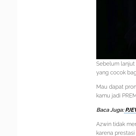
Sebelum lanjut
yang cocok bag
Mau dapat prom
kamu jadi PRE
Baca Juga:
PJEV
Azwin tidak me
karena prestasi