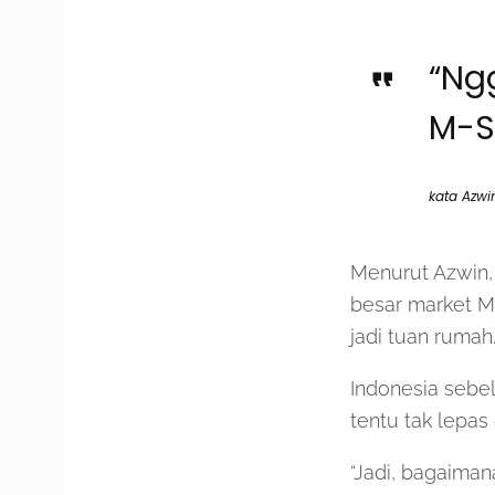
“Ng
M-Se
kata Azwi
Menurut Azwin,
besar market M
jadi tuan rumah
Indonesia sebe
tentu tak lepas
“Jadi, bagaimana