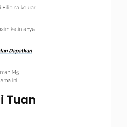
 Filipina keluar
usim kelimanya
 dan Dapatkan
rumah M5
ama ini.
di Tuan