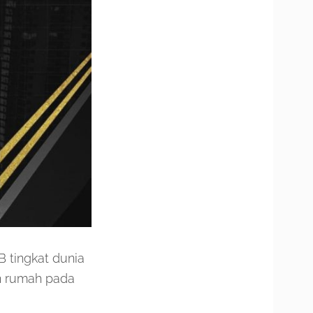
 tingkat dunia
an rumah pada