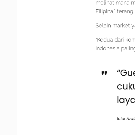
melihat mana m
Filipina,” terang
Selain market y
“Kedua dari kom
Indonesia paling
“Gue
cuk
lay
tutur Azwi