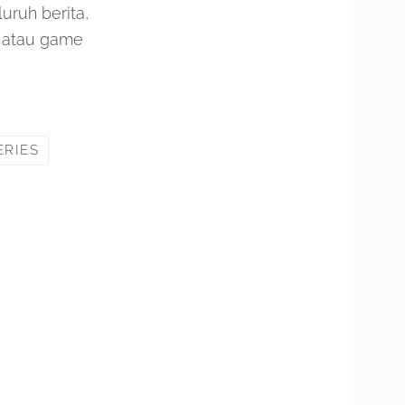
uruh berita,
, atau game
ERIES