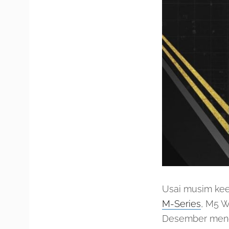
Usai musim kee
M-Series
, M5 W
Desember mend