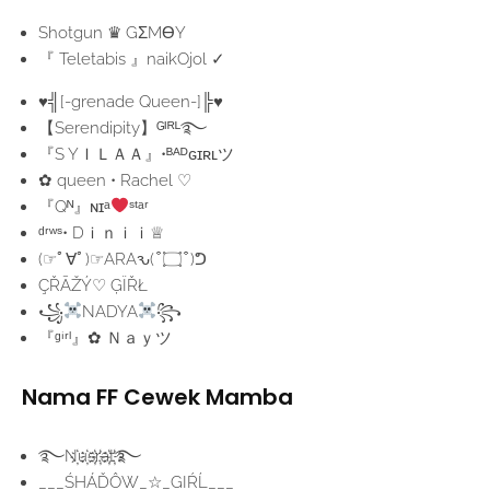
Shotgun ♛ GΣMӨY
『 Teletabis 』naikOjol ✓
♥╣[-grenade Queen-]╠♥
【Serendipity】ᴳᴵᴿᴸ࿐
『S YＩＬＡＡ』•ᴮᴬᴰɢɪʀʟツ
✿ queen • Rachel ♡
『Qᴺ』ɴɪᵃ
ˢᵗᵃʳ
ᵈʳʷˢ• Dｉｎｉｉ♕︎
(☞ﾟ∀ﾟ)☞ARAԅ( ͒ ۝ ͒ )ᕤ
ÇŘĀŽÝ♡ ĢÏŘŁ
꧁
NADYA
꧂
『ᵍⁱʳˡ』✿ Ｎａｙツ
Nama FF Cewek Mamba
࿐N҉u҉s҉r҉a҉t҉࿐
___ŚHÁĎÔW_☆_GIŔĹ___