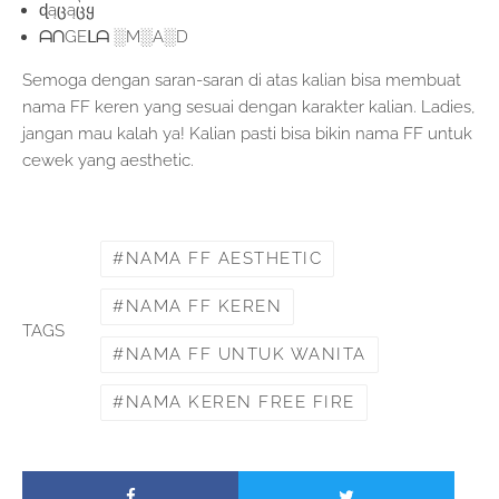
ɖąცąცყ
ᗩᑎGEᒪᗩ ░M░A░D
Semoga dengan saran-saran di atas kalian bisa membuat
nama FF keren yang sesuai dengan karakter kalian. Ladies,
jangan mau kalah ya! Kalian pasti bisa bikin nama FF untuk
cewek yang aesthetic.
NAMA FF AESTHETIC
NAMA FF KEREN
TAGS
NAMA FF UNTUK WANITA
NAMA KEREN FREE FIRE