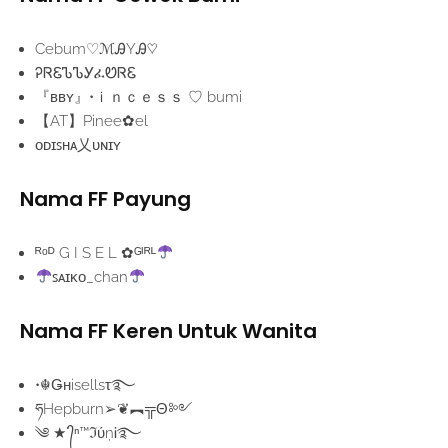
Cebum♡ℳᎯYᎯ♡
ᎮᏒᏋᏖᏖᎩፈᏬᏒᏋ
『ʙʙʏ』•ｉｎｃｅｓｓ ♡ bumi
【AT】Pinee✿el
ᴏᴅɪꜱʜᴀ乂ᴜɴɪʏ
Nama FF Payung
ᴿᵒᴰ G I S E L ✿ᴳᴵᴿᴸ
ꜱᴀɪᴋᴏ­_chan
Nama FF Keren Untuk Wanita
•☬Ǥнisellsτ࿐
ཧHepburn➢❦︻╦Θ༻
༄ ★°᭄ⁿ™ℑύņᎥ࿐