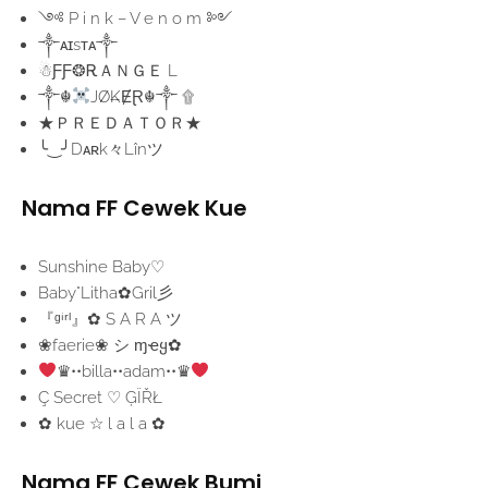
༺ P i n k – V e n o m ༻
༒ᴀɪsᴛᴀ༒
☃︎ƑƑ❂ᎡＡＮＧＥ L
༒☬
JØ₭ɆⱤ︎☬༒ ۩
★ＰＲＥＤＡＴＯＲ★
╰‿╯Dᴀʀk々Lînツ
Nama FF Cewek Kue
Sunshine Baby♡
Baby°Litha✿Gril彡
『ᵍⁱʳˡ』✿ S A R A ツ
❀faerie❀ シ︎ ɱҽყ✿
♛••billa••adam••♛
Ç Secret ♡ ĢÏŘŁ
✿ kue ☆ l a l a ✿
Nama FF Cewek Bumi