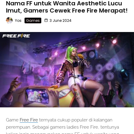
Nama FF untuk Wanita Aesthetic Lucu
Imut, Gamers Cewek Free Fire Merapat!
Yos
Games
3 June 2024
Game
Free Fire
ternyata cukup populer di kalangan
perempuan. Sebagai gamers ladies Free Fire, tentunya