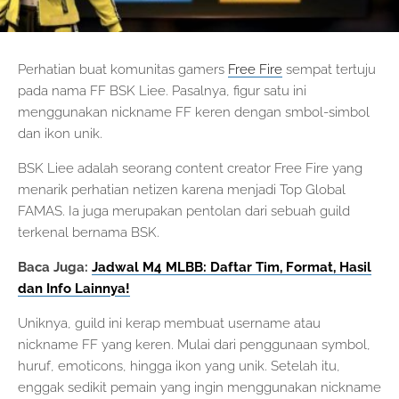
Perhatian buat komunitas gamers
Free Fire
sempat tertuju
pada nama FF BSK Liee. Pasalnya, figur satu ini
menggunakan nickname FF keren dengan smbol-simbol
dan ikon unik.
BSK Liee adalah seorang content creator Free Fire yang
menarik perhatian netizen karena menjadi Top Global
FAMAS. Ia juga merupakan pentolan dari sebuah guild
terkenal bernama BSK.
Baca Juga:
Jadwal M4 MLBB: Daftar Tim, Format, Hasil
dan Info Lainnya!
Uniknya, guild ini kerap membuat username atau
nickname FF yang keren. Mulai dari penggunaan symbol,
huruf, emoticons, hingga ikon yang unik. Setelah itu,
enggak sedikit pemain yang ingin menggunakan nickname