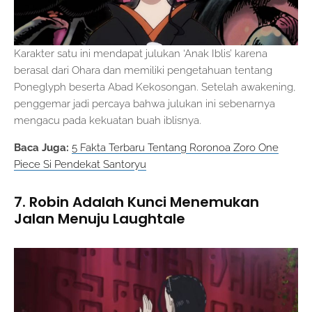
Karakter satu ini mendapat julukan ‘Anak Iblis’ karena
berasal dari Ohara dan memiliki pengetahuan tentang
Poneglyph beserta Abad Kekosongan. Setelah awakening,
penggemar jadi percaya bahwa julukan ini sebenarnya
mengacu pada kekuatan buah iblisnya.
Baca Juga:
5 Fakta Terbaru Tentang Roronoa Zoro One
Piece Si Pendekat Santoryu
7. Robin Adalah Kunci Menemukan
Jalan Menuju Laughtale