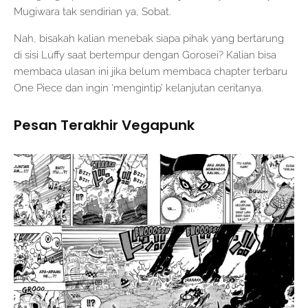
Mugiwara tak sendirian ya, Sobat.
Nah, bisakah kalian menebak siapa pihak yang bertarung
di sisi Luffy saat bertempur dengan Gorosei? Kalian bisa
membaca ulasan ini jika belum membaca chapter terbaru
One Piece dan ingin ‘mengintip’ kelanjutan ceritanya.
Pesan Terakhir Vegapunk