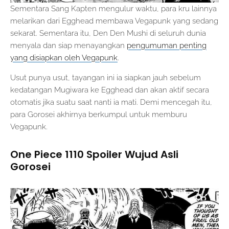
Sementara Sang Kapten mengulur waktu, para kru lainnya
melarikan dari Egghead membawa Vegapunk yang sedang
sekarat. Sementara itu, Den Den Mushi di seluruh dunia
menyala dan siap menayangkan
pengumuman penting
yang disiapkan oleh Vegapunk
.
Usut punya usut, tayangan ini ia siapkan jauh sebelum
kedatangan Mugiwara ke Egghead dan akan aktif secara
otomatis jika suatu saat nanti ia mati. Demi mencegah itu,
para Gorosei akhirnya berkumpul untuk memburu
Vegapunk.
One Piece 1110 Spoiler Wujud Asli
Gorosei