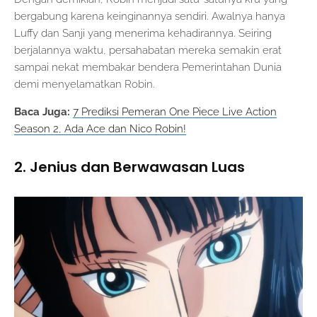
bergabung karena keinginannya sendiri. Awalnya hanya
Luffy dan Sanji yang menerima kehadirannya. Seiring
berjalannya waktu, persahabatan mereka semakin erat
sampai nekat membakar bendera Pemerintahan Dunia
demi menyelamatkan Robin.
Baca Juga:
7 Prediksi Pemeran One Piece Live Action
Season 2, Ada Ace dan Nico Robin!
2. Jenius dan Berwawasan Luas