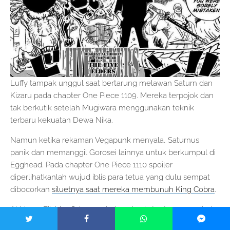
Luffy tampak unggul saat bertarung melawan Saturn dan
Kizaru pada chapter One Piece 1109. Mereka terpojok dan
tak berkutik setelah Mugiwara menggunakan teknik
terbaru kekuatan Dewa Nika.
Namun ketika rekaman Vegapunk menyala, Saturnus
panik dan memanggil Gorosei lainnya untuk berkumpul di
Egghead. Pada chapter One Piece 1110 spoiler
diperlihatkanlah wujud iblis para tetua yang dulu sempat
dibocorkan
siluetnya saat mereka membunuh King Cobra
.
Akhirnya Eiichiro Oda membuka rahasia tentang pengikut
setia Im Sama yang selama ini menghantui rasa penasaran