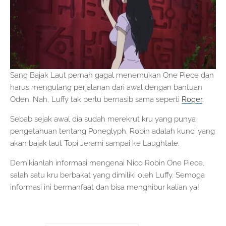
Sang Bajak Laut pernah gagal menemukan One Piece dan
harus mengulang perjalanan dari awal dengan bantuan
Oden. Nah, Luffy tak perlu bernasib sama seperti
Roger
.
Sebab sejak awal dia sudah merekrut kru yang punya
pengetahuan tentang Poneglyph. Robin adalah kunci yang
akan bajak laut Topi Jerami sampai ke Laughtale.
Demikianlah informasi mengenai Nico Robin One Piece,
salah satu kru berbakat yang dimiliki oleh Luffy. Semoga
informasi ini bermanfaat dan bisa menghibur kalian ya!