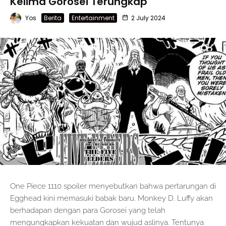
Kelima Gorosei Terungkap
Yos
Berita
Entertainment
2 July 2024
One Piece 1110 spoiler menyebutkan bahwa pertarungan di
Egghead kini memasuki babak baru. Monkey D. Luffy akan
berhadapan dengan para Gorosei yang telah
mengungkapkan kekuatan dan wujud aslinya. Tentunya