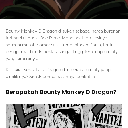
Bounty Monkey D Dragon diisukan sebagai harga buronan
tertinggi di dunia One Piece. Mengingat reputasinya
sebagai musuh nomor satu Pemerintahan Dunia, tentu
penggemar berekspektasi sangat tinggi terhadap bounty
yang dimilikinya.
Kira-kira, sekuat apa Dragon dan berapa bounty yang
dimilikinya? Simak pembahasannya berikut ini.
Berapakah Bounty Monkey D Dragon?