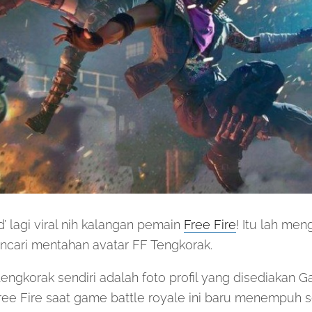
d’ lagi viral nih kalangan pemain
Free Fire
! Itu lah me
ncari mentahan avatar FF Tengkorak.
tengkorak sendiri adalah foto profil yang disediakan 
e Fire saat game battle royale ini baru menempuh s