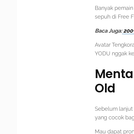
Banyak pemain i
sepuh di Free Fi
Baca Juga:
200+
Avatar Tengkora
YODU nggak keti
Menta
Old
Sebelum lanjut
yang cocok bag
Mau dapat prom