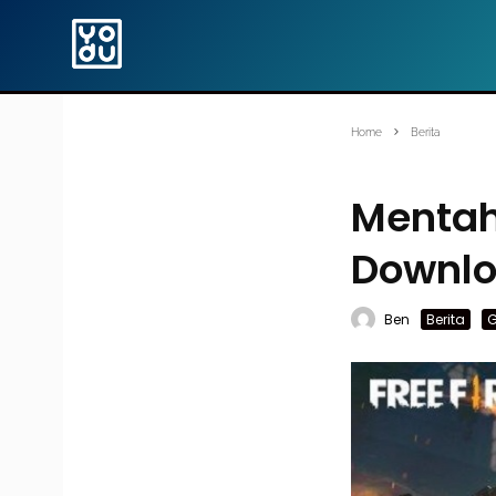
Home
Berita
Mentah
Downlo
Ben
Berita