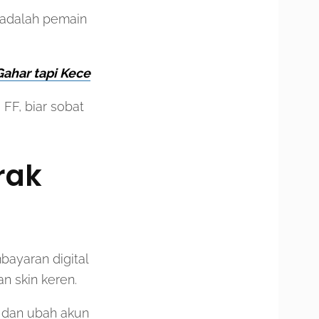
a adalah pemain
ahar tapi Kece
 FF, biar sobat
rak
ayaran digital
n skin keren.
 dan ubah akun