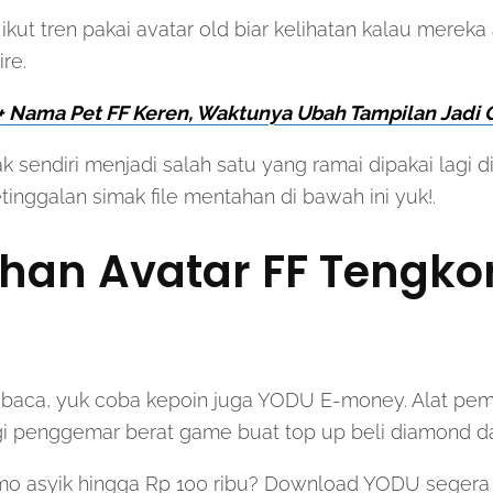
kut tren pakai avatar old biar kelihatan kalau merek
re.
 Nama Pet FF Keren, Waktunya Ubah Tampilan Jadi G
k sendiri menjadi salah satu yang ramai dipakai lagi di
nggalan simak file mentahan di bawah ini yuk!.
han Avatar FF Tengko
 baca, yuk coba kepoin juga YODU E-money. Alat pemb
i penggemar berat game buat top up beli diamond da
o asyik hingga Rp 100 ribu? Download YODU segera