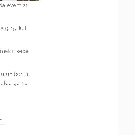
da event 21
a 9-15 Juli
 makin kece
ruh berita,
, atau game
E