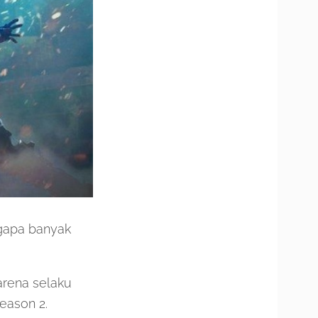
ngapa banyak
Garena selaku
eason 2.