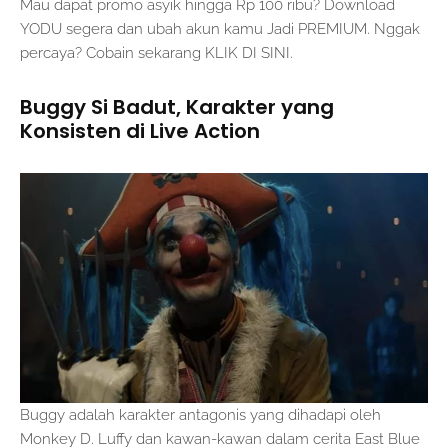
Mau dapat promo asyik hingga Rp 100 ribu? Download
YODU segera dan ubah akun kamu Jadi PREMIUM. Nggak
percaya? Cobain sekarang KLIK DI SINI.
Buggy Si Badut, Karakter yang
Konsisten di Live Action
Buggy adalah karakter antagonis yang dihadapi oleh
Monkey D. Luffy dan kawan-kawan dalam cerita East Blue