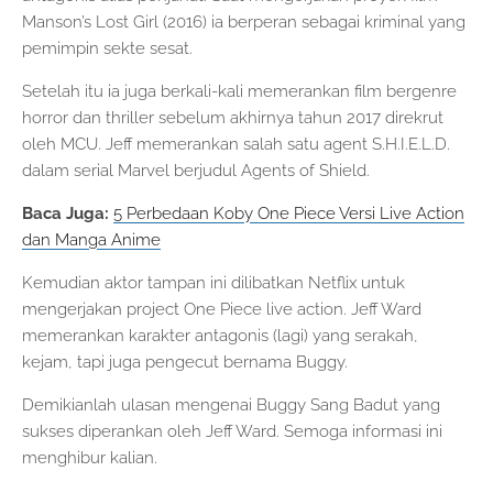
Manson’s Lost Girl (2016) ia berperan sebagai kriminal yang
pemimpin sekte sesat.
Setelah itu ia juga berkali-kali memerankan film bergenre
horror dan thriller sebelum akhirnya tahun 2017 direkrut
oleh MCU. Jeff memerankan salah satu agent S.H.I.E.L.D.
dalam serial Marvel berjudul Agents of Shield.
Baca Juga:
5 Perbedaan Koby One Piece Versi Live Action
dan Manga Anime
Kemudian aktor tampan ini dilibatkan Netflix untuk
mengerjakan project One Piece live action. Jeff Ward
memerankan karakter antagonis (lagi) yang serakah,
kejam, tapi juga pengecut bernama Buggy.
Demikianlah ulasan mengenai Buggy Sang Badut yang
sukses diperankan oleh Jeff Ward. Semoga informasi ini
menghibur kalian.