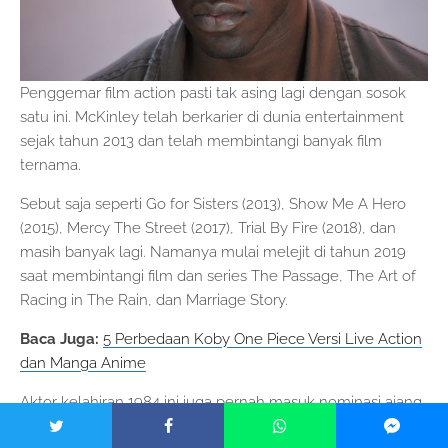
Penggemar film action pasti tak asing lagi dengan sosok
satu ini. McKinley telah berkarier di dunia entertainment
sejak tahun 2013 dan telah membintangi banyak film
ternama.
Sebut saja seperti Go for Sisters (2013), Show Me A Hero
(2015), Mercy The Street (2017), Trial By Fire (2018), dan
masih banyak lagi. Namanya mulai melejit di tahun 2019
saat membintangi film dan series The Passage, The Art of
Racing in The Rain, dan Marriage Story.
Baca Juga:
5 Perbedaan Koby One Piece Versi Live Action
dan Manga Anime
Aktor kelahiran 1984 ini juga pernah masuk nominasi ajang
penghargaan di dunia film, yakni Pena de Prata 2022 dan