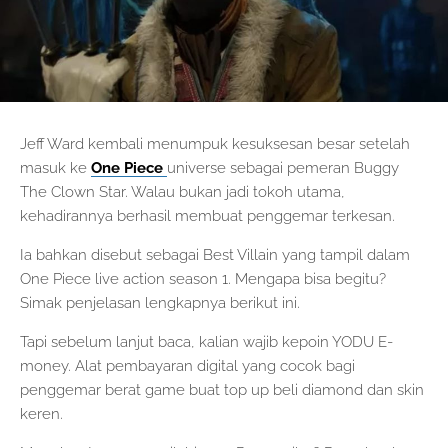
Jeff Ward kembali menumpuk kesuksesan besar setelah
masuk ke
One Piece
universe sebagai pemeran Buggy
The Clown Star. Walau bukan jadi tokoh utama,
kehadirannya berhasil membuat penggemar terkesan.
Ia bahkan disebut sebagai Best Villain yang tampil dalam
One Piece live action season 1. Mengapa bisa begitu?
Simak penjelasan lengkapnya berikut ini.
Tapi sebelum lanjut baca, kalian wajib kepoin YODU E-
money. Alat pembayaran digital yang cocok bagi
penggemar berat game buat top up beli diamond dan skin
keren.