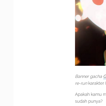
Banner gacha
G
re-run
karakter 
Apakah kamu me
sudah punya?