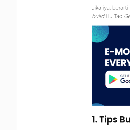
Jika iya, berar
build
Hu Tao
Ge
1. Tips B