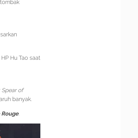
 tombak
sarkan
 HP Hu Tao saat
 Spear of
aruh banyak.
 Rouge
.