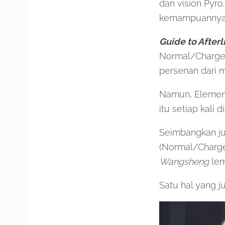
dan vision Pyr
kemampuannya b
Guide to Afterl
Normal/Charge/
persenan dari 
Namun, Elementa
itu setiap kali d
Seimbangkan j
(Normal/Charg
Wangsheng
lem
Satu hal yang j