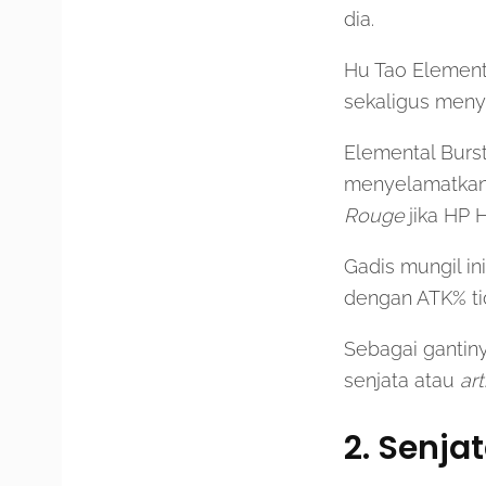
dia.
Hu Tao Element
sekaligus meny
Elemental Burst
menyelamatkan 
Rouge
jika HP 
Gadis mungil in
dengan ATK% tida
Sebagai gantin
senjata atau
art
2. Senja