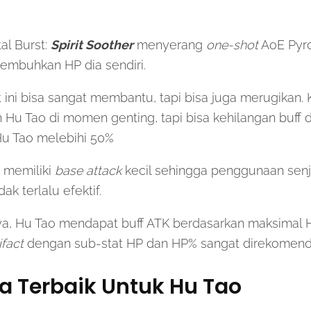
al Burst:
Spirit Soother
menyerang
one-shot
AoE Pyr
embuhkan HP dia sendiri.
 ini bisa sangat membantu, tapi bisa juga merugikan.
Hu Tao di momen genting, tapi bisa kehilangan buff 
Hu Tao melebihi 50%
i memiliki
base attack
kecil sehingga penggunaan sen
k terlalu efektif.
ya, Hu Tao mendapat buff ATK berdasarkan maksimal 
ifact
dengan sub-stat HP dan HP% sangat direkomend
ta Terbaik Untuk Hu Tao