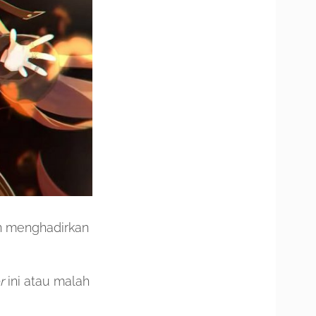
n menghadirkan
r
ini atau malah