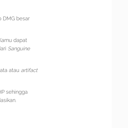
o DMG besar
 Kamu dapat
dari
Sanguine
jata atau
artifact
HP sehingga
asikan.