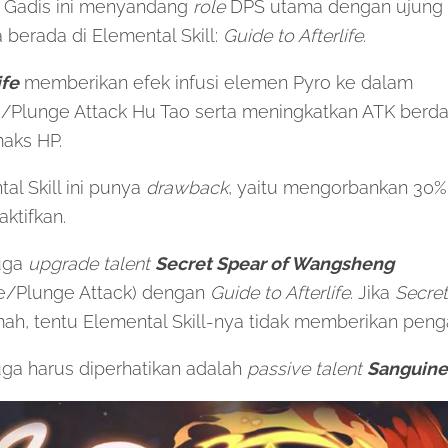
o. Gadis ini menyandang
role
DPS utama dengan ujung
erada di Elemental Skill:
Guide to Afterlife
.
ife
memberikan efek infusi elemen Pyro ke dalam
Plunge Attack Hu Tao serta meningkatkan ATK berda
maks HP.
l Skill ini punya
drawback
, yaitu mengorbankan 30%
iaktifkan.
uga
upgrade
talent
Secret Spear of Wangsheng
e/Plunge Attack) dengan
Guide to Afterlife
. Jika
Secret
ah, tentu Elemental Skill-nya tidak memberikan peng
uga harus diperhatikan adalah
passive talent
Sanguine