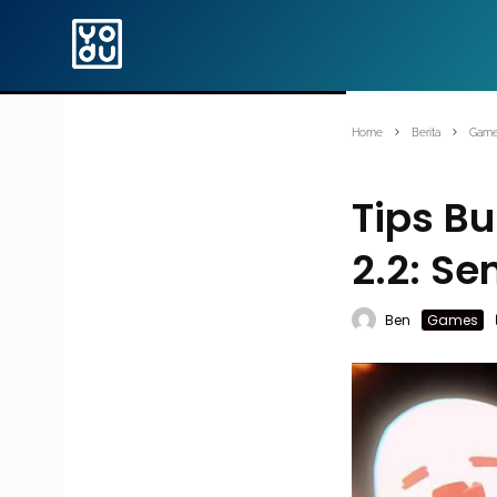
Home
Berita
Gam
Tips Bu
2.2: Se
Ben
Games