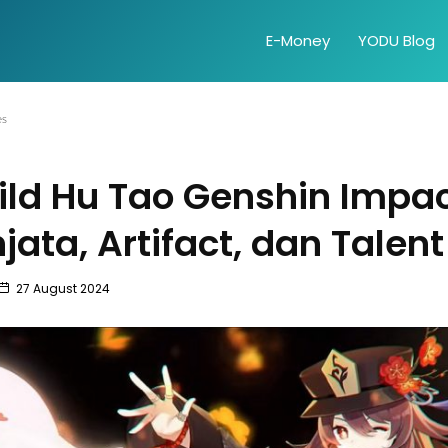
E-Money
YODU Blog
es
ild Hu Tao Genshin Impac
njata, Artifact, dan Talent
27 August 2024