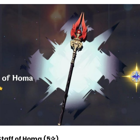
 Staff of Homa (5✰)