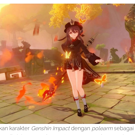
kan karakter
Genshin Impact
dengan
polearm
sebagai 