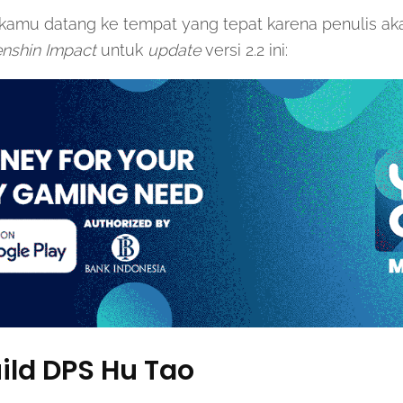
ti kamu datang ke tempat yang tepat karena penulis 
nshin Impact
untuk
update
versi 2.2 ini:
uild DPS Hu Tao