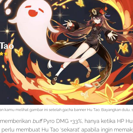
n kamu melihat gambar ini setelah gacha banner Hu Tao. Bayangkan dulu, s
 memberikan
buff
Pyro DMG +33%, hanya ketika HP Hu 
u perlu membuat Hu Tao ‘sekarat’ apabila ingin mem