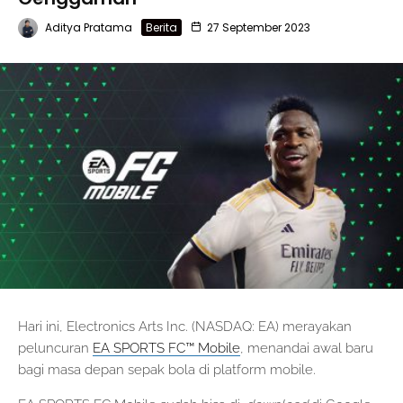
Aditya Pratama
Berita
27 September 2023
Hari ini, Electronics Arts Inc. (NASDAQ: EA) merayakan
peluncuran
EA SPORTS FC™ Mobile
, menandai awal baru
bagi masa depan sepak bola di platform mobile.