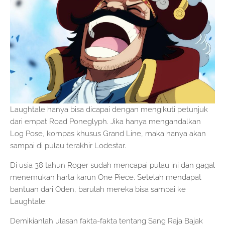
Laughtale hanya bisa dicapai dengan mengikuti petunjuk
dari empat Road Poneglyph. Jika hanya mengandalkan
Log Pose, kompas khusus Grand Line, maka hanya akan
sampai di pulau terakhir Lodestar.
Di usia 38 tahun Roger sudah mencapai pulau ini dan gagal
menemukan harta karun One Piece. Setelah mendapat
bantuan dari Oden, barulah mereka bisa sampai ke
Laughtale.
Demikianlah ulasan fakta-fakta tentang Sang Raja Bajak