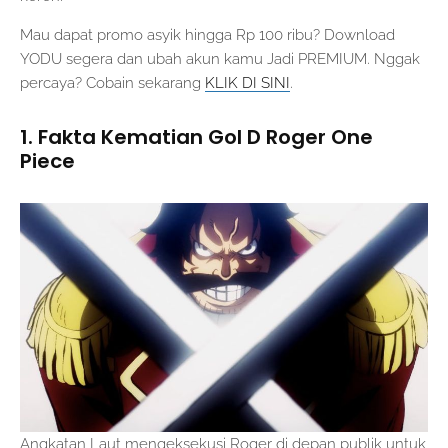
Mau dapat promo asyik hingga Rp 100 ribu? Download
YODU segera dan ubah akun kamu Jadi PREMIUM. Nggak
percaya? Cobain sekarang
KLIK DI SINI
.
1. Fakta Kematian Gol D Roger One
Piece
Angkatan Laut mengeksekusi Roger di depan publik untuk