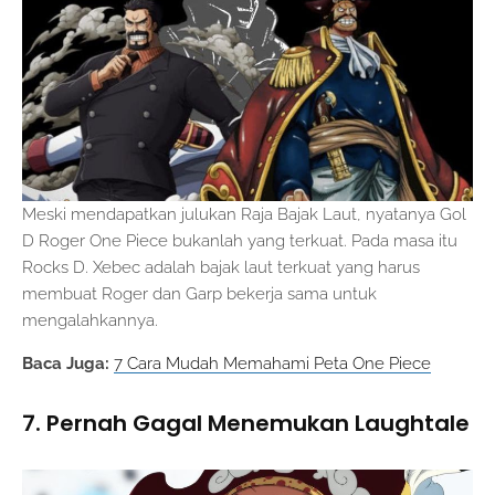
Meski mendapatkan julukan Raja Bajak Laut, nyatanya Gol
D Roger One Piece bukanlah yang terkuat. Pada masa itu
Rocks D. Xebec adalah bajak laut terkuat yang harus
membuat Roger dan Garp bekerja sama untuk
mengalahkannya.
Baca Juga:
7 Cara Mudah Memahami Peta One Piece
7. Pernah Gagal Menemukan Laughtale