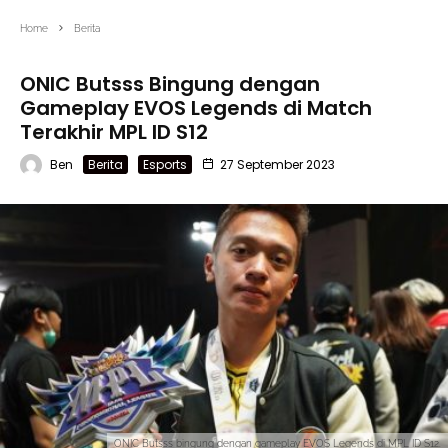
Home
Berita
ONIC Butsss Bingung dengan
Gameplay EVOS Legends di Match
Terakhir MPL ID S12
Ben
Berita
Esports
27 September 2023
ONIC Butsss bingung dengan gameplay EVOS Legends di MPL ID S12.