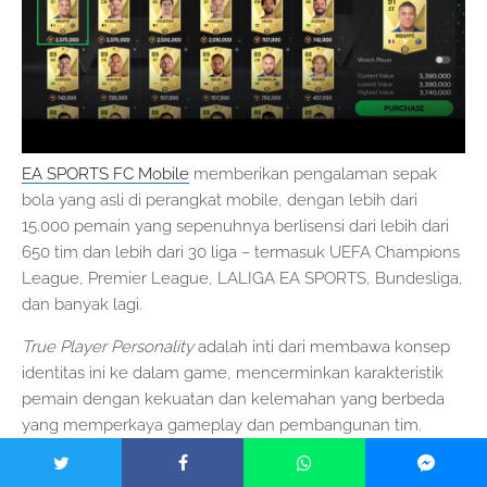
EA SPORTS FC Mobile
memberikan pengalaman sepak
bola yang asli di perangkat mobile, dengan lebih dari
15.000 pemain yang sepenuhnya berlisensi dari lebih dari
650 tim dan lebih dari 30 liga – termasuk UEFA Champions
League, Premier League, LALIGA EA SPORTS, Bundesliga,
dan banyak lagi.
True Player Personality
adalah inti dari membawa konsep
identitas ini ke dalam game, mencerminkan karakteristik
pemain dengan kekuatan dan kelemahan yang berbeda
yang memperkaya gameplay dan pembangunan tim.
“Ketika kami memasuki era baru ini dengan EA SPORTS FC,