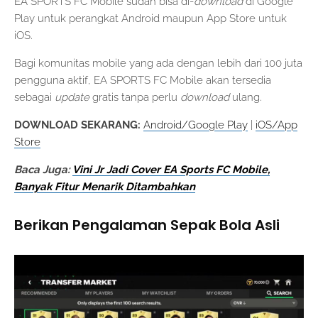
EA SPORTS FC Mobile sudah bisa di-
download
di Google
Play untuk perangkat Android maupun App Store untuk
iOS.
Bagi komunitas mobile yang ada dengan lebih dari 100 juta
pengguna aktif, EA SPORTS FC Mobile akan tersedia
sebagai
update
gratis tanpa perlu
download
ulang.
DOWNLOAD SEKARANG:
Android/Google Play
|
iOS/App
Store
Baca Juga:
Vini Jr Jadi Cover EA Sports FC Mobile,
Banyak Fitur Menarik Ditambahkan
Berikan Pengalaman Sepak Bola Asli