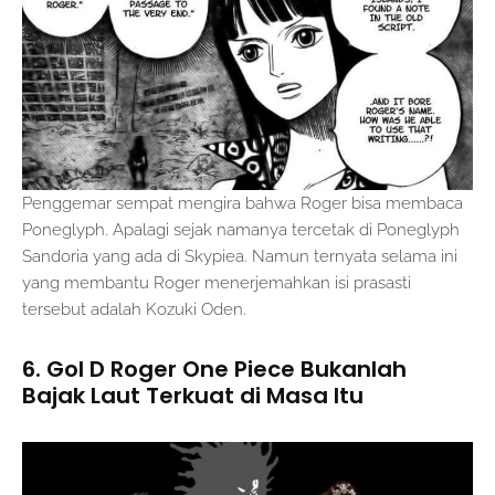
Penggemar sempat mengira bahwa Roger bisa membaca
Poneglyph. Apalagi sejak namanya tercetak di Poneglyph
Sandoria yang ada di Skypiea. Namun ternyata selama ini
yang membantu Roger menerjemahkan isi prasasti
tersebut adalah Kozuki Oden.
6. Gol D Roger One Piece Bukanlah
Bajak Laut Terkuat di Masa Itu