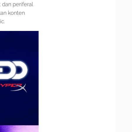
dan periferal
rkan konten
c.