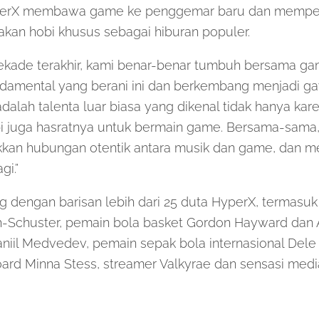
rX membawa game ke penggemar baru dan memper
kan hobi khusus sebagai hiburan populer.
kade terakhir, kami benar-benar tumbuh bersama gam
damental yang berani ini dan berkembang menjadi gay
dalah talenta luar biasa yang dikenal tidak hanya kare
pi juga hasratnya untuk bermain game. Bersama-sama,
kan hubungan otentik antara musik dan game, dan 
gi.”
 dengan barisan lebih dari 25 duta HyperX, termasu
h-Schuster, pemain bola basket Gordon Hayward dan A
niil Medvedev, pemain sepak bola internasional Dele A
rd Minna Stess, streamer Valkyrae dan sensasi media
–