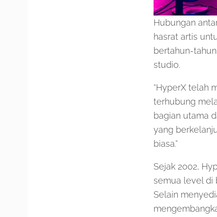
Hubungan antar
hasrat artis un
bertahun-tahun
studio.
“HyperX telah 
terhubung melal
bagian utama d
yang berkelanj
biasa.”
Sejak 2002, Hy
semua level di 
Selain menyedi
mengembangkan