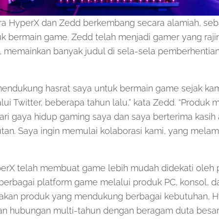
a HyperX dan Zedd berkembang secara alamiah, sebag
tuk bermain game. Zedd telah menjadi gamer yang raj
, memainkan banyak judul di sela-sela pemberhentian 
mendukung hasrat saya untuk bermain game sejak kam
ui Twitter, beberapa tahun lalu,” kata Zedd. “Produk 
ari gaya hidup gaming saya dan saya berterima kasih
utan. Saya ingin memulai kolaborasi kami, yang mela
perX telah membuat game lebih mudah didekati oleh 
berbagai platform game melalui produk PC, konsol, da
akan produk yang mendukung berbagai kebutuhan, H
 hubungan multi-tahun dengan beragam duta besar 