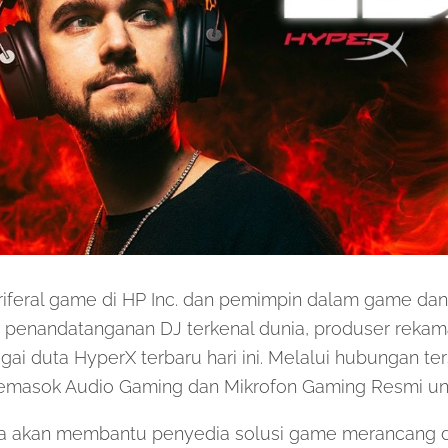
riferal game di HP Inc. dan pemimpin dalam game dan
nandatanganan DJ terkenal dunia, produser rekama
ai duta HyperX terbaru hari ini. Melalui hubungan te
emasok Audio Gaming dan Mikrofon Gaming Resmi un
ya akan membantu penyedia solusi game merancang 