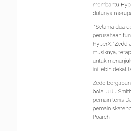
membantu Hype
dulunya merupa
“Selama dua de
perusahaan fun
HyperX. ”Zedd a
musiknya, teta
untuk menunjuk
ini lebih dekat la
Zedd bergabung
bola JuJu Smit
pemain tenis Da
pemain skateboa
Poarch.