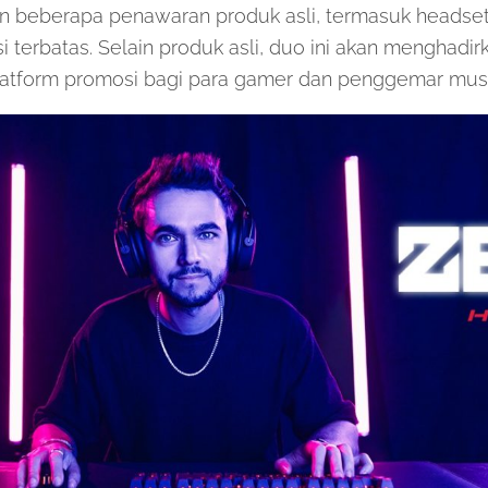
beberapa penawaran produk asli, termasuk headset 
i terbatas. Selain produk asli, duo ini akan menghadi
platform promosi bagi para gamer dan penggemar musi