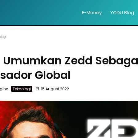
E-Money
YODU Blog
logi
 Umumkan Zedd Sebagai
ador Global
gine
Teknologi
15 August 2022