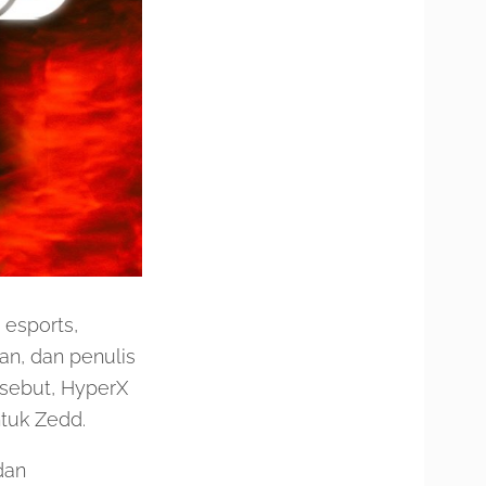
 esports,
n, dan penulis
rsebut, HyperX
tuk Zedd.
dan