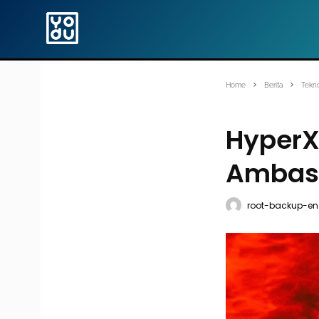
Home
Berita
Tekno
HyperX
Ambass
root-backup-en