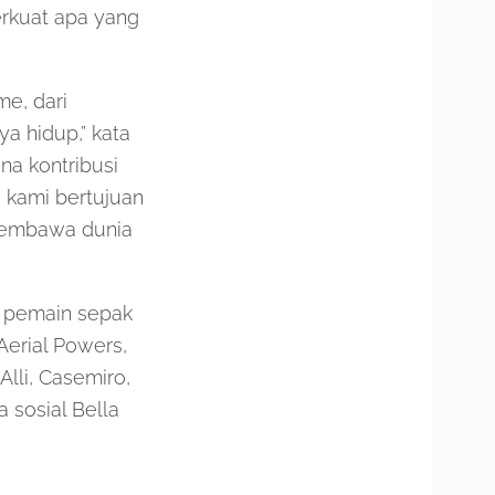
kuat apa yang
e, dari
a hidup,” kata
na kontribusi
 kami bertujuan
membawa dunia
k pemain sepak
erial Powers,
lli, Casemiro,
 sosial Bella