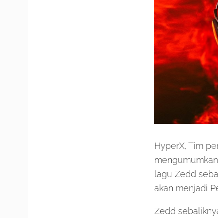
HyperX, Tim pe
mengumumkan pe
lagu Zedd sebag
akan menjadi P
Zedd sebalikn