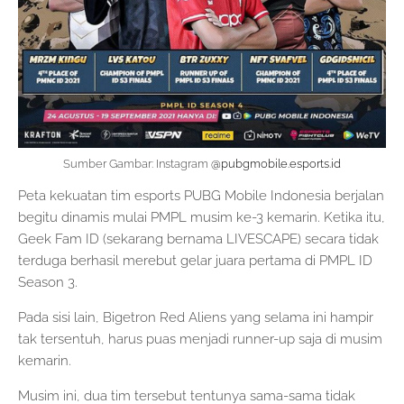
Sumber Gambar: Instagram
@pubgmobile.esports.id
Peta kekuatan tim esports PUBG Mobile Indonesia berjalan
begitu dinamis mulai PMPL musim ke-3 kemarin. Ketika itu,
Geek Fam ID (sekarang bernama LIVESCAPE) secara tidak
terduga berhasil merebut gelar juara pertama di PMPL ID
Season 3.
Pada sisi lain, Bigetron Red Aliens yang selama ini hampir
tak tersentuh, harus puas menjadi runner-up saja di musim
kemarin.
Musim ini, dua tim tersebut tentunya sama-sama tidak