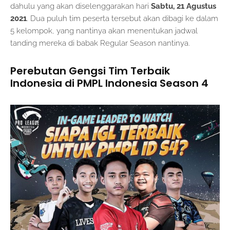
dahulu yang akan diselenggarakan hari
Sabtu,
21 Agustus
2021
. Dua puluh tim peserta tersebut akan dibagi ke dalam
5 kelompok, yang nantinya akan menentukan jadwal
tanding mereka di babak Regular Season nantinya.
Perebutan Gengsi Tim Terbaik
Indonesia di PMPL Indonesia Season 4