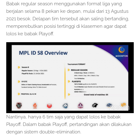
Babak regular season menggunakan format liga yang
berjalan selama 8 pekan ke depan, mulai dari 13 Agustus
2021 besok. Delapan tim tersebut akan saling bertanding,
memperebutkan posisi tertinggi di klasemen agar dapat
lolos ke babak Playoff.
Nantinya, hanya 6 tim saja yang dapat lolos ke babak
Playoff. Dalam babak Playoff, pertandingan akan dilakukan
dengan sistem double-elimination.