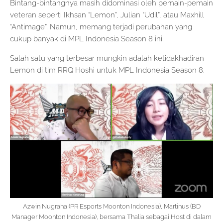
Bintang-bintangnya masih didominasi oleh pemain-pemain
veteran seperti Ikhsan “Lemon”, Julian “Udil”, atau Maxhill
“Antimage”. Namun, memang terjadi perubahan yang
cukup banyak di MPL Indonesia Season 8 ini.
Salah satu yang terbesar mungkin adalah ketidakhadiran
Lemon di tim RRQ Hoshi untuk MPL Indonesia Season 8.
Azwin Nugraha (PR Esports Moonton Indonesia), Martinus (BD
Manager Moonton Indonesia), bersama Thalia sebagai Host di dalam