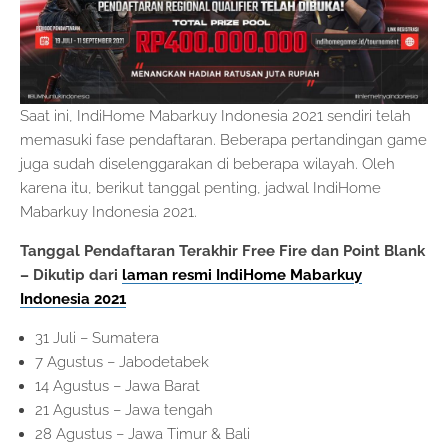
Saat ini, IndiHome Mabarkuy Indonesia 2021 sendiri telah
memasuki fase pendaftaran. Beberapa pertandingan game
juga sudah diselenggarakan di beberapa wilayah. Oleh
karena itu, berikut tanggal penting, jadwal IndiHome
Mabarkuy Indonesia 2021.
Tanggal Pendaftaran Terakhir Free Fire dan Point Blank
– Dikutip dari
laman resmi IndiHome Mabarkuy
Indonesia 2021
31 Juli – Sumatera
7 Agustus – Jabodetabek
14 Agustus – Jawa Barat
21 Agustus – Jawa tengah
28 Agustus – Jawa Timur & Bali