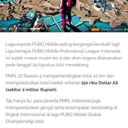
Laga esports PUBG Mobile paling bergengsi kembali! lagi!
Liga bertajuk PUBG Mobile Professional League Indonesia
ini sudah masuk musim ke-4 dan akan segera dilaksanakan
pada tanggal 24 Agustus 2021 mendatang.
PMPL ID Season 4 mempertandingkan total 20 tim dan
memperebutkan total hadiah sebesar
150 ribu Dollar AS
(sekitar 2 mililar Rupiah).
Tak hanya itu, para peserta PMPL Indonesia juga
memperebutkan gengsi serta kesempatan bertanding di
tingkat internasional di laga PUBG Mobile Global
Championship 2021.