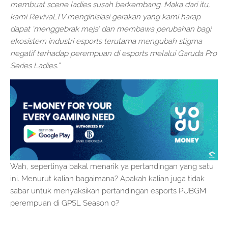
membuat scene ladies susah berkembang. Maka dari itu,
kami RevivaLTV menginisiasi gerakan yang kami harap
dapat ‘menggebrak meja’ dan membawa perubahan bagi
ekosistem industri esports terutama mengubah stigma
negatif terhadap perempuan di esports melalui Garuda Pro
Series Ladies.”
Wah, sepertinya bakal menarik ya pertandingan yang satu
ini. Menurut kalian bagaimana? Apakah kalian juga tidak
sabar untuk menyaksikan pertandingan esports PUBGM
perempuan di GPSL Season 0?