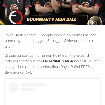
Point Blank National Championship telah memasuki laga
puncaknya pada tanggal 26 hingga 28 November 2021
lalu.
Di laga puncak dari turnamen Point Blank terakbar di
Indonesia tersebut, tim
EQUANIMITY MGA
berhasil keluar
sebagai juara setelah berhasi libas Royal Raftel PRFS
dengan skor 2-0.