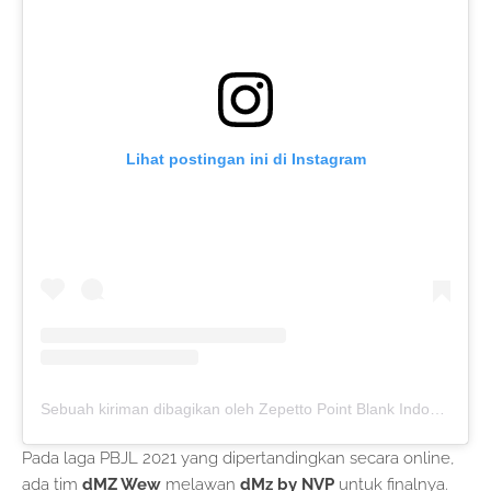
Lihat postingan ini di Instagram
Sebuah kiriman dibagikan oleh Zepetto Point Blank Indonesia (@zepetto_pbindonesia)
Pada laga PBJL 2021 yang dipertandingkan secara online,
ada tim
dMZ Wew
melawan
dMz by NVP
untuk finalnya.