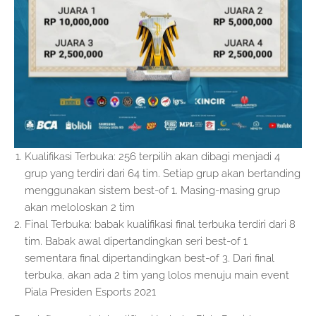
Kualifikasi Terbuka: 256 terpilih akan dibagi menjadi 4
grup yang terdiri dari 64 tim. Setiap grup akan bertanding
menggunakan sistem best-of 1. Masing-masing grup
akan meloloskan 2 tim
Final Terbuka: babak kualifikasi final terbuka terdiri dari 8
tim. Babak awal dipertandingkan seri best-of 1
sementara final dipertandingkan best-of 3. Dari final
terbuka, akan ada 2 tim yang lolos menuju main event
Piala Presiden Esports 2021