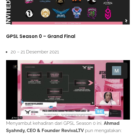
GPSL Season 0 – Grand Final
20 – 21 Desember 2021
Menyambut kehadiran dari GPSL Season 0 ini,
Ahmad
Syahndy, CEO & Founder RevivaLTV
pun mengatakan: